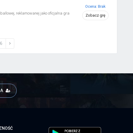
Ocena: Brak
ballowej, reklamowanej jako oficjalna gra
Zobacz grę
6
JA
CZNOŚĆ