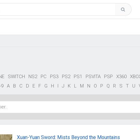
NE
SWITCH
NS2
PC
PS3
PS2
PS1
PSVITA
PSP
X360
XBO
-9
A
B
C
D
E
F
G
H
I
J
K
L
M
N
O
P
Q
R
S
T
U
Xuan-Yuan Sword: Mists Beyond the Mountains