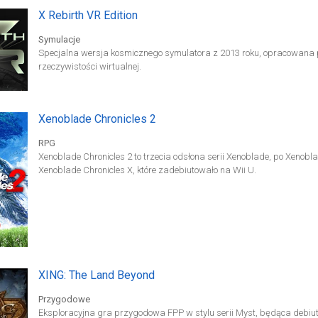
aby ocalić ludzkość przed zagładą. W skład XCOM 2 Collection wcho
X Rebirth VR Edition
rozszerzenie Resistance Warrior Pack, Reinforcement Pack, War of the
pakiety DLC: Pakiet wojownika ruchu oporu, Dzieci anarchii, Łowcy ob
Symulacje
Specjalna wersja kosmicznego symulatora z 2013 roku, opracowana p
rzeczywistości wirtualnej.
Xenoblade Chronicles 2
RPG
Xenoblade Chronicles 2 to trzecia odsłona serii Xenoblade, po Xenob
Xenoblade Chronicles X, które zadebiutowało na Wii U.
XING: The Land Beyond
Przygodowe
Eksploracyjna gra przygodowa FPP w stylu serii Myst, będąca debiut