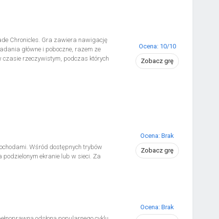
lade Chronicles. Gra zawiera nawigację
Ocena: 10/10
adania główne i poboczne, razem ze
 czasie rzeczywistym, podczas których
Zobacz grę
ównym bohaterem jest będący sierotą 18-
Kishin, które zaatakowały jego wioskę. Co
h dwóch bogów, którzy swego czasu
e przez istoty mechaniczne. Fabuła
rasy. W Xenoblade Chronicles: Definitive
ywce, grafikom HD czy zremasterowanym
żyć ostateczną wersję przygodowego
Ocena: Brak
mochodami. Wśród dostępnych trybów
Zobacz grę
podzielonym ekranie lub w sieci. Za
Ocena: Brak
ełnoprawną odsłoną popularnego cyklu