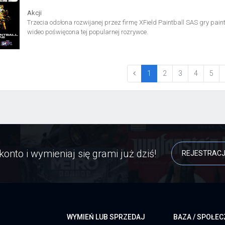
Akcji
Trzecia odsłona rozwijanej przez firmę XField Paintball SAS gry paint
wideo poświęcona tej popularnej rozrywce.
(current)
1
2
3
4
5
konto i wymieniaj się grami już dziś!
REJESTRAC
WYMIEŃ LUB SPRZEDAJ
BAZA / SPOŁE