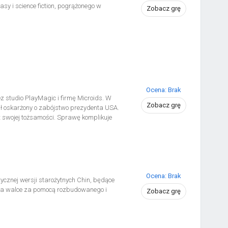
sy i science fiction, pogrążonego w
Zobacz grę
h bohaterów, na czele z Noah i Mio,
dną całość przyszłości światów dwóch
, by gracze, którzy nie mieli z nimi
Ocena: Brak
 studio PlayMagic i firmę Microids. W
Zobacz grę
tał oskarżony o zabójstwo prezydenta USA.
 swojej tożsamości. Sprawę komplikuje
ajni agenci, gdyż rozpoznano w nim
h.
Ocena: Brak
ycznej wersji starożytnych Chin, będące
ę na walce za pomocą rozbudowanego i
Zobacz grę