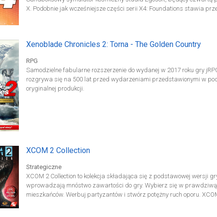
X. Podobnie jak wcześniejsze części serii X4: Foundations stawia p
Xenoblade Chronicles 2: Torna - The Golden Country
RPG
Samodzielne fabularne rozszerzenie do wydanej w 2017 roku gry jRPG
rozgrywa się na 500 lat przed wydarzeniami przedstawionymi w pods
oryginalnej produkcji.
XCOM 2 Collection
Strategiczne
XCOM 2 Collection to kolekcja składająca się z podstawowej wersji gr
wprowadzają mnóstwo zawartości do gry. Wybierz się w prawdziwą po
mieszkańców. Werbuj partyzantów i stwórz potężny ruch oporu. XCOM
graczy w świat, którym rządzą kosmici. Pozornie dobre istoty nie z tej
mają jednak dobrych zamiarów. Twoim zdaniem jest powstrzymanie ni