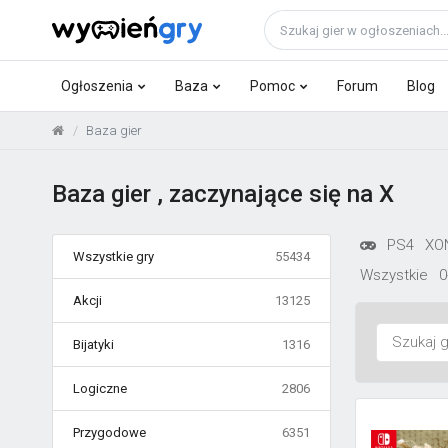
Ogłoszenia
Baza
Pomoc
Forum
Blog
Baza gier
Baza gier , zaczynające się na X
PS4
XO
Wszystkie gry
55434
Wszystkie
0
Akcji
13125
Bijatyki
1316
Logiczne
2806
Przygodowe
6351