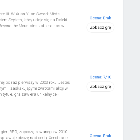
d III. W Xuan-Yuan Sword: Mists
Ocena: Brak
iem Septem, który udaje się na Daleki
Beyond the Mountains zabiera nas w
Zobacz grę
edy to zaczęły rozkwitać kontakty pomiędzy
erem gry jest rycerz imieniem Septem,
ą podróż, by odkryć tajemne sztuki
zy różnorodnymi mocarstwami, poznaje
kże staje na drodze ambitnego, choć
Ocena: 7/10
anej po raz pierwszy w 2003 roku. Jesteś
Zobacz grę
nymi i zaskakującymi zwrotami akcji w
ytule, gra zawiera unikalny cel-
III umożliwia również brutalne starcia w
ie prezydenta Sheridana. Budzisz się na
o i że niczego nie pamiętasz. Jedyne
y obojczyku i klucz do szafki. Mimo że
olonego, zawodowego wojownika. W
olę w zabójstwie prezydenta Stanów
lu gier jRPG, zapoczątkowanego w 2010
kolwiek miał miejsce w historii tego
Ocena: Brak
e sprawuje pieczę nad serią. Xenoblade