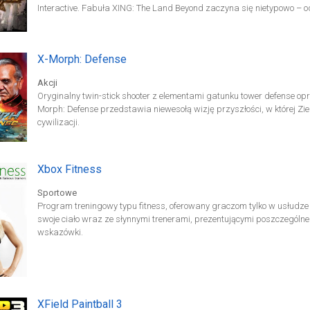
Interactive. Fabuła XING: The Land Beyond zaczyna się nietypowo – o
X-Morph: Defense
Akcji
Oryginalny twin-stick shooter z elementami gatunku tower defense opr
Morph: Defense przedstawia niewesołą wizję przyszłości, w której Zi
cywilizacji.
Xbox Fitness
Sportowe
Program treningowy typu fitness, oferowany graczom tylko w usłudze
swoje ciało wraz ze słynnymi trenerami, prezentującymi poszczególne
wskazówki.
XField Paintball 3