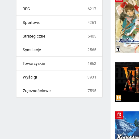
RPG
6217
Sportowe
4261
Strategiczne
5405
Symulacje
2565
Towarzyskie
1862
Wyścigi
3931
Zręcznościowe
7595