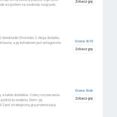
Zobacz grę
rzede wszystkim na swobodę rozgrywki.
 Xenoblade Chronicles 2. Akcja dodatku
Ocena: 8/10
tawce, a jej bohaterem jest antagonista
Zobacz grę
Ocena: Brak
y, a także dodatków. Cztery rozszerzenia
Zobacz grę
dróż ku ocaleniu Ziemi i jej
 2 jest strategiczną grą przenoszącą
 ziemi obiecując świetlaną przyszłość, nie
eprzyjaciół i wyeliminowanie zagrożenia