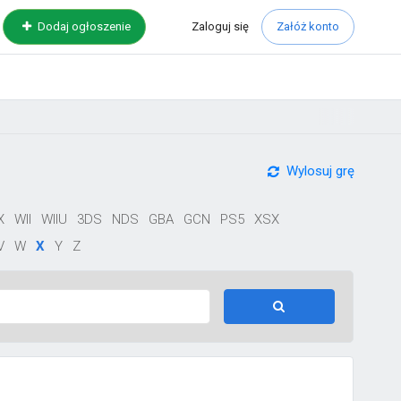
Zaloguj
się
Dodaj ogłoszenie
Załóż konto
Wylosuj grę
X
WII
WIIU
3DS
NDS
GBA
GCN
PS5
XSX
V
W
X
Y
Z