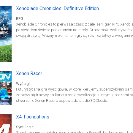
Xenoblade Chronicles: Definitive Edition
RPG
Xenoblade Chronicles to pierwsza część z całej serii gier RPG Xenob
po otwartym świecie podzielonym na strefy. Gracz może wykonywać z
swoją drużyną. Ważnym elementem gry są również bitwy z wrogami w
główny bohater doświadcza przebłysków wydarzeń z przyszłości. Gł
letni Shulk, w przeszłości biorący udział w wojnie przeciwko wojskom 
wydaje się oryginalne, to miejsce akcji. Rozgrywa się ona na ciałac
walczyli ze sobą. Jedno z ciał jest zamieszkiwane przez ludzi, drugi
opowiada o tym, jak ludzie przygotowują się przed natarciem wrogiej 
Edition dzięki zupełnie nowej fabule epilogowej, płynniejszej rozgr
Xenon Racer
utworom muzycznym, nowi i powracający gracze mogą na nowo prze
RPG Shulk and co.’s epic!
Wyścigi
Futurystyczna gra wyścigowa, w której kierujemy superszybkimi sa
zabawy są tradycyjna kariera oraz rywalizacja z innymi graczami na 
stworzenie Xenon Racera odpowiada studio 3DClouds.
X4: Foundations
Symulacje
Sandboksowy symulator kosmiczny studia Egosoft, będący czwartą p