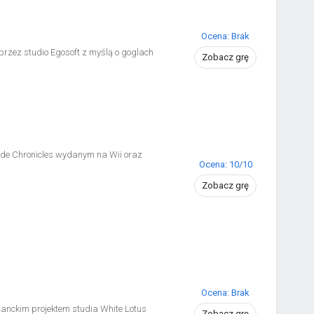
dzi pełna wersja gry XCOM 2,
 Chosen - Tactical Legacy Pack cztery
cych, Ostatni podarunek od Shen.
Ocena: Brak
rzez studio Egosoft z myślą o goglach
Zobacz grę
lade Chronicles wydanym na Wii oraz
Ocena: 10/10
Zobacz grę
Ocena: Brak
anckim projektem studia White Lotus
Zobacz grę