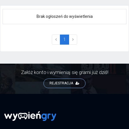
Brak ogłoszeń do wyświetlenia
(current)
1
Załóż konto i wymieniaj się grami już dziś!
REJESTRACJA