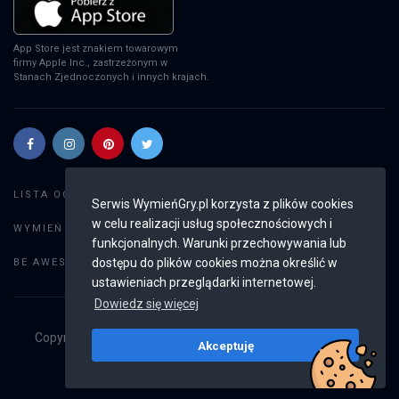
App Store jest znakiem towarowym
firmy Apple Inc., zastrzeżonym w
Stanach Zjednoczonych i innych krajach.
Szukaj gier
LISTA OGŁOSZEŃ:
Serwis WymieńGry.pl korzysta z plików cookies
w celu realizacji usług społecznościowych i
Dodaj ogłoszenie
WYMIEŃ GRY:
funkcjonalnych. Warunki przechowywania lub
Weryfikacja konta
dostępu do plików cookies można określić w
BE AWESOME:
ustawieniach przeglądarki internetowej.
Dowiedz się więcej
Copyright © 2019 - 2026
WymieńGry.pl
Wszystkie prawa
Akceptuję
zastrzeżone
v2.8.3