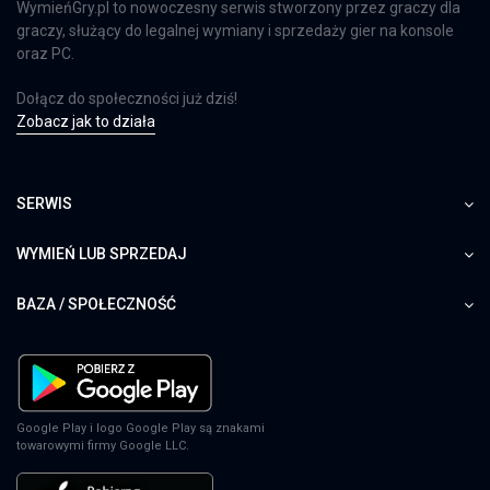
WymieńGry.pl to nowoczesny serwis stworzony przez graczy dla
graczy, służący do legalnej wymiany i sprzedaży gier na konsole
oraz PC.
Dołącz do społeczności już dziś!
Zobacz jak to działa
SERWIS
WYMIEŃ LUB SPRZEDAJ
BAZA / SPOŁECZNOŚĆ
Google Play i logo Google Play są znakami
towarowymi firmy Google LLC.