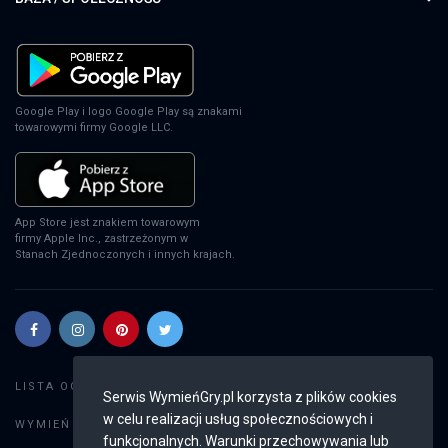
Google Play i logo Google Play są znakami
towarowymi firmy Google LLC.
App Store jest znakiem towarowym
firmy Apple Inc., zastrzeżonym w
Stanach Zjednoczonych i innych krajach.
Szukaj gier
LISTA OGŁOSZEŃ:
Serwis WymieńGry.pl korzysta z plików cookies
w celu realizacji usług społecznościowych i
Dodaj ogłoszenie
WYMIEŃ GRY:
funkcjonalnych. Warunki przechowywania lub