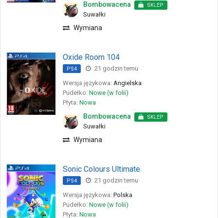
Bombowacena
SKLEP
Suwałki
Wymiana
Oxide Room 104
21 godzin temu
PS4
Wersja językowa:
Angielska
Pudełko:
Nowe (w folii)
Płyta:
Nowa
Bombowacena
SKLEP
Suwałki
Wymiana
Sonic Colours Ultimate
21 godzin temu
PS4
Wersja językowa:
Polska
Pudełko:
Nowe (w folii)
Płyta:
Nowa