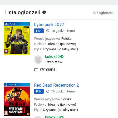
Lista ogłoszeń
497 ogłoszeń
Cyberpunk 2077
16 godzin temu
PS4
Wersja językowa:
Polska
Pudełko:
Idealne (jak nowe)
Płyta:
Używana (idealny stan)
kokox50
Trzebiatów
Wymiana
Red Dead Redemption 2
16 godzin temu
PS4
Wersja językowa:
Polska
Pudełko:
Idealne (jak nowe)
Płyta:
Używana (idealny stan)
kokox50