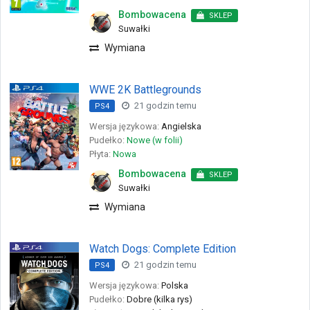
Bombowacena
SKLEP
Suwałki
Wymiana
WWE 2K Battlegrounds
21 godzin temu
PS4
Wersja językowa:
Angielska
Pudełko:
Nowe (w folii)
Płyta:
Nowa
Bombowacena
SKLEP
Suwałki
Wymiana
Watch Dogs: Complete Edition
21 godzin temu
PS4
Wersja językowa:
Polska
Pudełko:
Dobre (kilka rys)