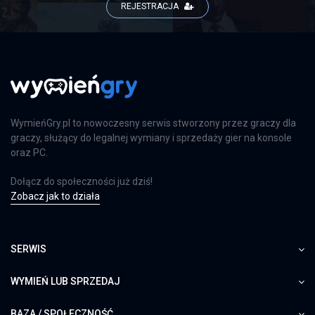
REJESTRACJA
WymieńGry.pl to nowoczesny serwis stworzony przez graczy dla
graczy, służący do legalnej wymiany i sprzedaży gier na konsole
oraz PC.
Dołącz do społeczności już dziś!
Zobacz jak to działa
SERWIS
WYMIEŃ LUB SPRZEDAJ
BAZA / SPOŁECZNOŚĆ