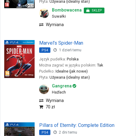
Płyta:
Używana (idealny stan)
Bombowacena
SKLEP
Suwałki
Wymiana
Marvel's Spider-Man
1 dzień temu
PS4
Język pudełka:
Polska
Można zagrać w języku polskim:
Tak
Pudełko:
Idealne (jak nowe)
Płyta:
Używana (idealny stan)
Gangrena
Hażlach
Wymiana
70 zł
Pillars of Eternity: Complete Edition
2 dni temu
PS4