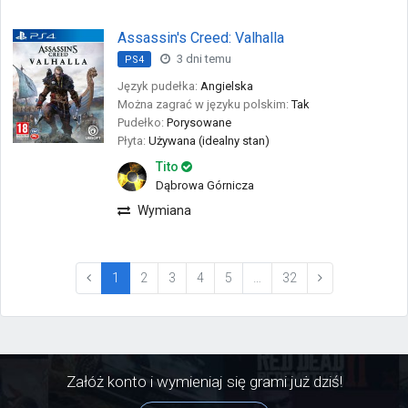
Assassin's Creed: Valhalla
3 dni temu
PS4
Język pudełka:
Angielska
Można zagrać w języku polskim:
Tak
Pudełko:
Porysowane
Płyta:
Używana (idealny stan)
Tito
Dąbrowa Górnicza
Wymiana
(current)
1
2
3
4
5
…
32
Załóż konto i wymieniaj się grami już dziś!