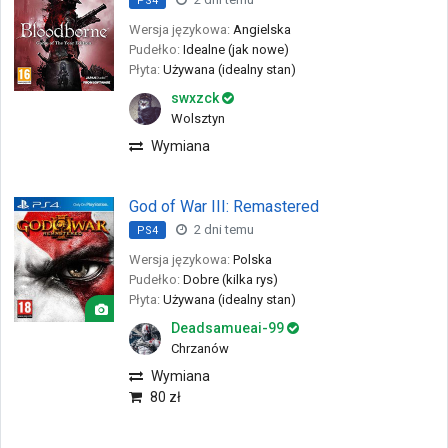
PS4
Wersja językowa:
Angielska
Pudełko:
Idealne (jak nowe)
Płyta:
Używana (idealny stan)
swxzck
Wolsztyn
Wymiana
God of War III: Remastered
2 dni temu
PS4
Wersja językowa:
Polska
Pudełko:
Dobre (kilka rys)
Płyta:
Używana (idealny stan)
Deadsamueai-99
Chrzanów
Wymiana
80 zł