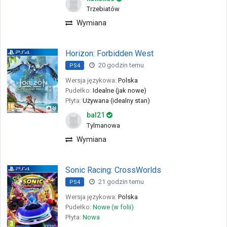
Trzebiatów
Wymiana
Horizon: Forbidden West
20 godzin temu
PS4
Wersja językowa:
Polska
Pudełko:
Idealne (jak nowe)
Płyta:
Używana (idealny stan)
bal21
Tylmanowa
Wymiana
Sonic Racing: CrossWorlds
21 godzin temu
PS4
Wersja językowa:
Polska
Pudełko:
Nowe (w folii)
Płyta:
Nowa