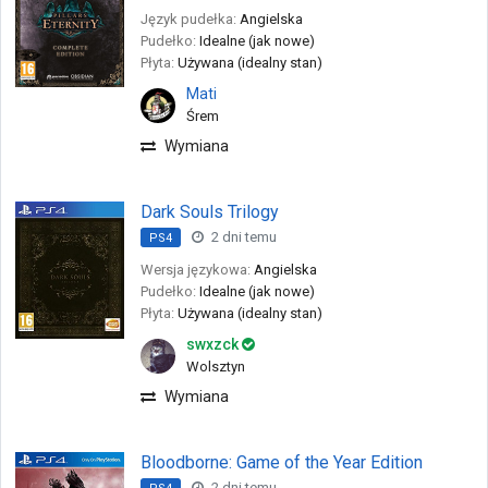
Język pudełka:
Angielska
Pudełko:
Idealne (jak nowe)
Płyta:
Używana (idealny stan)
Mati
Śrem
Wymiana
Dark Souls Trilogy
2 dni temu
PS4
Wersja językowa:
Angielska
Pudełko:
Idealne (jak nowe)
Płyta:
Używana (idealny stan)
swxzck
Wolsztyn
Wymiana
Bloodborne: Game of the Year Edition
2 dni temu