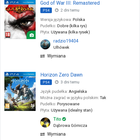
God of War III: Remastered
2 dni temu
PS4
Wersja językowa:
Polska
Pudełko:
Dobre (kilka rys)
Płyta:
Używana (kilka rysek)
radzio19404
Ulhówek
Wymiana
Horizon Zero Dawn
3 dni temu
PS4
Język pudełka:
Angielska
Można zagrać w języku polskim:
Tak
Pudełko:
Porysowane
Płyta:
Używana (idealny stan)
Tito
Dąbrowa Górnicza
Wymiana