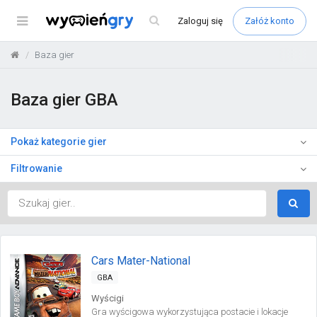
Menu
Zaloguj
się
Załóż konto
Baza gier
Baza gier GBA
Pokaż kategorie gier
Filtrowanie
Cars Mater-National
GBA
Wyścigi
Gra wyścigowa wykorzystująca postacie i lokacje