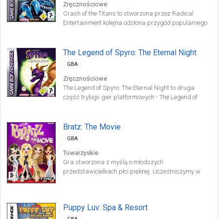
Zręcznościowe
Crash of the Titans to stworzona przez Radical
Entertainment kolejna odsłona przygód popularnego
bohatera - jamraja Crasha Badicoota. Produkcja jest
familijną, przygodową grą akcji.
The Legend of Spyro: The Eternal Night
GBA
Zręcznościowe
The Legend of Spyro: The Eternal Night to druga
część trylogii gier platformowych - The Legend of
Spyro, której bohaterem jest sympatyczny, fioletowy
smok. Tym razem musi on powstrzymać Króla Małp
oraz wskrzeszonego z zaświatów Mrocznego
Bratz: The Movie
Mistrza.
GBA
Towarzyskie
Gra stworzona z myślą o młodszych
przedstawicielkach płci pięknej. Uczestniczymy w
pokazach wody, kupujemy nowe elementy ubioru, czy
dokonujemy zmian wyglądu - poprawiając fryzurę i
makijaż.
Puppy Luv: Spa & Resort