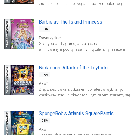
znane z pełnometrażowej animacji komputerowej
studia Pixar pt. „Cars” (w Polsce: „Auta”). Bierzemy
udział w tytułowych mistrzostwach, dążąc do
zdobycia najcenniejszego trofeum, czyli Złotego Tłoka.
Barbie as The Island Princess
GBA
Towarzyskie
Gra typu party game, bazująca na filmie
animowanym pod tym samym tytułem. Tym razem
lalka Barbie wciela się w postać księżniczki Roselli,
uczestnicząc w ciekawych zabawach na tropikalnej
wyspie.
Nicktoons: Attack of the Toybots
GBA
Akcji
Zręcznościówka z udziałem bohaterów wybranych
kreskówek stacji Nickelodeon. Tym razem staramy się
powstrzymać armię robotów, przygotowaną przez
profesora Calamitousa.
SpongeBob's Atlantis SquarePantis
GBA
Akcji