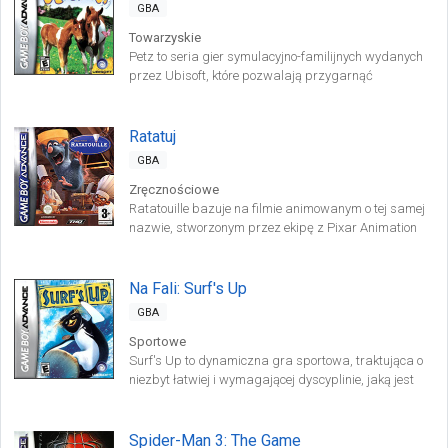
GBA
Towarzyskie
Petz to seria gier symulacyjno-familijnych wydanych
przez Ubisoft, które pozwalają przygarnąć
wirtualnego zwierzaka. Wchodzące w jej skład
produkcje koncentrują się na poszczególnych
gatunkach czworonogów.
Ratatuj
GBA
Zręcznościowe
Ratatouille bazuje na filmie animowanym o tej samej
nazwie, stworzonym przez ekipę z Pixar Animation
Studios – bastionu twórców Toy Story, Finding Nemo
(Gdzie jest Nemo?) i Cars (Auta). Rolę głównej postaci
pełni Remy, który jest dość niezwykłym szczurem.
Na Fali: Surf's Up
GBA
Sportowe
Surf's Up to dynamiczna gra sportowa, traktująca o
niezbyt łatwiej i wymagającej dyscyplinie, jaką jest
surfing. Inspirację do stworzenia niniejszej pozycji
developerzy zaczerpnęli z filmu animowanego ze
stajni Sony Pictures Animation (polski tytuł: Na fali).
Spider-Man 3: The Game