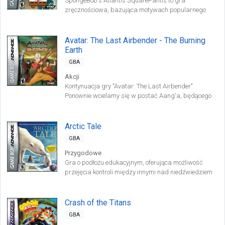
SpongeBob's Atlantis SquarePantis to gra
zręcznościowa, bazująca motywach popularnego
serialu animowanego. Tytułowy bohater odnajduje
magiczny amulet, dzięki któremu razem ze swym
przyjacielem Patrykiem Rozgwiazdą trafia na
Avatar: The Last Airbender - The Burning
mityczną Atlantydę.
Earth
GBA
Akcji
Kontynuacja gry "Avatar: The Last Airbender".
Ponownie wcielamy się w postać Aang'a, będącego
reinkarnacją tytułowego Avatara. Uczestniczymy w
licznych starciach z udziałem sił wroga.
Arctic Tale
GBA
Przygodowe
Gra o podłożu edukacyjnym, oferująca możliwość
przejęcia kontroli między innymi nad niedźwiedziem
polarnym czy orką. Zajmujemy się eksploracją
terenów arktycznych, uczestnicząc w prostych mini-
grach.
Crash of the Titans
GBA