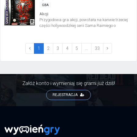
GBA
Akcji
Przygodowa gra akcji, powstała na kanwie trzeciej
części hollywoodzkiej serii Sama Raimiego o
przygodach słynnego Człowieka-Pająka.
(current)
1
2
3
4
5
…
33
Załóż konto i wymieniaj się grami już dziś!
REJESTRACJA