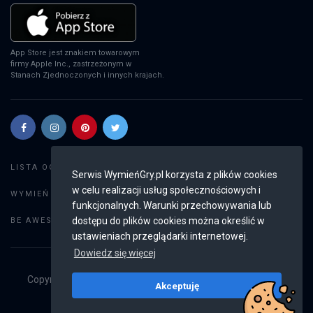
App Store jest znakiem towarowym
firmy Apple Inc., zastrzeżonym w
Stanach Zjednoczonych i innych krajach.
Szukaj gier
LISTA OGŁOSZEŃ:
Serwis WymieńGry.pl korzysta z plików cookies
w celu realizacji usług społecznościowych i
Dodaj ogłoszenie
WYMIEŃ GRY:
funkcjonalnych. Warunki przechowywania lub
Weryfikacja konta
dostępu do plików cookies można określić w
BE AWESOME:
ustawieniach przeglądarki internetowej.
Dowiedz się więcej
Copyright © 2019 - 2026
WymieńGry.pl
Wszystkie prawa
Akceptuję
zastrzeżone
v2.8.2