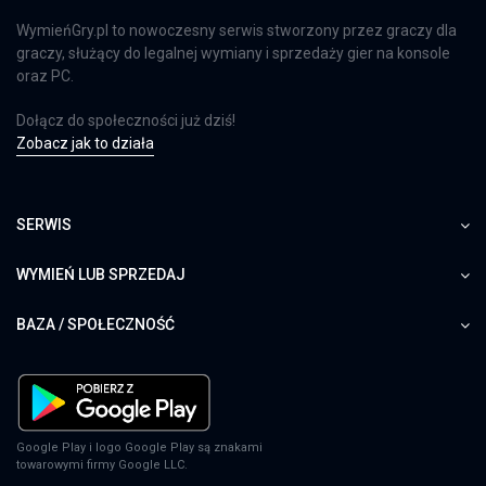
WymieńGry.pl to nowoczesny serwis stworzony przez graczy dla
graczy, służący do legalnej wymiany i sprzedaży gier na konsole
oraz PC.
Dołącz do społeczności już dziś!
Zobacz jak to działa
SERWIS
WYMIEŃ LUB SPRZEDAJ
BAZA / SPOŁECZNOŚĆ
Google Play i logo Google Play są znakami
towarowymi firmy Google LLC.