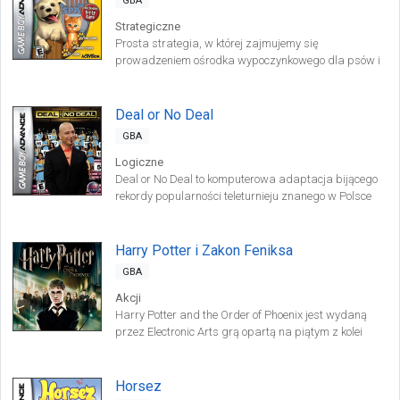
GBA
Strategiczne
Prosta strategia, w której zajmujemy się
prowadzeniem ośrodka wypoczynkowego dla psów i
kotów. Opiekujemy się przyjmowanymi zwierzakami,
sukcesywnie rozwijając swoje imperium.
Deal or No Deal
GBA
Logiczne
Deal or No Deal to komputerowa adaptacja bijącego
rekordy popularności teleturnieju znanego w Polsce
jako „Grasz czy nie grasz”. Dzięki tej produkcji
możemy poczuć się, jakbyśmy rzeczywiście
uczestniczyli w turnieju.
Harry Potter i Zakon Feniksa
GBA
Akcji
Harry Potter and the Order of Phoenix jest wydaną
przez Electronic Arts grą opartą na piątym z kolei
filmie traktującym o przygodach młodego czarodzieja.
Podobnie jak poprzednie części, tytuł został
opracowany w wersjach na wszystkie liczące się
Horsez
platformy do gier.