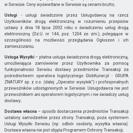
w Serwisie. Ceny wyświetlane w Serwisie są cenami brutto;
Usługi
- usługi świadczone przez Usługodawcę na rzecz
Użytkowników drogą elektroniczną w rozumieniu przepisów
ustawy z dnia 18 lipca 2002 roku o świadczeniu usług drogą
elektroniczną (Dz.U. nr 144, poz. 1204 ze zm.), polegające w
szczególności na możliwości przeglądania Ogłoszeń i ich
zamieszczaniu;
Usługa Wysyłki
– płatna usługa świadczona drogą elektroniczną,
umożliwiająca zamówienie przez Użytkownika za pomocą
funkcjonalności Serwisu dostawy przedmiotów Transakcji za
pośrednictwem operatora logistycznego GlobKurier.pl - GRUPA
ZNATURY sp. z o.o. (dalej: „Operator wysyłek") i profesjonalnych
przewoźników udostępnionych w Serwisie. Usługodawca nie jest
przewoźnikiem ani operatorem logistycznym i nie świadczy usług
dostawy;
Dostawa własna
– sposób dostarczenia przedmiotów Transakcji
ustalony samodzielnie przez strony Transakcji, poza systemem
Usługi Wysyłki Serwisu (np. odbiór osobisty, wysyłka własna).
Dostawa własna nie jest objęta Programem Ochrony Transakcji;