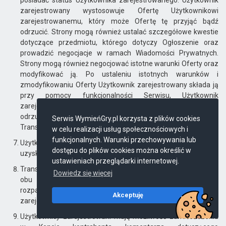
posiadać status Użytkownika zarejestrowanego. Użytkownik
zarejestrowany wystosowuje Ofertę Użytkownikowi
zarejestrowanemu, który może Ofertę tę przyjąć bądź
odrzucić. Strony mogą również ustalać szczegółowe kwestie
dotyczące przedmiotu, którego dotyczy Ogłoszenie oraz
prowadzić negocjacje w ramach Wiadomości Prywatnych.
Strony mogą również negocjować istotne warunki Oferty oraz
modyfikować ją. Po ustaleniu istotnych warunków i
zmodyfikowaniu Oferty Użytkownik zarejestrowany składa ją
przy pomocy funkcjonalności Serwisu, Użytkownik
zarejestrowany – Ogłoszeniodawca przyjmuje ją bądź
odrzuca. W przypadku przyjęcia Oferty dochodzi do zawarcia
Serwis WymieńGry.pl korzysta z plików cookies
Transakcji.
w celu realizacji usług społecznościowych i
funkcjonalnych. Warunki przechowywania lub
Użytkownicy zarejestrowani, którzy zawarli Transakcję,
dostępu do plików cookies można określić w
uzyskują pełen dostęp do danych podanych w swoim Koncie.
ustawieniach przeglądarki internetowej.
Transakcja może zostać anulowana wskutek wspólnej woli
Dowiedz się więcej
obu stron bądź przez Usługodawcę na uzasadnioną i
rozpatrzoną pozytywnie prośbę Użytkownika
Akceptuję
zarejestrowanego.
Użytkownicy zarejestrowani mają możliwość zamieszczenia