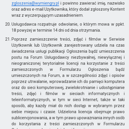
zgloszenia@wymiengry.pl
i powinno zawierać imię, nazwisko
oraz adres e-mail Użytkownika, który dodał zgłoszony Kontent
wraz z wyczerpującym uzasadnieniem.
Usługodawca rozpatruje odwołanie, o którym mowa w ppkt.
18 powyżej w terminie 14 dni od dnia otrzymania.
Poprzez zamieszczenie treści, zdjęć i filmów w Serwisie
Użytkownik lub Użytkownik zarejestrowany udziela na czas
świadczenia usługi publikacji Ogłoszenia bądź umieszczenia
postu na Forum Usługodawcy niezbywalnej, niewyłącznej i
nieograniczonej terytorialnie licencji na korzystanie z treści
zamieszczonych w Formularzu Ogłoszenia bądź
umieszczonych na Forum, a w szczególności zdjęć i opisów
poprzez utrwalanie, wprowadzanie ich do pamięci komputera
oraz do sieci komputerowej, zwielokrotnianie i udostępnianie
treści, zdjęć i filmów w sieciach informatycznych i
teleinformatycznych, w tym w sieci Internet, także w taki
sposób, aby każdy miał do nich dostęp w wybranym przez
siebie miejscu i czasie. Udzielona licencja obejmuje prawo
sublicencjonowania, a w tym prawo upoważniania innych osób
do korzystania z treści zamieszczonych w Formularzu