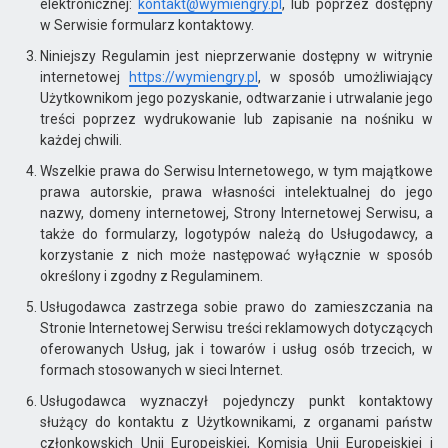
elektronicznej:
kontakt@wymiengry.pl
, lub poprzez dostępny
w Serwisie formularz kontaktowy.
Niniejszy Regulamin jest nieprzerwanie dostępny w witrynie
internetowej
https://wymiengry.pl
, w sposób umożliwiający
Użytkownikom jego pozyskanie, odtwarzanie i utrwalanie jego
treści poprzez wydrukowanie lub zapisanie na nośniku w
każdej chwili.
Wszelkie prawa do Serwisu Internetowego, w tym majątkowe
prawa autorskie, prawa własności intelektualnej do jego
nazwy, domeny internetowej, Strony Internetowej Serwisu, a
także do formularzy, logotypów należą do Usługodawcy, a
korzystanie z nich może następować wyłącznie w sposób
określony i zgodny z Regulaminem.
Usługodawca zastrzega sobie prawo do zamieszczania na
Stronie Internetowej Serwisu treści reklamowych dotyczących
oferowanych Usług, jak i towarów i usług osób trzecich, w
formach stosowanych w sieci Internet.
Usługodawca wyznaczył pojedynczy punkt kontaktowy
służący do kontaktu z Użytkownikami, z organami państw
członkowskich Unii Europejskiej, Komisją Unii Europejskiej i