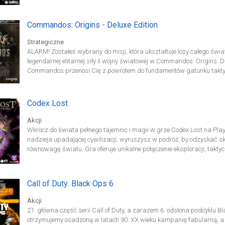
Expedition 33 trafiamy do fantastycznej krainy pełnej surrealistyczn
śmiercionośne bóstwo zwane Malarką, które raz do roku przebudza się
Każdy, kto jest w tym wieku, zmienia się w pył i umiera.
Commandos: Origins - Deluxe Edition
Strategiczne
ALARM! Zostałeś wybrany do misji, która ukształtuje losy całego ś
legendarnej elitarnej siły II wojny światowej w Commandos: Origins. 
Commandos przenosi Cię z powrotem do fundamentów gatunku taktyk 
których Jack O’Hara, Zielony Beret i jego pięciu towarzyszy spotkało 
wysłaną do wykonywania misji, których nikt inny nie odważyłby się prz
Codex Lost
Akcji
Wkrocz do świata pełnego tajemnic i magii w grze Codex Lost na PlayS
nadzieja upadającej cywilizacji, wyruszysz w podróż, by odzyskać s
równowagę światu. Gra oferuje unikalne połączenie eksploracji, takt
tworzenia zaklęć. Przemierzaj zróżnicowane lokacje – od mrocznych r
starożytnych ksiąg i ukrytych sekretów. Świat gry jest pełen zagadek, u
które zachęcają do dokładnej eksploracji.
Call of Duty: Black Ops 6
Akcji
21. główna część serii Call of Duty, a zarazem 6. odsłona podcyklu Bl
otrzymujemy osadzoną w latach 90. XX wieku kampanię fabularną, a t