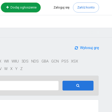
Zaloguj
się
Dodaj ogłoszenie
Załóż konto
Wylosuj grę
X
WII
WIIU
3DS
NDS
GBA
GCN
PS5
XSX
V
W
X
Y
Z