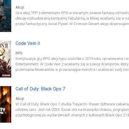
Akcji
Gra akcji TPP z elementami RPG w otwartym świecie fantasy od twórc
oferuje rozbudowaną kampanię fabularną, w której wcielamy się w 
przez fantastyczny świat Pywel. W Crimson Desert akcję obserwujemy
Eksplorując świat gry, realizujemy misje popychające fabułę do przod
zadań i aktywnościami pobocznymi. Poza tym od czasu do czasu p
środowiskowe, polegające na manipulowaniu otoczeniem. Zawartość D
Code Vein II
Crimson Desert na wybraną platformę. Bonus w przedsprzedaży: DL
RPG
Kontynuacja gry RPG akcji typu soulslike z 2019 roku, opracowana 
Entertainment. W Code Vein 2 wcielamy się w Łowcę Wampirów, który 
przemianie Revenantów w przerażające monstra i uratować swój świat
schemacie wypracowanym na potrzeby pierwszej części serii. Oglądaj
(TPP), eksplorujemy lokacje i toczymy dynamiczne pojedynki z przeci
zarówno szeregowych nieprzyjaciół, jak i potężnych bossów.
Call of Duty: Black Ops 7
Akcji
W Call of Duty: Black Ops 7 studia Treyarch i Raven Software zabier
odsłonę serii. Jest rok 2035. Świat stoi na krawędzi chaosu, pogrążony
psychologicznej po wydarzeniach znanych z kultowych Black Ops 2 i
technologią, oddział Black Ops pod dowództwem Davida Masona staje
bronią jest strach. Połącz siły ze znajomymi lub graj solo w ekscytując