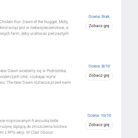
loosobowym z nowymi mapami i daj się
samym sercu Mrocznego Eteru.
Ocena: Brak
hicken Run: Dawn of the Nugget, Molly,
Zobacz grę
kind wciąż jest w niebezpieczeństwie, a
liwych farm, żeby uratować pierzastych
staw czoła armii szalonych kurzych
 manewry z nutką absurdu i spektakularne
… no cóż, nieuniknione!
Ocena: 8/10
e New Dawn wcielamy się w Podróżnika,
Zobacz grę
wiożerczych istot, szukając wyrw
onos: The New Dawn roztacza przed nami
e znane jako Zmiana, które zmieniło go
pracującą dla tajemniczego Kolektywu.
 czasoprzestrzennych prowadzących do
 Świtem (inspirowanego Nową Hutą).
Ocena: 10/10
cie inspirowanym francuską belle
Zobacz grę
 drużynę dążącą do zniszczenia bóstwa
m z RPG akcji. W Clair Obscur: