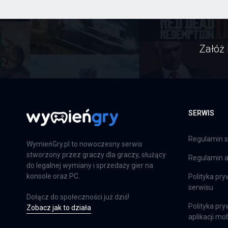
Załóż 
SERWIS
Regulamin s
WymieńGry.pl to nowoczesny serwis
stworzony przez graczy dla graczy, służący
Regulamin ap
do legalnej wymiany i sprzedaży gier na
konsole oraz PC.
Polityka pry
serwisu
Dołącz do społeczności już dziś!
Polityka pry
Zobacz jak to działa
aplikacji mob