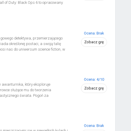
ll of Duty: Black Ops 6 to opracowany
 90., czyli w okresie gwałtownych zmian
 Zjednoczone pozostały jedynym
cą i łamiącą wszelkie konwencje
asy trybem wieloosobowym oraz
Ocena: Brak
mingowego detektywa, przemierzającego
Zobacz grę
ada określonej postaci, a swoją talię
si nas do uniwersum science fiction, w
dy w jej świecie zaczynają pojawiać się
u deweloperskiego – Ancie – kontaktuje
i rozprawił się z problemem, zanim
ie gry Rust Tactics, by stawić czoła
Ocena: 4/10
 awanturnika, który eksploruje
Zobacz grę
urowce służące mu do tworzenia
tastycznego świata. Pogoń za
gigantycznym podziemnym labiryncie.
rzetrwanie.
Ocena: Brak
mieszczącymi się w niewielkich kulach i