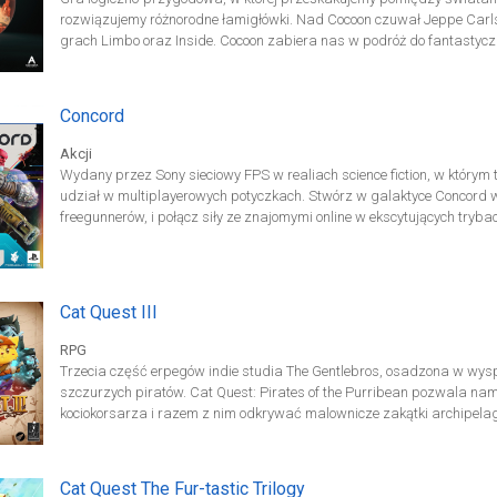
rozwiązujemy różnorodne łamigłówki. Nad Cocoon czuwał Jeppe Carls
grach Limbo oraz Inside. Cocoon zabiera nas w podróż do fantastycz
odkrywamy, wcielając się w bohatera wyglądającego niczym hybryda 
przemierza różnorodne światy istniejące wewnątrz niewielkich kul, st
Concord
Akcji
Wydany przez Sony sieciowy FPS w realiach science fiction, w którym t
udział w multiplayerowych potyczkach. Stwórz w galaktyce Concord 
freegunnerów, i połącz siły ze znajomymi online w ekscytujących tryb
najemników zróżnicowanych pod kątem preferowanego uzbrojenia i um
nas w podróż do tytułowej, fikcyjnej galaktyki. W trakcie rozgrywki w
Northstar, znanych jako Freegunnerzy, którzy przemierzają przestrzeń
„wolnymi strzelcami” o prestiż i nagrody.
Cat Quest III
RPG
Trzecia część erpegów indie studia The Gentlebros, osadzona w wyspia
szczurzych piratów. Cat Quest: Pirates of the Purribean pozwala na
kociokorsarza i razem z nim odkrywać malownicze zakątki archipela
Miauraibach – archipelagu pełnym szczurzych piratów poszukującyc
zaginionego skarbu. Nasz koci korsarz wraz ze swym wiernym duch
wyruszyć w tamte tereny. Muszą jednak mieć się na baczności, hordy
Cat Quest The Fur-tastic Trilogy