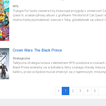
bowiem na spokojną eksplorację, już teraz planując rychłe polowanie.
RPG
Trylogia Fur-tastic zawiera trzy miauczące przygody z uniwersum Cat 
Quest III, a także cyfrowy album z grafikami The World of Cat Quest i 
można trochę posmakować zawsze z Tobą, gdziekolwiek się udasz! C
Quest stanowi skarbnicę wiedzy na temat sztuki serii Cat Quest, od 
aż po wspaniałe dzieła artystyczne z Cat Quest III! Trylogia Cat Ques
Quest, Cat Quest II, Cat Quest III oraz cyfrowy album z grafikami „Cat
winylową „Meowvelous”.
Crown Wars: The Black Prince
Strategiczne
Taktyczna strategia turowa z elementami RPG osadzona w czasach w
Black Prince wcielamy się w bohatera, który szukając chwały, miesza
kalibru, przez co będzie musiał zmierzyć się z tajemniczym, mroczn
zabiera nas w czasy wojny stuletniej, toczonej z przerwami w XIV i XV
roku, a więc po niemal dwudziestu latach konfliktu, Europa mierzy si
dziesiątkującą całe miasta. Jakby tego było mało, w cieniu czyha złowro
opanował najwyższe szczeble władzy, a toczącą się wojnę wykorzystuj
(current)
1
2
3
4
5
…
trakcie rozgrywki wcielamy się w postać, która jako głowa szlachecki
wie ona jeszcze, z jakim wielkim złem przyjdzie jej się zmierzyć...