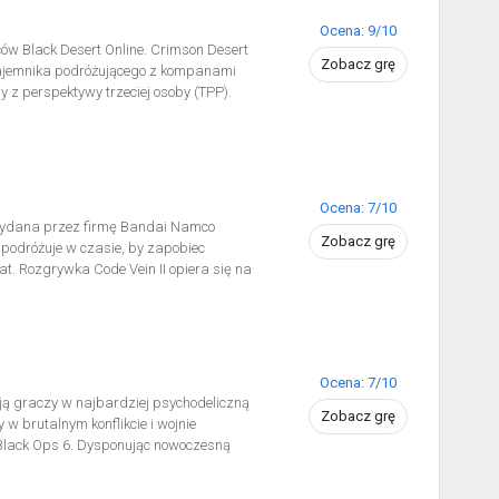
Ocena: 9/10
ów Black Desert Online. Crimson Desert
Zobacz grę
najemnika podróżującego z kompanami
 z perspektywy trzeciej osoby (TPP).
u, a także zajmujemy się realizacją
rzychodzi nam rozwiązywać zagadki
ay One Edition: Pełna wersja gry
C Tarcza Khaleda.
Ocena: 7/10
i wydana przez firmę Bandai Namco
Zobacz grę
podróżuje w czasie, by zapobiec
. Rozgrywka Code Vein II opiera się na
ąc akcję z perspektywy trzeciej osoby
wnikami, wśród których znajdziemy
Ocena: 7/10
ają graczy w najbardziej psychodeliczną
Zobacz grę
 w brutalnym konflikcie i wojnie
 Black Ops 6. Dysponując nowoczesną
 do walki z wrogiem, którego główną
ej i innowacyjnej kampanii kooperacyjnej.