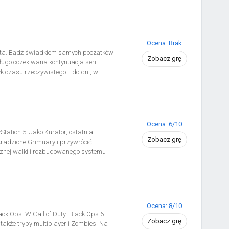
ych przeciwników. Nad krainą czuwa
 i maluje liczbę na swoim Monolicie.
Ocena: Brak
wiata. Bądź świadkiem samych początków
Zobacz grę
Długo oczekiwana kontynuacja serii
czasu rzeczywistego. I do dni, w
się, aby utworzyć niesławną jednostkę
yjąć.
Ocena: 6/10
tation 5. Jako Kurator, ostatnia
Zobacz grę
kradzione Grimuary i przywrócić
ycznej walki i rozbudowanego systemu
uin po tajemnicze lasy – w poszukiwaniu
krytych przejść i nieliniowych ścieżek,
Ocena: 8/10
ack Ops. W Call of Duty: Black Ops 6
Zobacz grę
akże tryby multiplayer i Zombies. Na