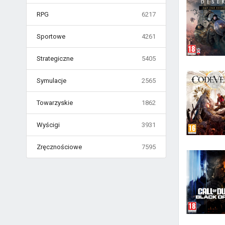
RPG
6217
Sportowe
4261
Strategiczne
5405
Symulacje
2565
Towarzyskie
1862
Wyścigi
3931
Zręcznościowe
7595