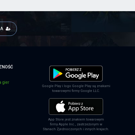
JA
CZNOŚĆ
 gier
Google Play i logo Google Play są znakami
towarowymi firmy Google LLC.
App Store jest znakiem towarowym
firmy Apple Inc., zastrzeżonym w
Stanach Zjednoczonych i innych krajach.