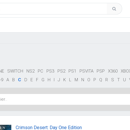
NE
SWITCH
NS2
PC
PS3
PS2
PS1
PSVITA
PSP
X360
XBO
-9
A
B
C
D
E
F
G
H
I
J
K
L
M
N
O
P
Q
R
S
T
U
Crimson Desert: Day One Edition