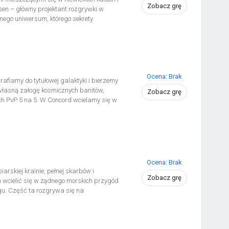
Zobacz grę
en – główny projektant rozgrywki w
nego uniwersum, którego sekrety
człowieka i owada. Protagonista
arając się rozwikłać kosmiczną tajemnicę.
Ocena: Brak
rafiamy do tytułowej galaktyki i bierzemy
własną załogę kosmicznych banitów,
Zobacz grę
ach PvP 5 na 5. W Concord wcielamy się w
iejętności bojowych. Concord zabiera
cielamy się w najemników z załogi
 kosmiczną i rywalizują z innymi
Ocena: Brak
rskiej krainie, pełnej skarbów i
Zobacz grę
m wcielić się w żądnego morskich przygód
gu. Część ta rozgrywa się na
h Gwiazdy Północy, czyli dawno
owym towarzyszem decydują się
 szczurzych przeciwników nie pozwolą im