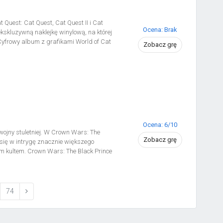
Quest: Cat Quest, Cat Quest II i Cat
Ocena: Brak
ekskluzywną naklejkę winylową, na której
yfrowy album z grafikami World of Cat
Zobacz grę
początkowych koncepcji sprzed Cat Quest,
t zawiera: 3 niesamowite gry w 1: Cat
ating” World of Cat Quest i naklejkę
Ocena: 6/10
ojny stuletniej. W Crown Wars: The
Zobacz grę
 się w intrygę znacznie większego
ym kultem. Crown Wars: The Black Prince
 wieku przez Anglię i Francję. W 1356
ę z jeszcze jednym nieszczęściem – plagą
gi kult, który działając w ukryciu,
e do realizacji własnych celów. W
74
ego rodu, szuka chwały na polu walki. Nie