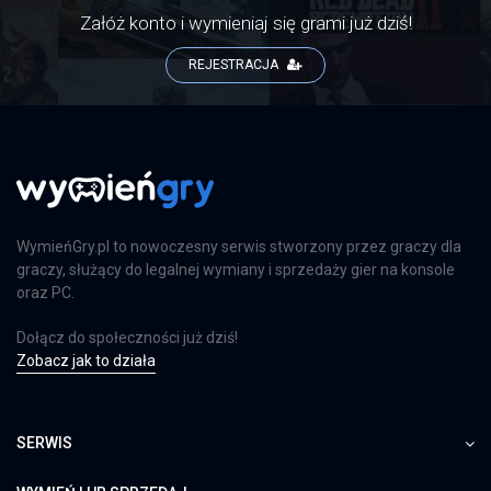
Załóż konto i wymieniaj się grami już dziś!
REJESTRACJA
WymieńGry.pl to nowoczesny serwis stworzony przez graczy dla
graczy, służący do legalnej wymiany i sprzedaży gier na konsole
oraz PC.
Dołącz do społeczności już dziś!
Zobacz jak to działa
SERWIS