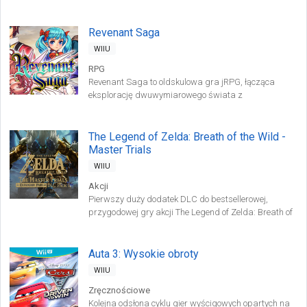
Revenant Saga
WIIU
RPG
Revenant Saga to oldskulowa gra jRPG, łącząca
eksplorację dwuwymiarowego świata z
przedstawionymi w trójwymiarze starciami w
systemie turowym, w których bierze udział drużyna
licząca cztery postacie.
The Legend of Zelda: Breath of the Wild -
Master Trials
WIIU
Akcji
Pierwszy duży dodatek DLC do bestsellerowej,
przygodowej gry akcji The Legend of Zelda: Breath of
the Wild firmy Nintendo.
Auta 3: Wysokie obroty
WIIU
Zręcznościowe
Kolejna odsłona cyklu gier wyścigowych opartych na