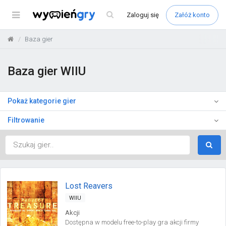
Menu
Zaloguj
się
Załóż konto
Baza gier
Baza gier WIIU
Pokaż kategorie gier
Filtrowanie
Lost Reavers
WIIU
Akcji
Dostępna w modelu free-to-play gra akcji firmy