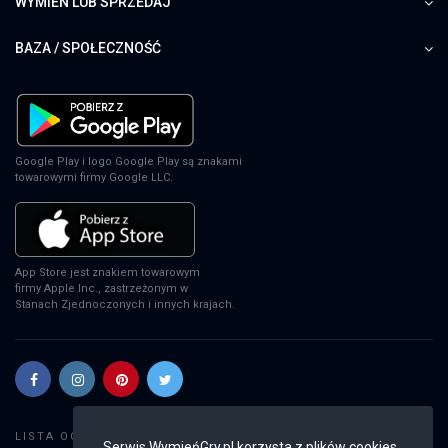
WYMIEŃ LUB SPRZEDAJ
BAZA / SPOŁECZNOŚĆ
Google Play i logo Google Play są znakami
towarowymi firmy Google LLC.
App Store jest znakiem towarowym
firmy Apple Inc., zastrzeżonym w
Stanach Zjednoczonych i innych krajach.
Szukaj gier
LISTA OGŁOSZEŃ:
Serwis WymieńGry.pl korzysta z plików cookies