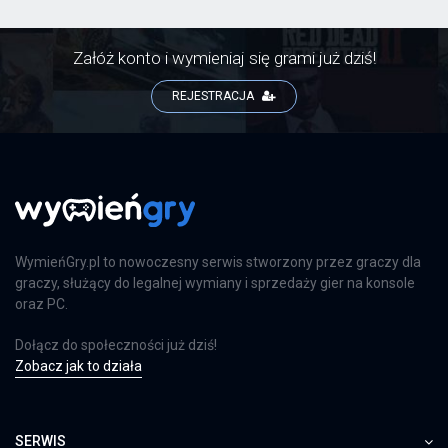
Załóż konto i wymieniaj się grami już dziś!
REJESTRACJA
WymieńGry.pl to nowoczesny serwis stworzony przez graczy dla
graczy, służący do legalnej wymiany i sprzedaży gier na konsole
oraz PC.
Dołącz do społeczności już dziś!
Zobacz jak to działa
SERWIS