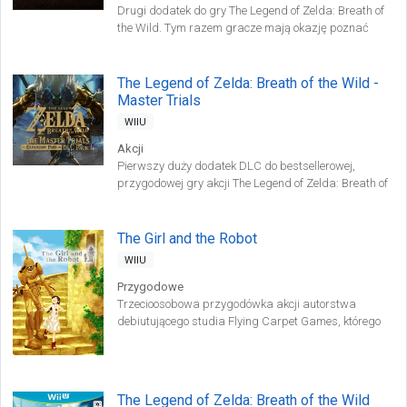
Drugi dodatek do gry The Legend of Zelda: Breath of
the Wild. Tym razem gracze mają okazję poznać
bliżej czwórkę tytułowych czempionów Hyrule.
The Legend of Zelda: Breath of the Wild -
Master Trials
WIIU
Akcji
Pierwszy duży dodatek DLC do bestsellerowej,
przygodowej gry akcji The Legend of Zelda: Breath of
the Wild firmy Nintendo.
The Girl and the Robot
WIIU
Przygodowe
Trzecioosobowa przygodówka akcji autorstwa
debiutującego studia Flying Carpet Games, którego
członkowie maczali wcześniej palce w wielu
popularnych produkcjach mobilnych.
The Legend of Zelda: Breath of the Wild