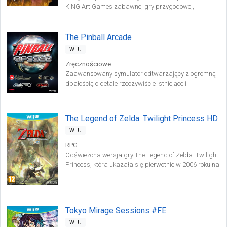
KING Art Games zabawnej gry przygodowej,
opowiadającej o poszukiwaniach potężnego
magicznego artefaktu.
The Pinball Arcade
WIIU
Zręcznościowe
Zaawansowany symulator odtwarzający z ogromną
dbałością o detale rzeczywiście istniejące i
najpopularniejsze stoły pinballowe świata.
The Legend of Zelda: Twilight Princess HD
WIIU
RPG
Odświeżona wersja gry The Legend of Zelda: Twilight
Princess, która ukazała się pierwotnie w 2006 roku na
konsolach GameCube oraz Wii. Za wznowienie tytułu
odpowiada australijskie studio Tantalus,
specjalizujące się w konwersjach popularnych tytułów
na różne platformy sprzętowe.
Tokyo Mirage Sessions #FE
WIIU