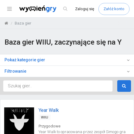
Menu
Zaloguj
się
Załóż konto
Baza gier
Baza gier WIIU, zaczynające się na Y
Pokaż kategorie gier
Filtrowanie
Year Walk
WIIU
Przygodowe
Year Walk to opracowana przez zespół Simogo gra