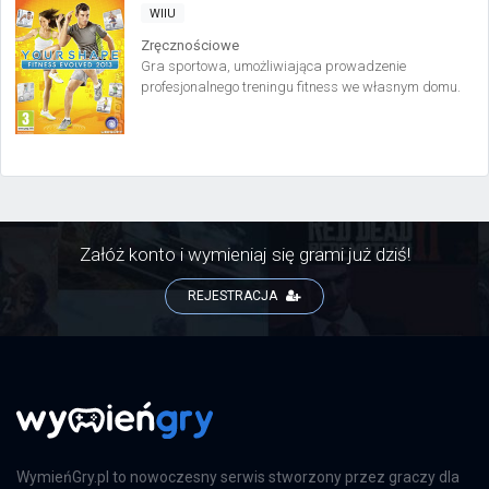
WIIU
Zręcznościowe
Gra sportowa, umożliwiająca prowadzenie
profesjonalnego treningu fitness we własnym domu.
Tytuł zawiera wiele trybów zabawy oraz setki
ćwiczeń o rożnym stopniu zaawansowania. Naszymi
postępami w budowaniu atletycznej sylwetki możemy
dzielić się przez sieć ze znajomymi.
Załóż konto i wymieniaj się grami już dziś!
REJESTRACJA
WymieńGry.pl to nowoczesny serwis stworzony przez graczy dla