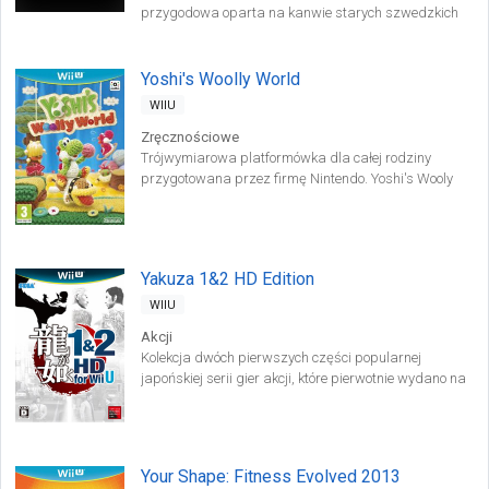
przygodowa oparta na kanwie starych szwedzkich
legend.
Yoshi's Woolly World
WIIU
Zręcznościowe
Trójwymiarowa platformówka dla całej rodziny
przygotowana przez firmę Nintendo. Yoshi's Wooly
World osadzone zostało w świecie stworzonym z
kolorowej włóczki.
Yakuza 1&2 HD Edition
WIIU
Akcji
Kolekcja dwóch pierwszych części popularnej
japońskiej serii gier akcji, które pierwotnie wydano na
konsoli PlayStation 2. Oba tytuły zostały odświeżone i
mogą pochwalić się poprawioną oprawą graficzną,
która przystosowana jest do obsługi wysokich
rozdzielczości.
Your Shape: Fitness Evolved 2013