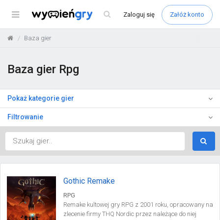
Menu
Zaloguj
się
Załóż konto
Baza gier
Baza gier Rpg
Pokaż kategorie gier
Filtrowanie
Gothic Remake
RPG
Remake kultowej gry RPG z 2001 roku, opracowany na
zlecenie firmy THQ Nordic przez należące do niej