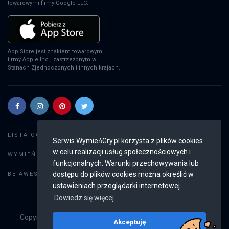
towarowymi firmy Google LLC.
App Store jest znakiem towarowym
firmy Apple Inc., zastrzeżonym w
Stanach Zjednoczonych i innych krajach.
Szukaj gier
LISTA OGŁOSZEŃ:
Serwis WymieńGry.pl korzysta z plików cookies
w celu realizacji usług społecznościowych i
Dodaj ogłoszenie
WYMIEŃ GRY:
funkcjonalnych. Warunki przechowywania lub
Weryfikacja konta
dostępu do plików cookies można określić w
BE AWESOME:
ustawieniach przeglądarki internetowej.
Dowiedz się więcej
Copyright © 2019 - 2026
WymieńGry.pl
Wszystkie prawa
Akceptuję
zastrzeżone
v2.8.4