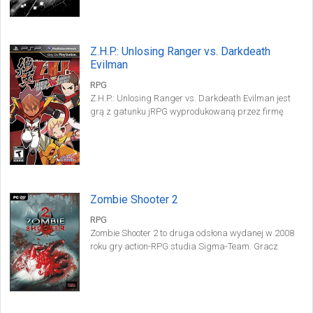
misji, swobodę eksploracji i system craftingu.
Z.H.P.: Unlosing Ranger vs. Darkdeath
Evilman
RPG
Z.H.P.: Unlosing Ranger vs. Darkdeath Evilman jest
grą z gatunku jRPG wyprodukowaną przez firmę
Nippon Ichi. Gracze wcielają się w rolę jedynego
świadka śmierci tytułowego Niepokonany Łowca i
muszą zastąpić go w starciu z Demonicznym
Generałem.
Zombie Shooter 2
RPG
Zombie Shooter 2 to druga odsłona wydanej w 2008
roku gry action-RPG studia Sigma-Team. Gracz
kieruje poczynaniami jednej z kilku dostępnych
postaci, a jego zadaniem jest odeprzeć inwazję
nieumarłych i przeżyć w zrujnowanym mieście.