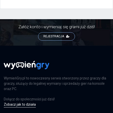
Załóż konto i wymieniaj się grami już dziś!
REJESTRACJA
WymieńGry.pl to nowoczesny serwis stworzony przez graczy dla
graczy, służący do legalnej wymiany i sprzedaży gier na konsole
oraz PC.
Dołącz do społeczności już dziś!
Zobacz jak to działa