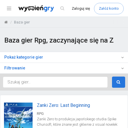
Menu
Zaloguj
się
Załóż konto
Baza gier
Baza gier Rpg, zaczynające się na Z
Pokaż kategorie gier
Filtrowanie
Zanki Zero: Last Beginning
RPG
Zanki Zero to produkcja japońskiego studia Spike
Chunsoft, które znane jest głównie z visual novelek: