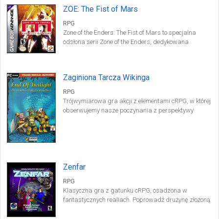
ZOE: The Fist of Mars
RPG
Zone of the Enders: The Fist of Mars to specjalna
odsłona serii Zone of the Enders, dedykowana
wyłącznie kieszonkowej konsoli Game Boy Advance.
Użytkownik obejmuje kontrolę nad olbrzymimi
robotami bojowymi.
Zaginiona Tarcza Wikinga
RPG
Trójwymiarowa gra akcji z elementami cRPG, w której
obserwujemy nasze poczynania z perspektywy
trzeciej osoby.
Zenfar
RPG
Klasyczna gra z gatunku cRPG, osadzona w
fantastycznych realiach. Poprowadź drużynę złożoną
z czterech bohaterów przez niebezpieczną i pełną
walki przygodę.