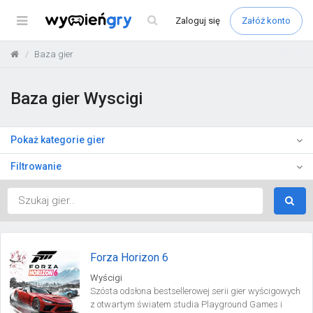
Menu
Zaloguj
się
Załóż konto
Baza gier
Baza gier Wyscigi
Pokaż kategorie gier
Filtrowanie
Forza Horizon 6
Wyścigi
Szósta odsłona bestsellerowej serii gier wyścigowych
z otwartym światem studia Playground Games i