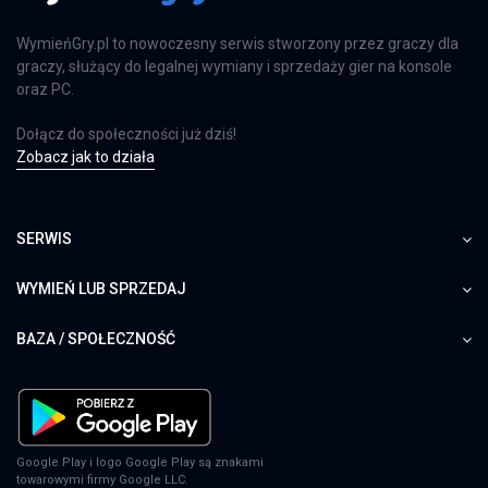
WymieńGry.pl to nowoczesny serwis stworzony przez graczy dla
graczy, służący do legalnej wymiany i sprzedaży gier na konsole
oraz PC.
Dołącz do społeczności już dziś!
Zobacz jak to działa
SERWIS
WYMIEŃ LUB SPRZEDAJ
BAZA / SPOŁECZNOŚĆ
Google Play i logo Google Play są znakami
towarowymi firmy Google LLC.