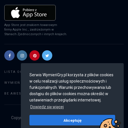
App Store jest znakiem towarowym
firmy Apple Inc., zastrzeżonym w
Stanach Zjednoczonych i innych krajach.
Szukaj gier
LISTA OGŁOSZEŃ:
Serwis WymieńGry.pl korzysta z plików cookies
w celu realizacji usług społecznościowych i
Dodaj ogłoszenie
WYMIEŃ GRY:
funkcjonalnych. Warunki przechowywania lub
Weryfikacja konta
dostępu do plików cookies można określić w
BE AWESOME:
ustawieniach przeglądarki internetowej.
Dowiedz się więcej
Copyright © 2019 - 2026
WymieńGry.pl
Wszystkie prawa
Akceptuję
zastrzeżone
v2.8.4