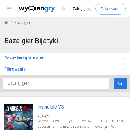
Menu
Zaloguj
się
Załóż konto
Baza gier
Baza gier Bijatyki
Pokaż kategorie gier
Filtrowanie
Invincible VS
Bijatyki
Widowiskowa bijatyka drużynowa 3 na 3, oparta na
popularnym komiksie i serialu animowanym. W