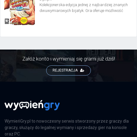
Kolekcjonerska edycja jednej z najbardziej znanych
dwuwymiarowych bijatyk. Gra oferuje możliwość
prześledzenia rozwoju wszystkich znaczących dla
serii wojowników. Oferuje również wiele ciekawych
trybów zabawy.
Załóż konto i wymieniaj się grami już dziś!
REJESTRACJA
WymieńGry.pl to nowoczesny serwis stworzony przez graczy dla
graczy, służący do legalnej wymiany i sprzedaży gier na konsole
oraz PC.