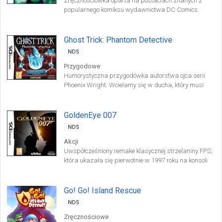
Zręcznościówka oparta na postaciach znanych z
popularnego komiksu wydawnictwa DC Comics.
Wcielamy się w członka Korpusu Zielonych Latarni.
Wszyscy wchodzący w jego skład superbohaterowie
swoje moce zawdzięczają pierścieniom
Ghost Trick: Phantom Detective
umożliwiającym urzeczywistnianie wytworów ich
NDS
wyobraźni.
Przygodowe
Humorystyczna przygodówka autorstwa ojca serii
Phoenix Wright. Wcielamy się w ducha, który musi
rozwikłać zagadkę własnej śmierci i powstrzymać
sprawcę przed zamordowaniem kolejnych osób.
GoldenEye 007
NDS
Akcji
Uwspółcześniony remake klasycznej strzelaniny FPS,
która ukazała się pierwotnie w 1997 roku na konsoli
Nintendo 64.
Go! Go! Island Rescue
NDS
Zręcznościowe