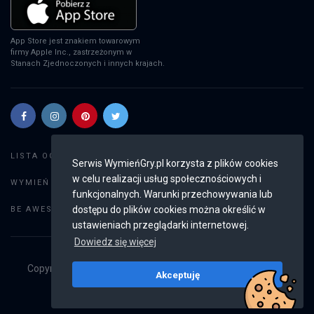
App Store jest znakiem towarowym
firmy Apple Inc., zastrzeżonym w
Stanach Zjednoczonych i innych krajach.
Szukaj gier
LISTA OGŁOSZEŃ:
Serwis WymieńGry.pl korzysta z plików cookies
w celu realizacji usług społecznościowych i
Dodaj ogłoszenie
WYMIEŃ GRY:
funkcjonalnych. Warunki przechowywania lub
Weryfikacja konta
dostępu do plików cookies można określić w
BE AWESOME:
ustawieniach przeglądarki internetowej.
Dowiedz się więcej
Copyright © 2019 - 2026
WymieńGry.pl
Wszystkie prawa
Akceptuję
zastrzeżone
v2.8.4