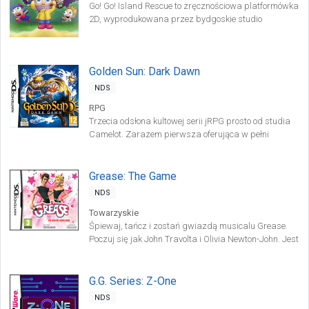
Go! Go! Island Rescue to zręcznościowa platformówka
2D, wyprodukowana przez bydgoskie studio
deweloperskie Vivid Games.
Golden Sun: Dark Dawn
NDS
RPG
Trzecia odsłona kultowej serii jRPG prosto od studia
Camelot. Zarazem pierwsza oferująca w pełni
trójwymiarową oprawę graficzną. Rozgrywka
sprowadza się do eksploracji uniwersum,
prowadzenia rozmów z postaciami niezależnymi, a
Grease: The Game
także uczestnictwa w walkach.
NDS
Towarzyskie
Śpiewaj, tańcz i zostań gwiazdą musicalu Grease.
Poczuj się jak John Travolta i Olivia Newton-John. Jest
to produkcja należąca gatunku gier muzycznych i
pozwala na wzięcie udziału w słynnym widowisku
oraz wcielenie się w doskonale znane postacie, w tum
G.G. Series: Z-One
Dannego i Sandy.
NDS