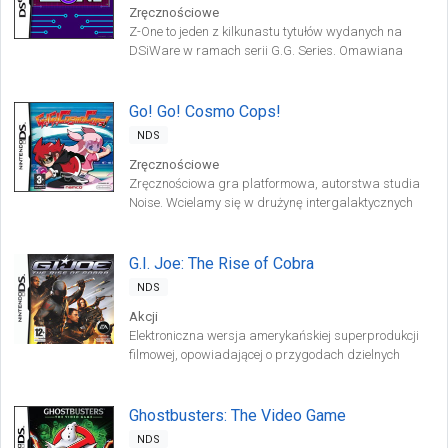
Zręcznościowe
Z-One to jeden z kilkunastu tytułów wydanych na
DSiWare w ramach serii G.G. Series. Omawiana
produkcja jest klasyczną strzelaniną w
staroszkolnym stylu.
Go! Go! Cosmo Cops!
NDS
Zręcznościowe
Zręcznościowa gra platformowa, autorstwa studia
Noise. Wcielamy się w drużynę intergalaktycznych
funkcjonariuszy i stawiamy czoła agresywnej rasie
obcych.
G.I. Joe: The Rise of Cobra
NDS
Akcji
Elektroniczna wersja amerykańskiej superprodukcji
filmowej, opowiadającej o przygodach dzielnych
żołnierzy G.I. Joe. Gra oferuje sporo dobrej, radosnej
zabawy oraz mnóstwo pojazdów, broni i postaci
znanych wszystkim miłośnikom tej linii zabawek firmy
Ghostbusters: The Video Game
Hasbro.
NDS