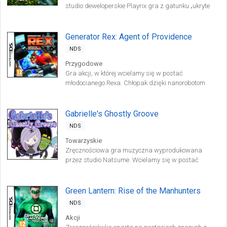
studio deweloperskie Playrix gra z gatunku „ukryte
obiekty”. Gracz wciela się w rolę spadkobiercy
zrujnowanej posiadłości, który pragnie przywrócić jej
dawny blask.
Generator Rex: Agent of Providence
NDS
Przygodowe
Gra akcji, w której wcielamy się w postać
młodocianego Rexa. Chłopak dzięki nanorobotom
znajdującym się w jego ciele potrafi tworzyć oręż
wykorzystywany do pokonywania przeciwników.
Całość bazuje na serialu animowanym stacji Cartoon
Gabrielle's Ghostly Groove
Network.
NDS
Towarzyskie
Zręcznościowa gra muzyczna wyprodukowana
przez studio Natsume. Wcielamy się w postać
tytułowej Gabrieli, która w niefortunnym wypadku
traci swoją duszę. Aby powrócić do świata żywych
musimy przebyć taneczne zaświaty pełne potworków.
Green Lantern: Rise of the Manhunters
NDS
Akcji