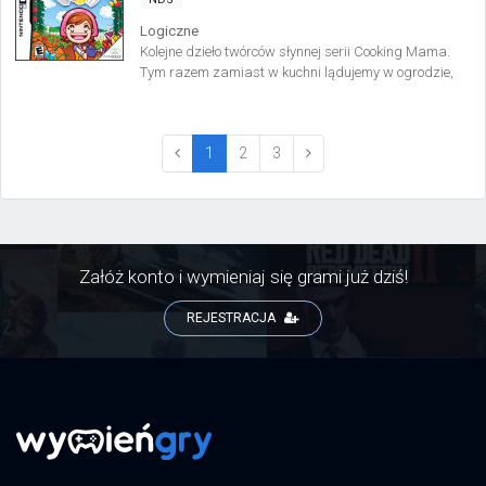
Logiczne
Kolejne dzieło twórców słynnej serii Cooking Mama.
Tym razem zamiast w kuchni lądujemy w ogrodzie,
aby doglądać rosnących owoców i warzyw. Wszystko
przy użyciu ekranu dotykowego.
(current)
1
2
3
Załóż konto i wymieniaj się grami już dziś!
REJESTRACJA