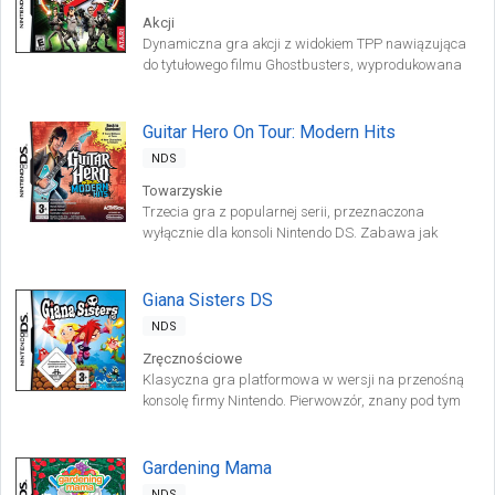
Akcji
Dynamiczna gra akcji z widokiem TPP nawiązująca
do tytułowego filmu Ghostbusters, wyprodukowana
przez studio Terminal Reality. W grze spotkamy
filmowych bohaterów, którzy ponownie muszą
uratować Nowy Jork przed straszliwą plagą duchów.
Guitar Hero On Tour: Modern Hits
NDS
Towarzyskie
Trzecia gra z popularnej serii, przeznaczona
wyłącznie dla konsoli Nintendo DS. Zabawa jak
zwykle polega na imitowaniu gry na gitarze w
różnych słynnych kawałkach muzycznych.
Giana Sisters DS
NDS
Zręcznościowe
Klasyczna gra platformowa w wersji na przenośną
konsolę firmy Nintendo. Pierwowzór, znany pod tym
samym tytułem, został wydany w 1987 roku.
Gardening Mama
NDS