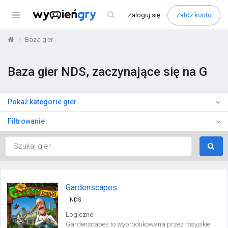
Menu
Zaloguj
się
Załóż konto
Baza gier
Baza gier NDS, zaczynające się na G
Pokaż kategorie gier
Filtrowanie
Gardenscapes
NDS
Logiczne
Gardenscapes to wyprodukowana przez rosyjskie