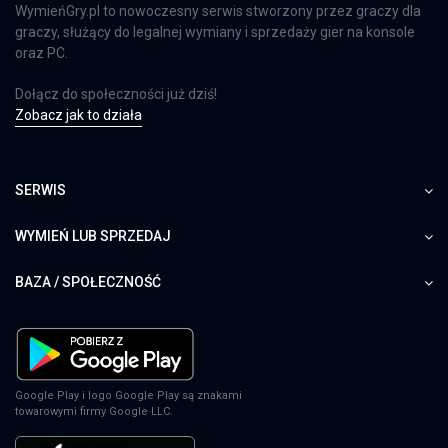
WymieńGry.pl to nowoczesny serwis stworzony przez graczy dla
graczy, służący do legalnej wymiany i sprzedaży gier na konsole
oraz PC.
Dołącz do społeczności już dziś!
Zobacz jak to działa
SERWIS
WYMIEŃ LUB SPRZEDAJ
BAZA / SPOŁECZNOŚĆ
Google Play i logo Google Play są znakami
towarowymi firmy Google LLC.