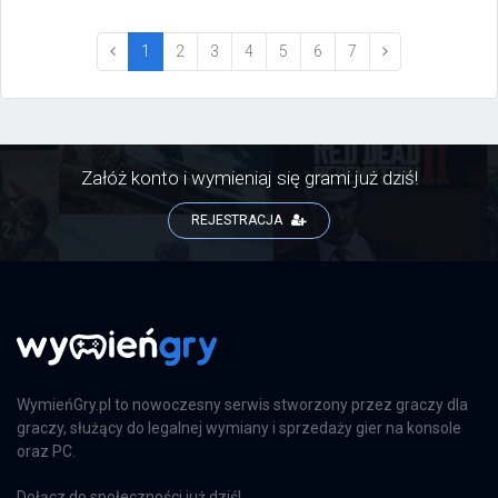
skomplikowania.
(current)
1
2
3
4
5
6
7
Załóż konto i wymieniaj się grami już dziś!
REJESTRACJA
WymieńGry.pl to nowoczesny serwis stworzony przez graczy dla
graczy, służący do legalnej wymiany i sprzedaży gier na konsole
oraz PC.
Dołącz do społeczności już dziś!