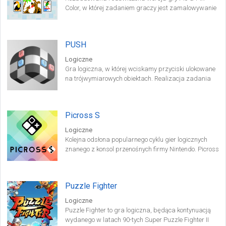
Color, w której zadaniem graczy jest zamalowywanie
pól diagramów w taki sposób, by powstały z nich
rozpikselowane rysunki. Tytuł pozwala na zabawę
tak w pojedynkę, jak i w towarzystwie trójki osób w
PUSH
ramach lokalnego trybu współpracy.
Logiczne
Gra logiczna, w której wciskamy przyciski ulokowane
na trójwymiarowych obiektach. Realizacja zadania
jest o tyle trudna, że nie ma tu żadnego systemu
podpowiedzi.
Picross S
Logiczne
Kolejna odsłona popularnego cyklu gier logicznych
znanego z konsol przenośnych firmy Nintendo. Picross
S jest pierwszą grą z serii przeznaczoną na Nintendo
Switch.
Puzzle Fighter
Logiczne
Puzzle Fighter to gra logiczna, będąca kontynuacją
wydanego w latach 90-tych Super Puzzle Fighter II