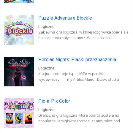
Turbo. Tytuł ten został przygotowany przez
posiadającą długą historię, japońską firmę Capcom.
Puzzle Adventure Blockle
Logiczne
Zabawna gra logiczna, w której rozgrywka opiera się
na obracaniu całych plansz. W ten sposób
pomagamy herosowi dostać się do wyjścia, po
drodze zbierając rozmaite przedmioty i omijając
wszelkie niebezpieczeństwa.
Persian Nights: Piaski przeznaczenia
Logiczne
Kolejna produkcja typu HOPA w portfolio
wydawniczym firmy Artifex Mundi. Dzieło studia
Sodigital przenosi gracza do baśniowej Persji, w
której rządy twardej ręki sprawuje Wielki Wezyr
Zaved.
Pic-a-Pix Color
Logiczne
Graficzna gra logiczna, która oparta została na
popularnej łamigłówce Picross, znanej także pod
nazwą „malowanie liczbami”. Pic-a-Pix Color oferuje w
sumie 150 zagadek o różnym stopniu