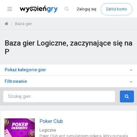
Menu
Zaloguj
się
Załóż konto
Baza gier
Baza gier Logiczne, zaczynające się na
P
Pokaż kategorie gier
Filtrowanie
Poker Club
Logiczne
Poker Club jest symulatorem pokera, który pozwala