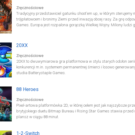
Zręcznościowe
Tradycyjny przedstawiciel gatunku shoot'em up, w którym sterujemy
trójpłatowcem i bronimy Ziemi przed inwazją obcej rasy. Za grę odpow
Games. Europa jest rozpalona gorączką Wielkiej Wojny. Miliony ludzi g
polityków. W okopach tłoczą się żołnierze wysyłani przez dowódców 
ogniem karabinów maszynowych przeciwnika. Jednak wszystkie te cier
1917 roku na niebie pojawiają się wrogie statki kosmiczne, które otwi
20XX
ludności cywilnej. Od tego ataku świat zatrząsnął się w posadach, a d
cierpienia.
Zręcznościowe
20XX to dwuwymiarowa gra platformowa w stylu starych odsłon serii
konkurencji m.in. systemem permanentnej śmierci i losowo generowan
studia Batterystaple Games.
88 Heroes
Zręcznościowe
Pixel-artowa platformówka 2D, w której celem jest jak najszybsze prz
brytyjskiego duetu Bitmap Bureau i Rising Star Games stawia przed
plansz w ciągu 88 minut.
1-2-Switch