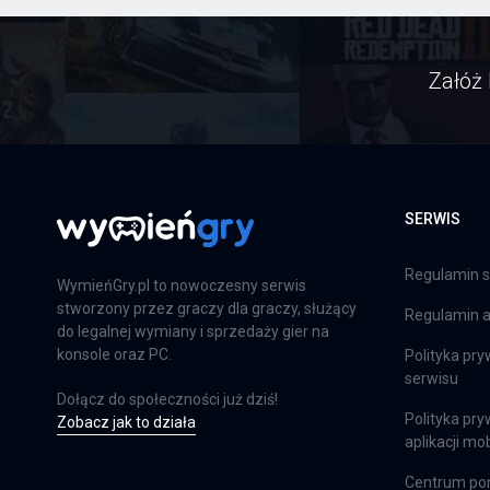
Załóż 
SERWIS
Regulamin s
WymieńGry.pl to nowoczesny serwis
stworzony przez graczy dla graczy, służący
Regulamin ap
do legalnej wymiany i sprzedaży gier na
konsole oraz PC.
Polityka pry
serwisu
Dołącz do społeczności już dziś!
Polityka pry
Zobacz jak to działa
aplikacji mob
Centrum p