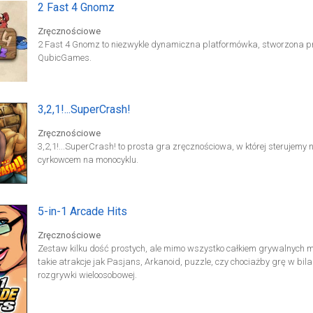
2 Fast 4 Gnomz
Zręcznościowe
2 Fast 4 Gnomz to niezwykle dynamiczna platformówka, stworzona pr
QubicGames.
3,2,1!...SuperCrash!
Zręcznościowe
3,2,1!...SuperCrash! to prosta gra zręcznościowa, w której steruje
cyrkowcem na monocyklu.
5-in-1 Arcade Hits
Zręcznościowe
Zestaw kilku dość prostych, ale mimo wszystko całkiem grywalnych mi
takie atrakcje jak Pasjans, Arkanoid, puzzle, czy chociażby grę w bil
rozgrywki wieloosobowej.