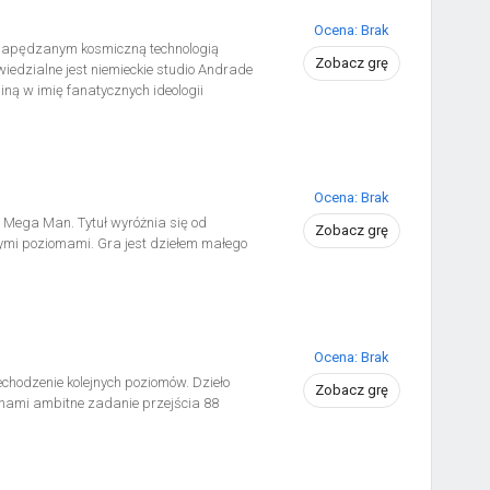
Ocena: Brak
 napędzanym kosmiczną technologią
Zobacz grę
iedzialne jest niemieckie studio Andrade
iną w imię fanatycznych ideologii
na samobójcze ataki załamujące się pod
pienia potęgują się, kiedy 15 kwietnia
erają ogień zarówno do wojskowych, jak i
la ludzkości nastał okres mroku i
Ocena: Brak
 Mega Man. Tytuł wyróżnia się od
Zobacz grę
ymi poziomami. Gra jest dziełem małego
Ocena: Brak
echodzenie kolejnych poziomów. Dzieło
Zobacz grę
 nami ambitne zadanie przejścia 88