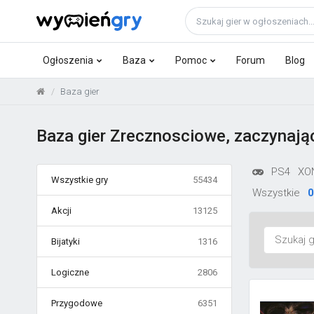
Ogłoszenia
Baza
Pomoc
Forum
Blog
Baza gier
Baza gier Zrecznosciowe, zaczynając
PS4
XO
Wszystkie gry
55434
Wszystkie
0
Akcji
13125
Bijatyki
1316
Logiczne
2806
Przygodowe
6351