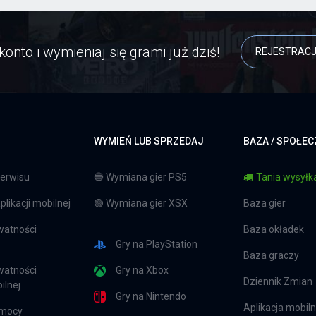
konto i wymieniaj się grami już dziś!
REJESTRAC
WYMIEŃ LUB SPRZEDAJ
BAZA / SPOŁE
erwisu
🔵 Wymiana gier PS5
Tania wysyłka
likacji mobilnej
🟢 Wymiana gier XSX
Baza gier
watności
Baza okładek
Gry na PlayStation
Baza graczy
watności
Gry na Xbox
Dziennik Zmian
ilnej
Gry na Nintendo
Aplikacja mobil
omocy