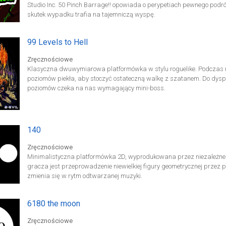
Studio Inc. 50 Pinch Barrage!! opowiada o perypetiach pewnego podr
skutek wypadku trafia na tajemniczą wyspę.
99 Levels to Hell
Zręcznościowe
Klasyczna dwuwymiarowa platformówka w stylu roguelike. Podczas 
poziomów piekła, aby stoczyć ostateczną walkę z szatanem. Do dyspoz
poziomów czeka na nas wymagający mini-boss.
140
Zręcznościowe
Minimalistyczna platformówka 2D, wyprodukowana przez niezależne
gracza jest przeprowadzenie niewielkiej figury geometrycznej przez 
zmienia się w rytm odtwarzanej muzyki.
6180 the moon
Zręcznościowe