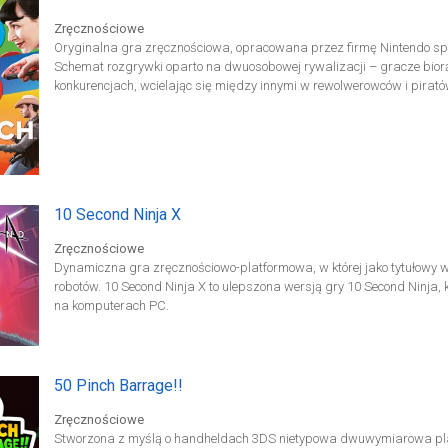
Zręcznościowe
Oryginalna gra zręcznościowa, opracowana przez firmę Nintendo specj
Schemat rozgrywki oparto na dwuosobowej rywalizacji – gracze bior
konkurencjach, wcielając się między innymi w rewolwerowców i pirató
10 Second Ninja X
Zręcznościowe
Dynamiczna gra zręcznościowo-platformowa, w której jako tytułowy w
robotów. 10 Second Ninja X to ulepszona wersją gry 10 Second Ninja, 
na komputerach PC.
50 Pinch Barrage!!
Zręcznościowe
Stworzona z myślą o handheldach 3DS nietypowa dwuwymiarowa pl