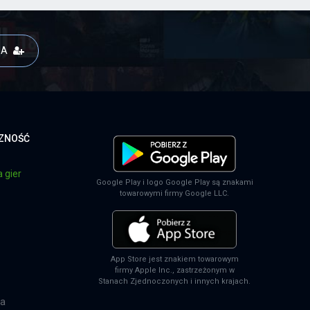
JA
CZNOŚĆ
 gier
Google Play i logo Google Play są znakami
towarowymi firmy Google LLC.
App Store jest znakiem towarowym
firmy Apple Inc., zastrzeżonym w
Stanach Zjednoczonych i innych krajach.
na