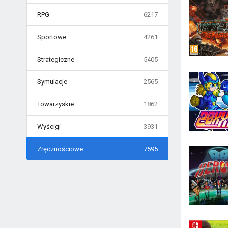
RPG
6217
Sportowe
4261
Strategiczne
5405
Symulacje
2565
Towarzyskie
1862
Wyścigi
3931
Zręcznościowe
7595