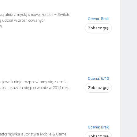
alnie z myślą o nowej konsoli – Switch.
Ocena: Brak
ą udział w zróżnicowanych
w.
Zobacz grę
Ocena: 6/10
ojownik ninja rozprawiamy się z armią
która ukazała się pierwotnie w 2014 roku
Zobacz grę
Ocena: Brak
atformówka autorstwa Mobile & Game
Zobacz grę