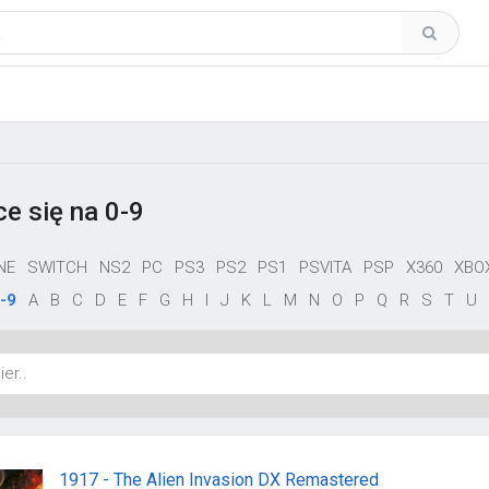
e się na 0-9
NE
SWITCH
NS2
PC
PS3
PS2
PS1
PSVITA
PSP
X360
XBO
-9
A
B
C
D
E
F
G
H
I
J
K
L
M
N
O
P
Q
R
S
T
U
1917 - The Alien Invasion DX Remastered