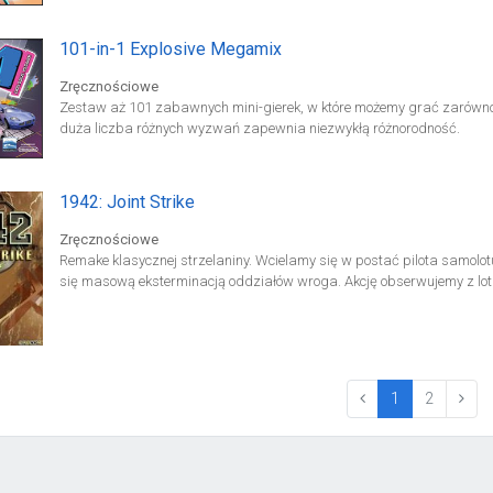
101-in-1 Explosive Megamix
Zręcznościowe
Zestaw aż 101 zabawnych mini-gierek, w które możemy grać zarówno 
duża liczba różnych wyzwań zapewnia niezwykłą różnorodność.
1942: Joint Strike
Zręcznościowe
Remake klasycznej strzelaniny. Wcielamy się w postać pilota samolotu
się masową eksterminacją oddziałów wroga. Akcję obserwujemy z lot
(current)
1
2