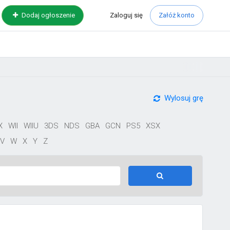
Zaloguj
się
Dodaj ogłoszenie
Załóż konto
Wylosuj grę
X
WII
WIIU
3DS
NDS
GBA
GCN
PS5
XSX
V
W
X
Y
Z