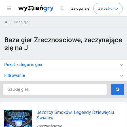
Menu
Zaloguj
się
Załóż konto
Baza gier
Baza gier Zrecznosciowe, zaczynające
się na J
Pokaż kategorie gier
Filtrowanie
Jeźdźcy Smoków: Legendy Dziewięciu
Światów
Zręcznościowe