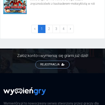
zręcznościówki z kaskaderem-motocyklistą w roli
głównej. Kontynuacja, poza jazdą na motocyklach
oferuje także inne formy zabawy: na nartach, skuterze
śnieżnym czy nawet plecak odrzutowy.
(current)
1
2
3
4
Załóż konto i wymieniaj się grami już dziś!
REJESTRACJA
WymieńGry.pl to nowoczesny serwis stworzony przez graczy dla