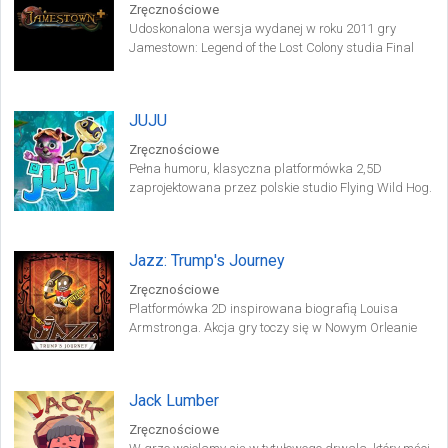
Zręcznościowe
Udoskonalona wersja wydanej w roku 2011 gry
Jamestown: Legend of the Lost Colony studia Final
Form Games. Fabuła gry opowiada o walce
Hiszpanów, Brytyjczyków oraz Marsjan o dominację
na skolonizowanej planecie Mars.
JUJU
Zręcznościowe
Pełna humoru, klasyczna platformówka 2,5D
zaprojektowana przez polskie studio Flying Wild Hog.
W grze JUJU ratujemy świat przed pradawnym złym
duchem, przywołanym z innego wymiaru przez parę
głównych bohaterów – tytułową pandę Juju oraz jej
Jazz: Trump's Journey
kolegę, jaszczurkę Peyo.
Zręcznościowe
Platformówka 2D inspirowana biografią Louisa
Armstronga. Akcja gry toczy się w Nowym Orleanie
lat 20. ubiegłego stulecia. Gracz poznaje historię
Trumpa i narodzin jazzu, jako nowego gatunku
muzyki. Gra wyprodukowana została przez
Jack Lumber
niezależne studio deweloperskie Egg Ball.
Zręcznościowe