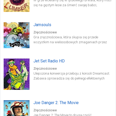
W grze wcielamy się w tytułowego drwala, który mści
się na gęstym lesie za śmierć swojej babci,
przygniecionej niegdyś przez drzewo. Rozgrywka jest
prosta, cała zabawa polega na rąbaniu pni przy
pomocy siekiery i specjalnych zdolności Jacka.
Jamsouls
Zręcznościowe
Gra zręcznościowa, która skupia się przede
wszystkim na wieloosobowych zmaganiach przez
Internet. Jamsouls charakteryzuje się bajkową
oprawą graficzną oraz zakręconymi arenami i
postaciami.
Jet Set Radio HD
Zręcznościowe
Ulepszona konwersja przeboju z konsoli Dreamcast.
Zabawa sprowadza się do pełnego efektownych
trików jeżdżenia rolkami po rozległych poziomach i
pokrywaniu różnorodnych obiektów własnym graffiti,
przy jednoczesnym unikaniu policjantów.
Joe Danger 2: The Movie
Zręcznościowe
Joe Danger 2: The Movie to druga część