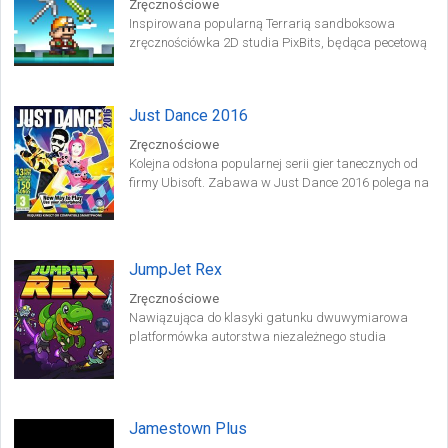
Zręcznościowe
Inspirowana popularną Terrarią sandboksowa
zręcznościówka 2D studia PixBits, będąca pecetową
konwersją wydanej wcześniej na urządzeniach
mobilnych gry Junk Jack X.
Just Dance 2016
Zręcznościowe
Kolejna odsłona popularnej serii gier tanecznych od
firmy Ubisoft. Zabawa w Just Dance 2016 polega na
tańczeniu w rytm najgorętszych przebojów muzyki
popularnej.
JumpJet Rex
Zręcznościowe
Nawiązująca do klasyki gatunku dwuwymiarowa
platformówka autorstwa niezależnego studia
TreeFortress Games z Kanady. W grze JumpJet Rex
wcielamy się w postać sympatycznego dinozaura,
który za pomocą najnowszych zdobyczy techniki
próbuje ocalić swój gatunek od zagłady.
Jamestown Plus