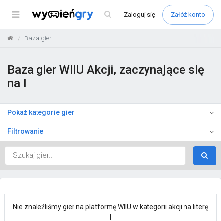
Menu
Zaloguj
się
Załóż konto
Baza gier
Baza gier WIIU Akcji, zaczynające się
na I
Pokaż kategorie gier
Filtrowanie
Nie znaleźliśmy gier na platformę WIIU w kategorii akcji na literę
I