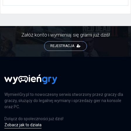
Załóż konto i wymieniaj się grami już dziś!
REJESTRACJA
WymieńGry.pl to nowoczesny serwis stworzony przez graczy dla
graczy, służący do legalnej wymiany i sprzedaży gier na konsole
oraz PC.
Dołącz do społeczności już dziś!
Zobacz jak to działa