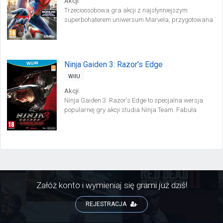
Akcji
Trzecioosobowa gra akcji z najsłynniejszym
superbohaterem uniwersum Marvela, przygotowana
na okoliczność premiery kinowego obrazu Marka
Webba The Amazing Spider-Man. Za powstanie
tytułu odpowiada studio Beenox, które w nieco innym
składzie osobowym stworzyło już m.in.
Ninja Gaiden 3: Razor's Edge
WIIU
Akcji
Ninja Gaiden 3: Razor's Edge to specjalna wersja
popularnej gry akcji studia Ninja Team. Fabuła
przedstawia zmagania wojownika ninja Ryu
Hayabusy z niebezpieczną korporacją. Rozgrywka
cechuje się dynamicznymi scenami pojedynków z
wykorzystaniem broni białej.
Załóż konto i wymieniaj się grami już dziś!
REJESTRACJA