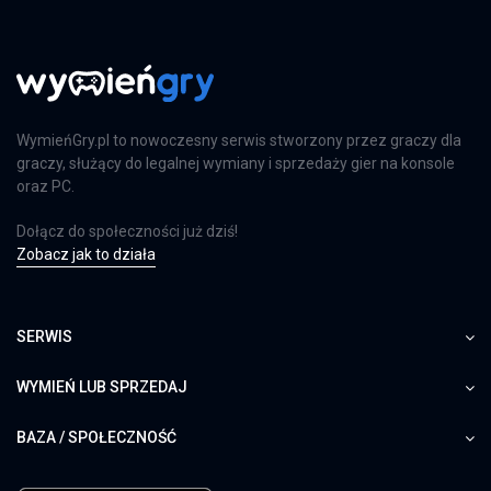
WymieńGry.pl to nowoczesny serwis stworzony przez graczy dla
graczy, służący do legalnej wymiany i sprzedaży gier na konsole
oraz PC.
Dołącz do społeczności już dziś!
Zobacz jak to działa
SERWIS
WYMIEŃ LUB SPRZEDAJ
BAZA / SPOŁECZNOŚĆ