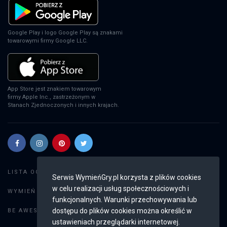
Google Play i logo Google Play są znakami
towarowymi firmy Google LLC.
App Store jest znakiem towarowym
firmy Apple Inc., zastrzeżonym w
Stanach Zjednoczonych i innych krajach.
Szukaj gier
LISTA OGŁOSZEŃ:
Serwis WymieńGry.pl korzysta z plików cookies
w celu realizacji usług społecznościowych i
Dodaj ogłoszenie
WYMIEŃ GRY:
funkcjonalnych. Warunki przechowywania lub
Weryfikacja konta
dostępu do plików cookies można określić w
BE AWESOME:
ustawieniach przeglądarki internetowej.