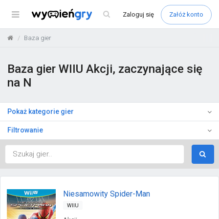
Menu
Zaloguj
się
Załóż konto
Baza gier
Baza gier WIIU Akcji, zaczynające się
na N
Pokaż kategorie gier
Filtrowanie
Niesamowity Spider-Man
WIIU