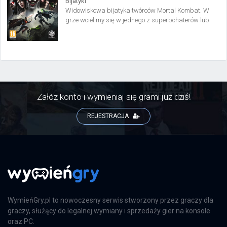
Bijatyki
Widowiskowa bijatyka twórców Mortal Kombat. W
grze wcielimy się w jednego z superbohaterów lub
superłotrów, pojawiających się w filmach i komiksach
z uniwersum DC. W czasie walki wszystkie postacie
wykorzystują swoje charakterystyczne moce i
umiejętności.
Załóż konto i wymieniaj się grami już dziś!
REJESTRACJA
WymieńGry.pl to nowoczesny serwis stworzony przez graczy dla
graczy, służący do legalnej wymiany i sprzedaży gier na konsole
oraz PC.