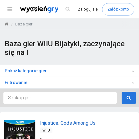
Menu
Zaloguj
się
Załóż konto
Baza gier
Baza gier WIIU Bijatyki, zaczynające
się na I
Pokaż kategorie gier
Filtrowanie
Injustice: Gods Among Us
WIIU