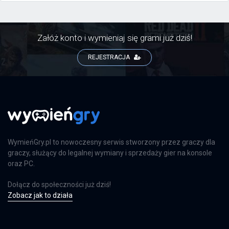
Załóż konto i wymieniaj się grami już dziś!
REJESTRACJA
WymieńGry.pl to nowoczesny serwis stworzony przez graczy dla
graczy, służący do legalnej wymiany i sprzedaży gier na konsole
oraz PC.
Dołącz do społeczności już dziś!
Zobacz jak to działa