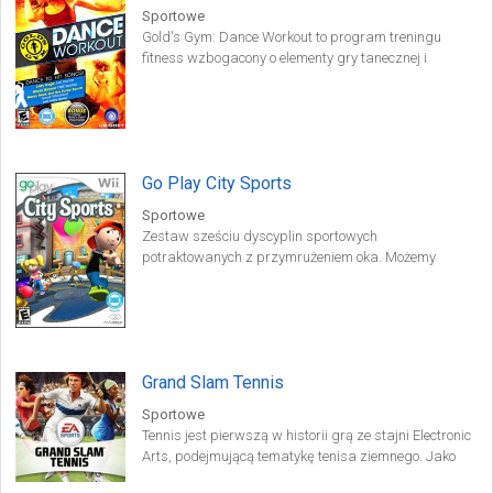
Zabawę rozpoczynamy od wyboru lub stworzenia
Sportowe
własnego podopiecznego. Podczas zwiedzania – czy
Gold's Gym: Dance Workout to program treningu
to pieszo, konno, na skuterze śnieżnym czy w wielu
fitness wzbogacony o elementy gry tanecznej i
innych środkach transportu - odkryjesz wiele
zręcznościowej. Produkcja jest efektem współpracy
przedmiotów kolekcjonerskich, wyzwań i innych okazji,
studiów Land Ho! i Rocket Company.
aby podnieść poziom i dostosować swoją postać do
własnych upodobań. Udekoruj własną willę, delektuj
się pysznym posiłkiem w jednym z foodtrucków i rób
zdjęcia dziesiątek uroczych zwierzątek ukrytych w
Go Play City Sports
każdym z ośrodków. Regularne wyzwania i prezenty,
takie jak specjalne kostiumy i różne rasy psów,
Sportowe
sprawią, że gracze będą chętnie wracali na kolejne
Zestaw sześciu dyscyplin sportowych
godziny przygód na wyspie Kawawii.
potraktowanych z przymrużeniem oka. Możemy
bawić się w pojedynkę lub z trzema innymi
graczami.
Grand Slam Tennis
Sportowe
Tennis jest pierwszą w historii grą ze stajni Electronic
Arts, podejmującą tematykę tenisa ziemnego. Jako
jedyny produkt na rynku posiada on oficjalną licencję