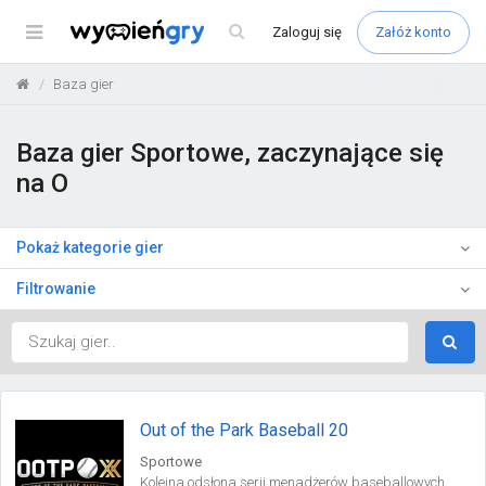
Menu
Zaloguj
się
Załóż konto
Baza gier
Baza gier Sportowe, zaczynające się
na O
Pokaż kategorie gier
Filtrowanie
Out of the Park Baseball 20
Sportowe
Kolejna odsłona serii menadżerów baseballowych