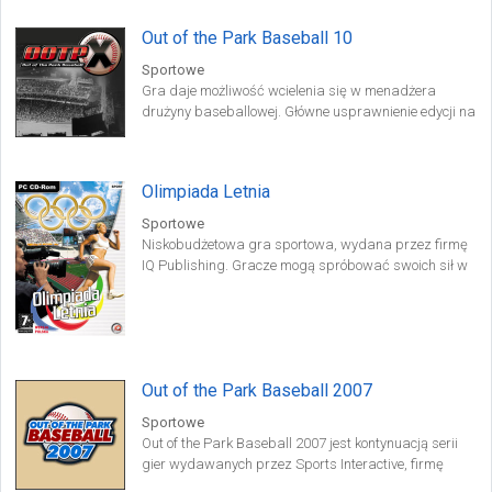
Out of the Park Baseball 10
Sportowe
Gra daje możliwość wcielenia się w menadżera
drużyny baseballowej. Główne usprawnienie edycji na
2009 rok dotyczy udoskonalonych algorytmów
sztucznej inteligencji.
Olimpiada Letnia
Sportowe
Niskobudżetowa gra sportowa, wydana przez firmę
IQ Publishing. Gracze mogą spróbować swoich sił w
kilku konkurencjach zaliczanych do programu letnich
igrzysk olimpijskich (m.in. bieg na 100 i 400 m, skok
wzwyż, pływanie oraz strzelectwo sportowe).
Out of the Park Baseball 2007
Sportowe
Out of the Park Baseball 2007 jest kontynuacją serii
gier wydawanych przez Sports Interactive, firmę
specjalizującą się we wszelkiej maści menadżerach