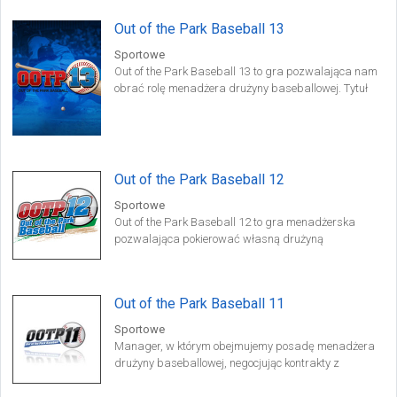
większość zawodników.
Out of the Park Baseball 13
Sportowe
Out of the Park Baseball 13 to gra pozwalająca nam
obrać rolę menadżera drużyny baseballowej. Tytuł
zawiera wszystkie ligi i składy amerykańskiej sceny
baseballowej począwszy od roku 1871. Oferuje nie
tylko rozgrywkę jednoosobową, ale także
rozbudowany tryb multiplayer.
Out of the Park Baseball 12
Sportowe
Out of the Park Baseball 12 to gra menadżerska
pozwalająca pokierować własną drużyną
baseballową. Gracz musi ustalać składy, planować
taktykę na mecze, rozbudowywać infrastrukturę
stadionu i dbać o finansową kondycję klubu.
Out of the Park Baseball 11
Sportowe
Manager, w którym obejmujemy posadę menadżera
drużyny baseballowej, negocjując kontrakty z
zawodnikami, planując ustawienia taktyczne i
sprawnie zarządzając finansami zespołu.