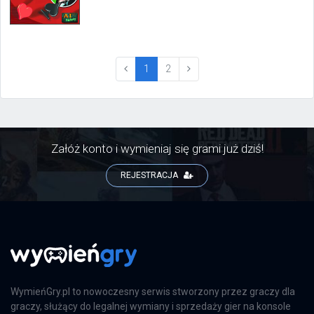
Factory, a wydana przez Mindscape.
(current)
1
2
Załóż konto i wymieniaj się grami już dziś!
REJESTRACJA
WymieńGry.pl to nowoczesny serwis stworzony przez graczy dla
graczy, służący do legalnej wymiany i sprzedaży gier na konsole