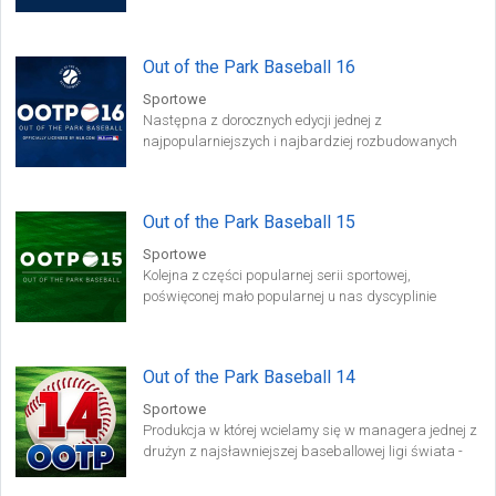
rozwijanych od 1999 roku przez firmę Out of the Park
Developments.
Out of the Park Baseball 16
Sportowe
Następna z dorocznych edycji jednej z
najpopularniejszych i najbardziej rozbudowanych
gier menadżerskich firmy OOTP Developments
poświęconych baseballowi.
Out of the Park Baseball 15
Sportowe
Kolejna z części popularnej serii sportowej,
poświęconej mało popularnej u nas dyscyplinie
sportowej, jaką jest baseball.
Out of the Park Baseball 14
Sportowe
Produkcja w której wcielamy się w managera jednej z
drużyn z najsławniejszej baseballowej ligi świata -
Major League Baseball. Tytuł posiada pełną licencję,
dzięki czemu znajdziemy w grze wszystkie drużyny i