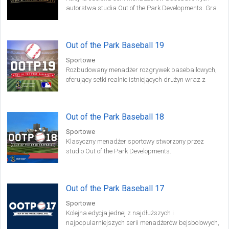
autorstwa studia Out of the Park Developments. Gra
oferuje mnóstwo prawdziwych lig oraz drużyn, wraz
z pełnymi listami zawodników, których skuteczność w
prawdziwym świecie znajduje odzwierciedlenie w
Out of the Park Baseball 19
statystykach w grze.
Sportowe
Rozbudowany menadżer rozgrywek baseballowych,
oferujący setki realnie istniejących drużyn wraz z
autentycznymi statystykami występujących w nich
zawodników.
Out of the Park Baseball 18
Sportowe
Klasyczny menadżer sportowy stworzony przez
studio Out of the Park Developments.
Out of the Park Baseball 17
Sportowe
Kolejna edycja jednej z najdłuższych i
najpopularniejszych serii menadżerów bejsbolowych,