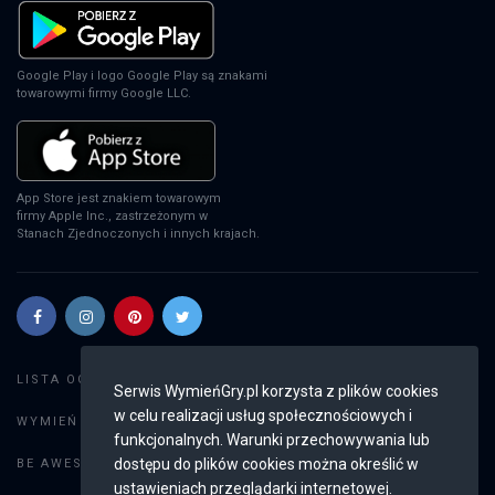
Google Play i logo Google Play są znakami
towarowymi firmy Google LLC.
App Store jest znakiem towarowym
firmy Apple Inc., zastrzeżonym w
Stanach Zjednoczonych i innych krajach.
Szukaj gier
LISTA OGŁOSZEŃ:
Serwis WymieńGry.pl korzysta z plików cookies
w celu realizacji usług społecznościowych i
Dodaj ogłoszenie
WYMIEŃ GRY:
funkcjonalnych. Warunki przechowywania lub
Weryfikacja konta
dostępu do plików cookies można określić w
BE AWESOME:
ustawieniach przeglądarki internetowej.