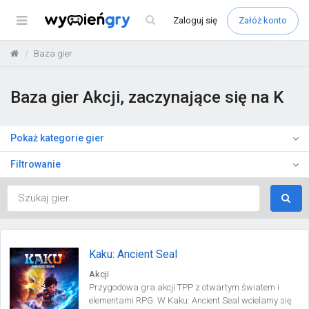
Menu
Zaloguj
się
Załóż konto
Baza gier
Baza gier Akcji, zaczynające się na K
Pokaż kategorie gier
Filtrowanie
Kaku: Ancient Seal
Akcji
Przygodowa gra akcji TPP z otwartym światem i
elementami RPG. W Kaku: Ancient Seal wcielamy się