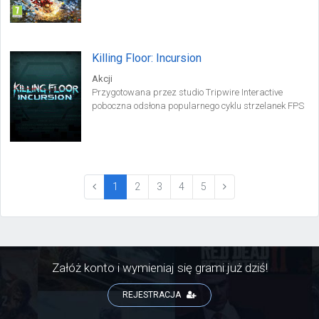
Interactive Entertainment.
Killing Floor: Incursion
Akcji
Przygotowana przez studio Tripwire Interactive
poboczna odsłona popularnego cyklu strzelanek FPS
Killing Floor, stworzona od podstaw z myślą o
zestawach rzeczywistości wirtualnej.
(current)
1
2
3
4
5
Załóż konto i wymieniaj się grami już dziś!
REJESTRACJA