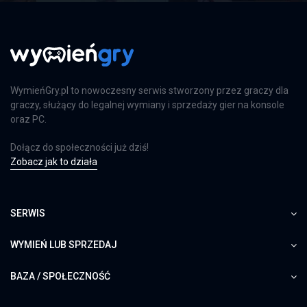
WymieńGry.pl to nowoczesny serwis stworzony przez graczy dla
graczy, służący do legalnej wymiany i sprzedaży gier na konsole
oraz PC.
Dołącz do społeczności już dziś!
Zobacz jak to działa
SERWIS
WYMIEŃ LUB SPRZEDAJ
BAZA / SPOŁECZNOŚĆ