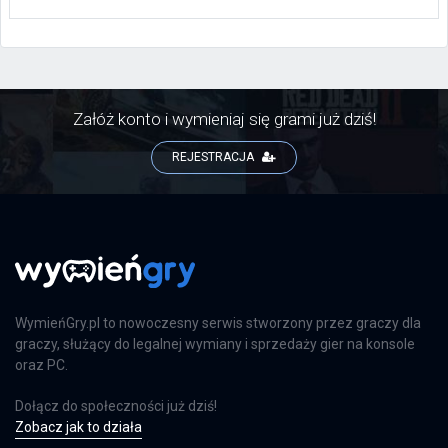
Załóż konto i wymieniaj się grami już dziś!
REJESTRACJA
WymieńGry.pl to nowoczesny serwis stworzony przez graczy dla
graczy, służący do legalnej wymiany i sprzedaży gier na konsole
oraz PC.
Dołącz do społeczności już dziś!
Zobacz jak to działa