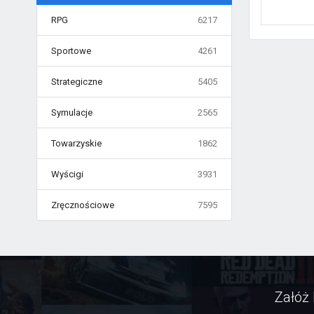
RPG
6217
Sportowe
4261
Strategiczne
5405
Symulacje
2565
Towarzyskie
1862
Wyścigi
3931
Zręcznościowe
7595
Załóż 