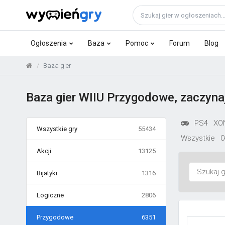
Ogłoszenia
Baza
Pomoc
Forum
Blog
Baza gier
Baza gier WIIU Przygodowe, zaczyna
PS4
XO
Wszystkie gry
55434
Wszystkie
0
Akcji
13125
Bijatyki
1316
Logiczne
2806
Przygodowe
6351