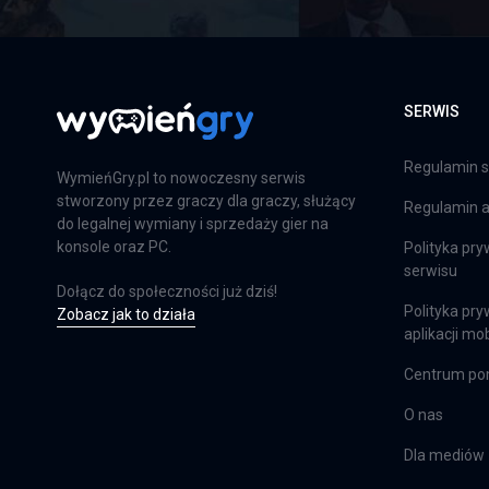
SERWIS
Regulamin s
WymieńGry.pl to nowoczesny serwis
stworzony przez graczy dla graczy, służący
Regulamin ap
do legalnej wymiany i sprzedaży gier na
konsole oraz PC.
Polityka pry
serwisu
Dołącz do społeczności już dziś!
Polityka pry
Zobacz jak to działa
aplikacji mob
Centrum p
O nas
Dla mediów