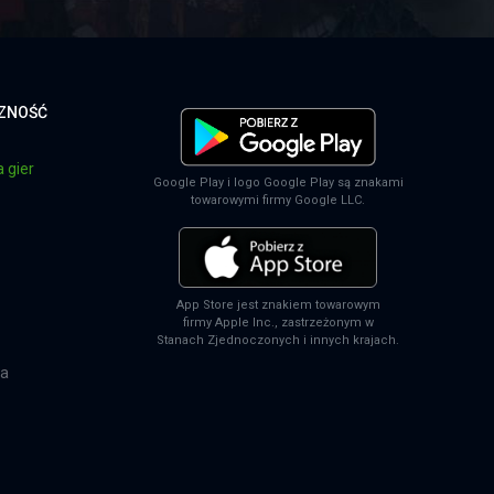
CZNOŚĆ
 gier
Google Play i logo Google Play są znakami
towarowymi firmy Google LLC.
App Store jest znakiem towarowym
firmy Apple Inc., zastrzeżonym w
Stanach Zjednoczonych i innych krajach.
na