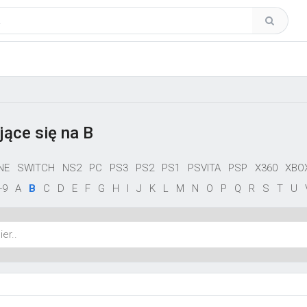
jące się na B
NE
SWITCH
NS2
PC
PS3
PS2
PS1
PSVITA
PSP
X360
XBO
-9
A
B
C
D
E
F
G
H
I
J
K
L
M
N
O
P
Q
R
S
T
U