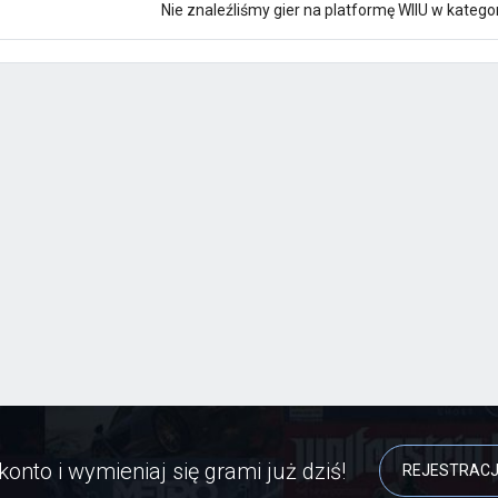
Nie znaleźliśmy gier na platformę WIIU w kategor
konto i wymieniaj się grami już dziś!
REJESTRAC