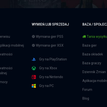
WYMIEŃ LUB SPRZEDAJ
BAZA / SPOŁE
erwisu
🔵 Wymiana gier PS5
Tania wysyłka
likacji mobilnej
🟢 Wymiana gier XSX
Baza gier
watności
Baza okładek
Gry na PlayStation
Baza graczy
watności
Gry na Xbox
Dziennik Zmian
ilnej
Gry na Nintendo
Aplikacja mobil
omocy
Gry na PC
Forum
Blog