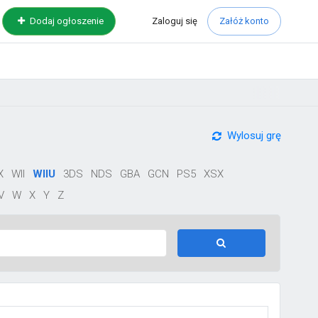
Zaloguj
się
Dodaj ogłoszenie
Załóż konto
Wylosuj grę
X
WII
WIIU
3DS
NDS
GBA
GCN
PS5
XSX
V
W
X
Y
Z