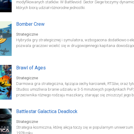
modyfikowanych statków. W Battlevoid: Sector Siege toczymy dynamic
których biorą udział różnorodne jednostki.
Bomber Crew
Strategiczne
Hybryda gry strategicznej i symulatora, wzbogacona dodatkowo o el
pozwala graczowi wcielić się w drugowojennego kapitana dowodzą
Brawl of Ages
Strategiczne
Darmowa gra strategiczna, łącząca cechy karcianek, RTSów, oraz t
Studios umożliwia branie udziału w 3-5 minutowych pojedynkach PvP,
przeciwnika różnego rodzaju maszkary, starając się zniszczyć jego 
Battlestar Galactica Deadlock
Strategiczne
Strategia kosmiczna, której akcja toczy się w popularnym uniwersum
1978 roku.