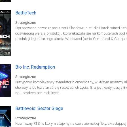
BattleTech
Strategiczne
Opracowana przez znane z serii Shadowrun studio Harebrained Sch
odświeżoną wersją produkcji, która ukazała się na komputerach pod ko
produkcji legendarnego studia Westwood (seria Command & Conquer
Bio Inc. Redemption
Strategiczne
Nietypowy, kompleksowy symulator biomedyczny, w którym możemy al
choroby, albo też starać się ratować ich życia. Gra jest kontynuacją B
na urządzeniach mobilnych.
Battlevoid: Sector Siege
Strategiczne
Kosmiczny RTS, w którym stajemy na czele ziemskiej floty, składającej