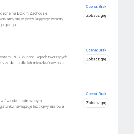
Ocena: Brak
adzona na Dzikim Zachodzie
Zobacz grę
 wcielamy się w poszukującego zemsty
ego gangu.
Ocena: Brak
ementami RPG. W produkcjach tworzących
Zobacz grę
emy zadania dla ich mieszkańców oraz
Ocena: Brak
ię w świecie inspirowanym
Zobacz grę
 gatunku nawiązuje też trójwymiarowa