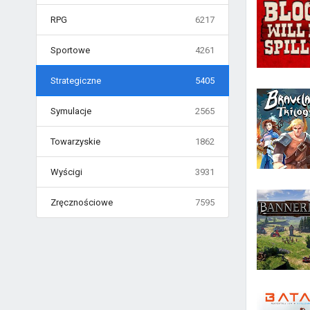
RPG
6217
Sportowe
4261
Strategiczne
5405
Symulacje
2565
Towarzyskie
1862
Wyścigi
3931
Zręcznościowe
7595