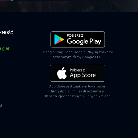
CZNOŚĆ
 gier
Google Play i logo Google Play są znakami
towarowymi firmy Google LLC.
App Store jest znakiem towarowym
firmy Apple Inc., zastrzeżonym w
Stanach Zjednoczonych i innych krajach.
na