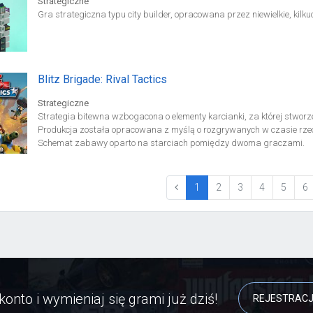
Strategiczne
Gra strategiczna typu city builder, opracowana przez niewielkie, kilku
Blitz Brigade: Rival Tactics
Strategiczne
Strategia bitewna wzbogacona o elementy karcianki, za której stworze
Produkcja została opracowana z myślą o rozgrywanych w czasie rze
Schemat zabawy oparto na starciach pomiędzy dwoma graczami.
(current)
1
2
3
4
5
6
konto i wymieniaj się grami już dziś!
REJESTRAC