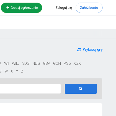
Zaloguj
się
Dodaj ogłoszenie
Załóż konto
Wylosuj grę
X
WII
WIIU
3DS
NDS
GBA
GCN
PS5
XSX
V
W
X
Y
Z