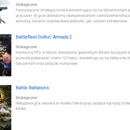
Strategiczne
Futurystyczna strategia turowa koncentrująca się na dynamicznych
graczami. W grze dowodzimy skomponowanymi samodzielnie kilkuoso
wchodzą zarówno standardowe jednostki, jak i unikalni bohaterowie.
Battlefleet Gothic: Armada 2
Strategiczne
Kosmiczny RTS, w którym dowodzimy gwiezdnymi flotami toczącymi 
pozwala pokierować siłami 12 frakcji i koncentruje się na taktycznej st
fabularnych oraz potyczki multiplayer.
Battle Battalions
Strategiczne
Nietypowa gra sieciowa w modelu free-to-play, będąca hybrydą strate
MOBA.