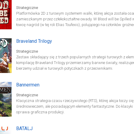
Strategiczne
Platformówka 2D z turowym systemem walki, której akcja została os
zamieszkanym przez człekokształtne owady. W Blood will be Spilled
łowcę nagród (w tej roli Elias Toufexis), polującego na członków groźn
Braveland Trilogy
Strategiczne
Zestaw składający się z trzech popularnych strategii turowych z el
kompilację Braveland Trilogy przemierzamy barwne światy, realizuj
bierzemy udział w turowych potyczkach z przeciwnikami.
Bannermen
Strategiczne
Klasyczna strategia czasu rzeczywistego (RTS), której akcja toczy s
średniowieczem, ale posiadającym elementy fantastyczne. Do klasyki
oprawa graficzna produkcji.
BATALJ