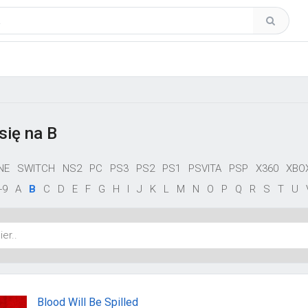
się na B
NE
SWITCH
NS2
PC
PS3
PS2
PS1
PSVITA
PSP
X360
XBO
-9
A
B
C
D
E
F
G
H
I
J
K
L
M
N
O
P
Q
R
S
T
U
Blood Will Be Spilled