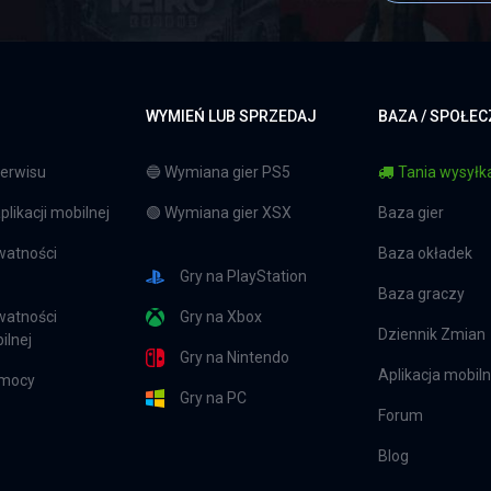
WYMIEŃ LUB SPRZEDAJ
BAZA / SPOŁE
erwisu
🔵 Wymiana gier PS5
Tania wysyłka
likacji mobilnej
🟢 Wymiana gier XSX
Baza gier
watności
Baza okładek
Gry na PlayStation
Baza graczy
watności
Gry na Xbox
Dziennik Zmian
ilnej
Gry na Nintendo
Aplikacja mobil
omocy
Gry na PC
Forum
Blog