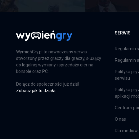
SERWIS
Regulamin s
WymieńGry.pl to nowoczesny serwis
stworzony przez graczy dla graczy, służący
Regulamin ap
do legalnej wymiany i sprzedaży gier na
konsole oraz PC.
Polityka pry
serwisu
Dołącz do społeczności już dziś!
Polityka pry
Zobacz jak to działa
aplikacji mob
Centrum p
O nas
Dla mediów