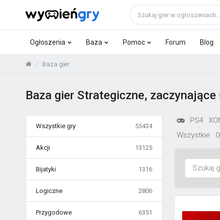
Ogłoszenia
Baza
Pomoc
Forum
Blog
Baza gier
Baza gier Strategiczne, zaczynające 
PS4
XO
Wszystkie gry
55434
Wszystkie
0
Akcji
13125
Bijatyki
1316
Logiczne
2806
Przygodowe
6351