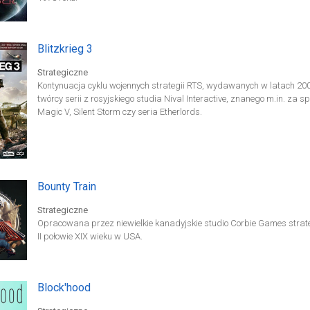
Blitzkrieg 3
Strategiczne
Kontynuacja cyklu wojennych strategii RTS, wydawanych w latach 20
twórcy serii z rosyjskiego studia Nival Interactive, znanego m.in. za s
Magic V, Silent Storm czy seria Etherlords.
Bounty Train
Strategiczne
Opracowana przez niewielkie kanadyjskie studio Corbie Games strateg
II połowie XIX wieku w USA.
Block'hood