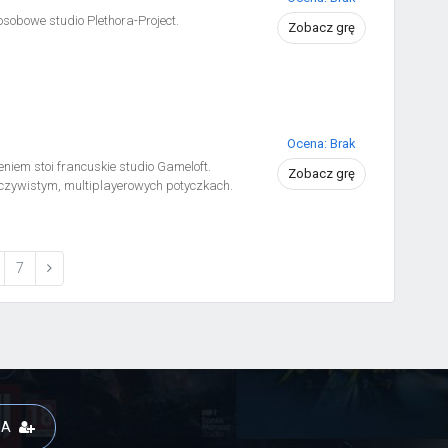
osobowe studio Plethora-Project.
Zobacz grę
Ocena: Brak
niem stoi francuskie studio Gameloft.
Zobacz grę
czywistym, multiplayerowych potyczkach.
7
JA