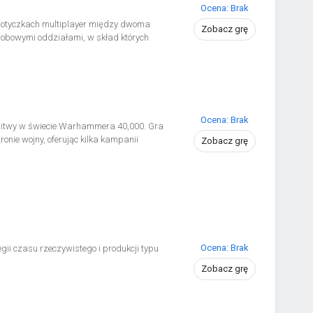
Ocena: Brak
 potyczkach multiplayer między dwoma
Zobacz grę
bowymi oddziałami, w skład których
Ocena: Brak
bitwy w świecie Warhammera 40,000. Gra
ronie wojny, oferując kilka kampanii
Zobacz grę
Ocena: Brak
gii czasu rzeczywistego i produkcji typu
Zobacz grę