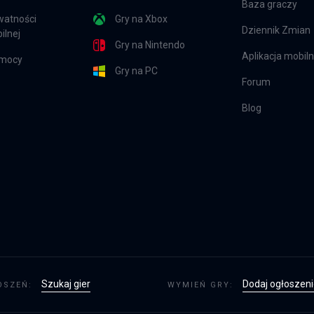
Baza graczy
watności
Gry na Xbox
Dziennik Zmian
ilnej
Gry na Nintendo
Aplikacja mobil
omocy
Gry na PC
Forum
Blog
Szukaj gier
Dodaj ogłoszen
OSZEŃ:
WYMIEŃ GRY: