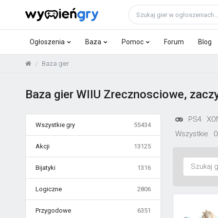
Ogłoszenia
Baza
Pomoc
Forum
Blog
Baza gier
Baza gier WIIU Zrecznosciowe, zaczy
PS4
XO
Wszystkie gry
55434
Wszystkie
0
Akcji
13125
Bijatyki
1316
Logiczne
2806
Przygodowe
6351