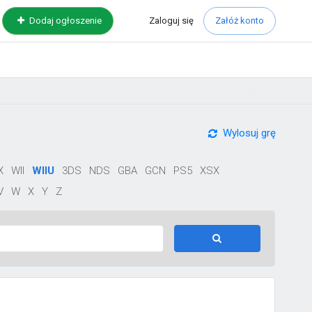
Zaloguj
się
Dodaj ogłoszenie
Załóż konto
Wylosuj grę
X
WII
WIIU
3DS
NDS
GBA
GCN
PS5
XSX
V
W
X
Y
Z