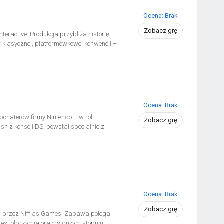
Ocena: Brak
Zobacz grę
eractive. Produkcja przybliża historię
w klasycznej, platformówkowej konwencji –
Ocena: Brak
haterów firmy Nintendo – w roli
Zobacz grę
h z konsoli DS, powstał specjalnie z
Ocena: Brak
Zobacz grę
 przez Nifflas Games. Zabawa polega
 jest olbrzymia oraz w dużym stopniu