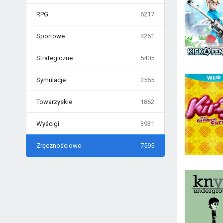
RPG
6217
Sportowe
4261
Strategiczne
5405
Symulacje
2565
Towarzyskie
1862
Wyścigi
3931
Zręcznościowe
7595