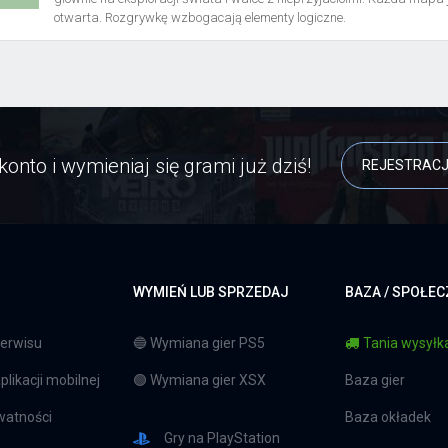
otwarta. Rozgrywkę wzbogacają elementy logiczne.
konto i wymieniaj się grami już dziś!
REJESTRAC
WYMIEŃ LUB SPRZEDAJ
BAZA / SPOŁE
erwisu
🔵 Wymiana gier PS5
Tania wysyłka
likacji mobilnej
🟢 Wymiana gier XSX
Baza gier
watności
Baza okładek
Gry na PlayStation