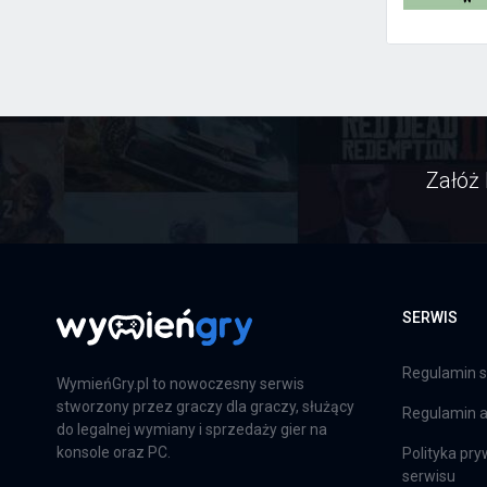
Załóż 
SERWIS
Regulamin s
WymieńGry.pl to nowoczesny serwis
stworzony przez graczy dla graczy, służący
Regulamin ap
do legalnej wymiany i sprzedaży gier na
konsole oraz PC.
Polityka pry
serwisu