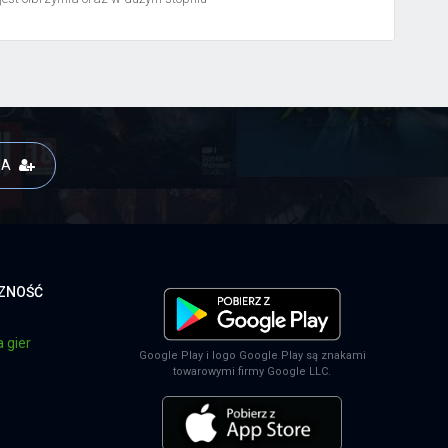
JA
CZNOŚĆ
 gier
Google Play i logo Google Play są znakami
towarowymi firmy Google LLC.