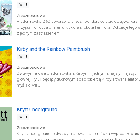
WIIU
Zręcznościowe
Platformówka 2,5D stworzona przez holenderskie studio Jaywalkers Int
przyjaźni chłopca o imieniu Kick oraz robota Fennicka. Dokonuje tego 
z jednym zastrzeżeniem.
Kirby and the Rainbow Paintbrush
WIIU
Zręcznościowe
Dwuwymiarowa platformówka z Kirbym – jednym z najsłynniejszych bo
głównej. Tytuł, będący duchowym spadkobiercą Kirby: Power Paintbrus
myślą o Wii U.
Knytt Underground
WIIU
Zręcznościowe
Knytt Underground to dwuwymiarowa platformówka wyprodukowana
głównie na eksploracji świata i walce z nieprzyjaciółmi. Każda mapa