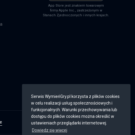
App Store jest znakiem towarowym
firmy Apple Inc., zastrzeżonym w
Stanach Zjednoczonych i innych krajach.
na
Serwis WymieńGry.pl korzysta z plików cookies
w celu realizacji usług społecznościowych i
funkcjonalnych. Warunki przechowywania lub
dostępu do plików cookies można określić w
ie
Weryfikacja konta
ustawieniach przeglądarki internetowej.
BE AWESOME:
Dowiedz się więcej