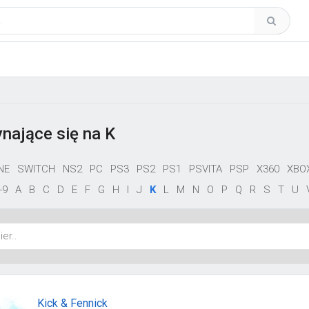
nające się na K
NE
SWITCH
NS2
PC
PS3
PS2
PS1
PSVITA
PSP
X360
XBO
-9
A
B
C
D
E
F
G
H
I
J
K
L
M
N
O
P
Q
R
S
T
U
Kick & Fennick