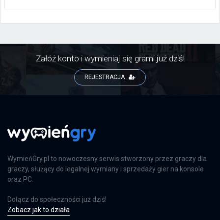
Załóż konto i wymieniaj się grami już dziś!
REJESTRACJA
WymieńGry.pl to nowoczesny serwis stworzony przez graczy dla
graczy, służący do legalnej wymiany i sprzedaży gier na konsole
oraz PC.
Dołącz do społeczności już dziś!
Zobacz jak to działa