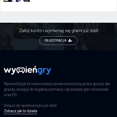
Załóż konto i wymieniaj się grami już dziś!
REJESTRACJA
WymieńGry.pl to nowoczesny serwis stworzony przez graczy dla
graczy, służący do legalnej wymiany i sprzedaży gier na konsole
oraz PC.
Dołącz do społeczności już dziś!
Zobacz jak to działa