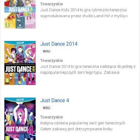
Towarzyskie
Just Dance Kids 2014 to gra rytmiczno-taneczna
wyprodukowana przez studio Land Ho! z myślą o
najmłodszych odbiorcach. Gracze mają okazję
wykonać układy choreograficzne do 30 popularnych
utworów muzyki pop i rock'n'roll.
Just Dance 2014
WIIU
Towarzyskie
Just Dance 2014 to gra taneczna należąca do jednej z
najpopularniejszych serii tego typu. Zabawa
tradycyjnie polega na dotrzymywaniu kroku
wyświetlanym na ekranie tancerzom, a nasze
poczynania rejestrowane są za pomocą kontrolera
ruchu Move.
Just Dance 4
WIIU
Towarzyskie
Kolejna odsłona popularnej serii gier tanecznych.
Celem zabawy jest dotrzymywanie kroku
wyświetlanym na ekranie sylwetkom tancerzy.