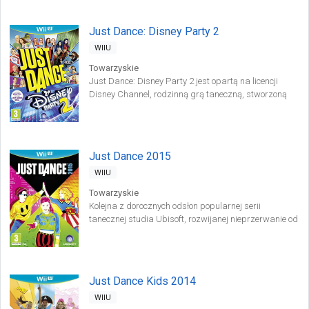
świata.
Just Dance: Disney Party 2
WIIU
Towarzyskie
Just Dance: Disney Party 2 jest opartą na licencji
Disney Channel, rodzinną grą taneczną, stworzoną
przez studio NOW Production i wydaną przez Ubisoft.
Produkcja ta jest przeznaczona dla systemów Xbox
360, Xbox One oraz WiiU.
Just Dance 2015
WIIU
Towarzyskie
Kolejna z dorocznych odsłon popularnej serii
tanecznej studia Ubisoft, rozwijanej nieprzerwanie od
2009 roku.
Just Dance Kids 2014
WIIU