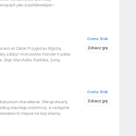
miesiącach jako współdeweloper i
óżnych dziedzin związanych z
liwie jak najbardziej realistycznie
lizacji na torze. Oznacza to, że
owiązują reguły takie jak w
czy ścinaniu zakrętów).
Ocena: Brak
Zobacz grę
torach od Zatoki Przygód po Mglistą
li, aby zdobyć mistrzostwo monster trucków.
a, Skye, Marshalla, Rubble’a, Zumy,
opsocić z Boomerem i Frankiem albo
ma wyjątkowe zdolności, np.
li. Opanuj driftowanie,
 lub rzuć wyzwanie znajomym w grze
ciół i chwytaj kierownicę w łapki!
Ocena: Brak
Zobacz grę
boksowym charakterze. Oferuje otwarty
według własnego widzimisię, a następnie
reation to miejsce na twój własny,
tworzyć, kształtować i niszczyć.
Burnout i Need for Speed, Wreckreation
nów zarówno jazdy, jak i wyścigów. To