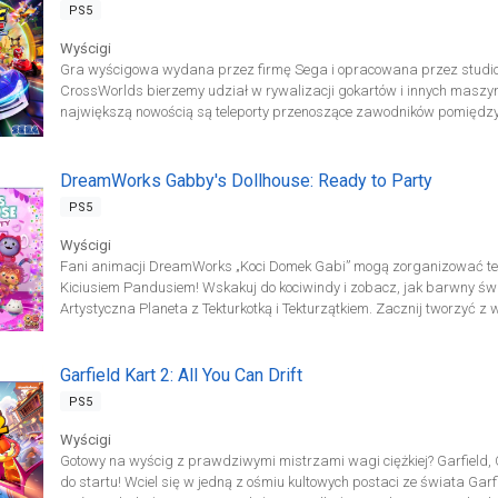
kompletny świat według twojego własnego projektu lub stworzony wsp
PS5
Wyścigi
Gra wyścigowa wydana przez firmę Sega i opracowana przez studio 
CrossWorlds bierzemy udział w rywalizacji gokartów i innych maszyn 
największą nowością są teleporty przenoszące zawodników pomiędz
wyścigowych spod szyldu Sonic największą nowością są teleporty 
wymiarami. Za ich sprawą postacie walczące o miejsce na mecie trafi
siebie lokacji, na przykład z futurystycznej trasy przenosząc się do k
DreamWorks Gabby's Dollhouse: Ready to Party
PS5
Wyścigi
Fani animacji DreamWorks „Koci Domek Gabi” mogą zorganizować tera
Kiciusiem Pandusiem! Wskakuj do kociwindy i zobacz, jak barwny św
Artystyczna Planeta z Tekturkotką i Tekturzątkiem. Zacznij tworzyć z 
w domu. A potem sprawdź, co czeka na ciebie w Ogonogródku z Wróżk
dobrze? DJ Kocimiętka myśli, że tak. Ruszaj do pokoju muzycznego i 
Garfield Kart 2: All You Can Drift
PS5
Wyścigi
Gotowy na wyścig z prawdziwymi mistrzami wagi ciężkiej? Garfield, Od
do startu! Wciel się w jedną z ośmiu kultowych postaci ze świata Garf