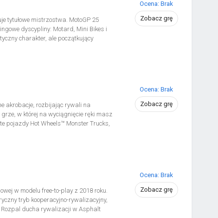
Ocena: Brak
Zobacz grę
je tytułowe mistrzostwa. MotoGP 25
ingowe dyscypliny: Motard, Mini Bikes i
yczny charakter, ale początkujący
ostu wybierając nową opcję Arcade
wanych użytkowników). Gra odtwarza
zespoły, zawodnicy i tory wyścigowe.
ęgrzech i Brno w Czechach (drugi z
ie).
Ocena: Brak
Zobacz grę
akrobacje, rozbijając rywali na
ze, w której na wyciągnięcie ręki masz
ste pojazdy Hot Wheels™ Monster Trucks,
bacji. Pasjonująca rozgrywka arkadowa z
ne by Night! Wyzwania w grze
uzyska najwyższy wynik na arenie! 20
rucks, z których każdy ma dodatkowe
y dla jednego gracza: Career, Stunt,
Ocena: Brak
Zobacz grę
wej w modelu free-to-play z 2018 roku.
czny tryb kooperacyjno-rywalizacyjny,
 Rozpal ducha rywalizacji w Asphalt