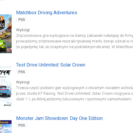
Legends UNITE i poczuj wspólne bicie serca na drodze! Połącz siły z
zręcznościowe wyścigi. Wykonuj niesamowite popisy kaskaderskie i 
hipersamochodach świata! Asphalt Legends Unite [Supercharged Edi
Matchbox Driving Adventures
800-4 na 3 gwiazdki W Motors Lykan HyperSport, Chevrolet Corvette Z
PS5
Porsche Taycan Turbo S, 5 000 żetonów, 5 000 000 kredytów.
Wyścigi
Zręcznościowa gra wyścigowa na licencji zabawek należącej do firm
prowadzimy zróżnicowane resoraki tytułowej marki, biorąc udział w
(w pojedynkę lub ze znajomymi na podzielonym ekranie). W Matchbox
zróżnicowanych zadań, prowadząc kilkanaście resoraków, wśród któ
i dostawcze czy wóz strażacki. Zależnie od wybranego pojazdu, czeka
gaszenie pożarów, rozwożenie paczek czy ściganie uciekinierów (za
Test Drive Unlimited: Solar Crown
czas przez punkty kontrolne).
PS5
Wyścigi
Trzecia część podserii gier wyścigowych z otwartym światem wchodzą
przez studio KT Racing. Test Drive Unlimited: Solar Crown rozgryw
skali 1:1, po której jeździmy luksusowymi i sportowymi samochodami
osadzona na wyspie Hongkong. Obszar ten odtworzono w grze w skali 
prędkością 140 km/h, gracz przebędzie 140 km dokładnie po godzinie 
eksplorację terenów miejskich, ale też wypuszczanie się poza ich obr
Monster Jam Showdown: Day One Edition
czy plaży.
PS5