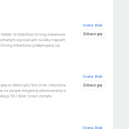
 innymi graczami i rozgrywaj dynamiczne
śmigaj po zwycięstwo w najlepszych
tion] zawiera: Lamborghini Countach LPI
R1, McLaren 765LT, Ferrari 296 GTB,
Ocena: Brak
Zobacz grę
y Mattel. W Matchbox Driving Adventures
 rozmaitych wyzwaniach na kilku mapach
 Driving Adventures podejmujemy się
rych występują m.in. samochody terenowe
ją na nas odmienne misje, takie jak
zwyczaj wyobrażone jako przejazd na
Ocena: Brak
cej w skład cyklu Test Drive, stworzona
Zobacz grę
a się na wyspie Hongkong odwzorowanej w
. Akcja TDU Solar Crown została
1:1, co oznacza, że jadąc np. z
rozgrywki. Gra umożliwia nie tylko
ęb i jazdę np. po obszarach górzystych
Ocena: Brak