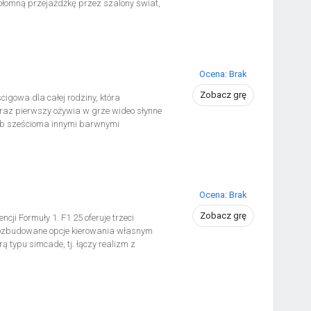
kołomną przejażdżkę przez szalony świat,
y detektyw: Garfield pędzi przez
ólem! Korzystaj ze skrótów i przedmiotów
 chwile ze znajomymi w lokalnym i
Ocena: Brak
Zobacz grę
gowa dla całej rodziny, która
raz pierwszy ożywia w grze wideo słynne
ub sześcioma innymi barwnymi
osą graczy do różnych, dobrze znanych
yścigach na punkty, jeździe na czas lub
Ocena: Brak
Zobacz grę
ji Formuły 1. F1 25 oferuje trzeci
 rozbudowane opcje kierowania własnym
rą typu simcade, tj. łączy realizm z
na odzwierciedla sezon 2025 mistrzostw,
egoriach F1 i F2.