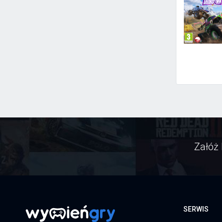
Załóż 
SERWIS