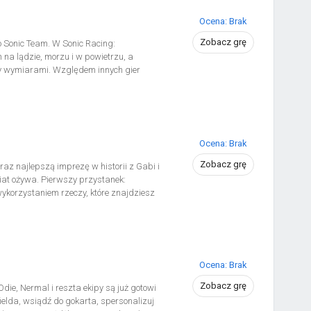
ólnie ze znajomymi w sieci.
Ocena: Brak
Zobacz grę
Sonic Team. W Sonic Racing:
na lądzie, morzu i w powietrzu, a
y wymiarami. Względem innych gier
przenoszące zawodników pomiędzy
ają do diametralnie różniących się od
rainy dinozaurów.
Ocena: Brak
Zobacz grę
z najlepszą imprezę w historii z Gabi i
iat ożywa. Pierwszy przystanek:
wykorzystaniem rzeczy, które znajdziesz
otką. Czy lot przez kosmos brzmi
odleć na Miauturna.
Ocena: Brak
Zobacz grę
ie, Nermal i reszta ekipy są już gotowi
ielda, wsiądź do gokarta, spersonalizuj