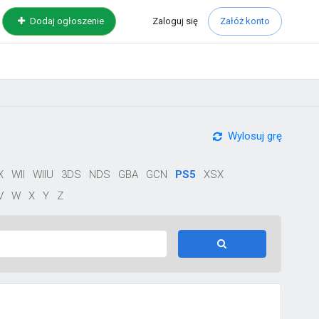
Zaloguj
się
Dodaj ogłoszenie
Załóż konto
Wylosuj grę
X
WII
WIIU
3DS
NDS
GBA
GCN
PS5
XSX
V
W
X
Y
Z