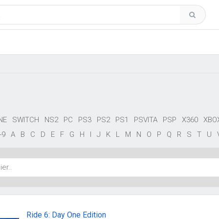
NE
SWITCH
NS2
PC
PS3
PS2
PS1
PSVITA
PSP
X360
XBO
-9
A
B
C
D
E
F
G
H
I
J
K
L
M
N
O
P
Q
R
S
T
U
Ride 6: Day One Edition