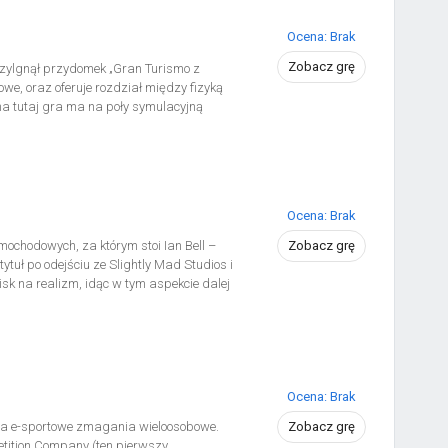
Ocena: Brak
Zobacz grę
przylgnął przydomek „Gran Turismo z
e, oraz oferuje rozdział między fizyką
na tutaj gra ma na poły symulacyjną
zaoferowano dwa mocno różniące się od
 na odmiennych poziomach
ę jazdy. RIDE 6 na premierę oferowało
atnich poza dostępnymi wcześniej
maxi enduro (szosowo-terenowe) i
Ocena: Brak
mochodowych, za którym stoi Ian Bell –
Zobacz grę
ytuł po odejściu ze Slightly Mad Studios i
isk na realizm, idąc w tym aspekcie dalej
czne doświadczenie ścigania się
Bathurst, Monza, Nurburgring, Spa-
mniej doświadczonych graczy.
 samochodów wyścigowych, podzielonych
t 70. Na szczególne wyróżnienie zasługują
Ocena: Brak
r Storm, Aston Martin DBR9 czy Gillet
 na e-sportowe zmagania wieloosobowe.
Zobacz grę
etition Company (ten pierwszy