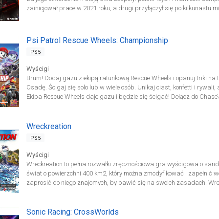
zainicjował prace w 2021 roku, a drugi przyłączył się po kilkunastu 
wydawca). W produkcji pomagało także szerokie grono ekspertów z r
simracingiem i sportami motorowymi. Twórcy Rennsport starali się moż
oddać specyfikę jazdy samochodem wyścigowym i uczestnictwa w rywa
Psi Patrol Rescue Wheels: Championship
zapanowanie nad maszyną wymaga umiejętności, a w zmaganiach ob
PS5
rzeczywistości (nie ma więc mowy np. o bezkarnym spychaniu rywali 
Wyścigi
Brum! Dodaj gazu z ekipą ratunkową Rescue Wheels i opanuj triki na 
Osadę. Ścigaj się solo lub w wiele osób. Unikaj ciast, konfetti i rywa
Ekipa Rescue Wheels daje gazu i będzie się ścigać! Dołącz do Chase’
Rocky’ego i Roxi w wyścigach w Zatoce Przygód i nie tylko. Możesz p
burmistrzem Humdingerem. Wybierz swoją psią wyścigówkę – każda 
wystrzeliwanie piłeczek tenisowych lub powodowanie poślizgów u rywa
Wreckreation
turbodoładowanie i triki, aby zawładnąć drogami. Graj w pojedynkę
PS5
wieloosobowej – mistrzem może zostać każdy! Zbierz pieskowych przyja
Wyścigi
Wreckreation to pełna rozwałki zręcznościowa gra wyścigowa o sand
świat o powierzchni 400 km2, który można zmodyfikować i zapełnić 
zaprosić do niego znajomych, by bawić się na swoich zasadach. Wreck
osobisty MixWorld, 400-kilometrowe królestwo wyścigów, które możesz 
Przygotowany przez Three Fields Entertainment, twórców gier z serii 
został zaprojektowany jako najlepszy otwarty świat który zadowoli fa
Sonic Racing: CrossWorlds