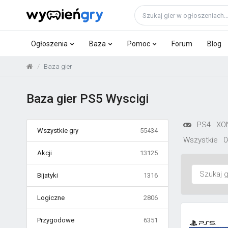
Ogłoszenia
Baza
Pomoc
Forum
Blog
Baza gier
Baza gier PS5 Wyscigi
PS4
XO
Wszystkie gry
55434
Wszystkie
0
Akcji
13125
Bijatyki
1316
Logiczne
2806
Przygodowe
6351