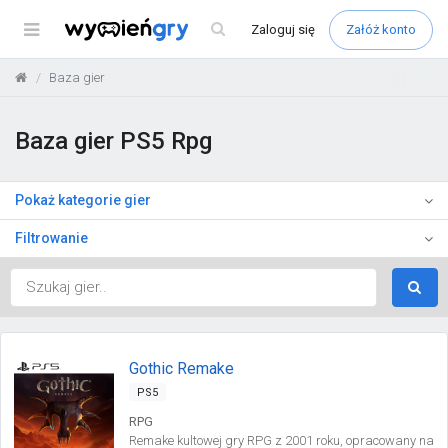
Menu
Zaloguj
się
Załóż konto
Baza gier
Baza gier PS5 Rpg
Pokaż kategorie gier
Filtrowanie
Gothic Remake
PS5
RPG
Remake kultowej gry RPG z 2001 roku, opracowany na