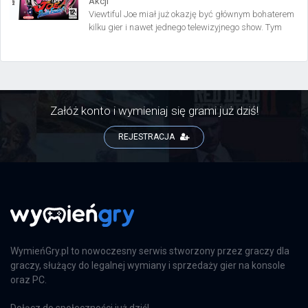
Akcji
Viewtiful Joe miał już okazję być głównym bohaterem
kilku gier i nawet jednego telewizyjnego show. Tym
razem zawitał na konsolę NDS w grze Viewtiful Joe:
Double Trouble.
Załóż konto i wymieniaj się grami już dziś!
REJESTRACJA
WymieńGry.pl to nowoczesny serwis stworzony przez graczy dla
graczy, służący do legalnej wymiany i sprzedaży gier na konsole
oraz PC.
Dołącz do społeczności już dziś!