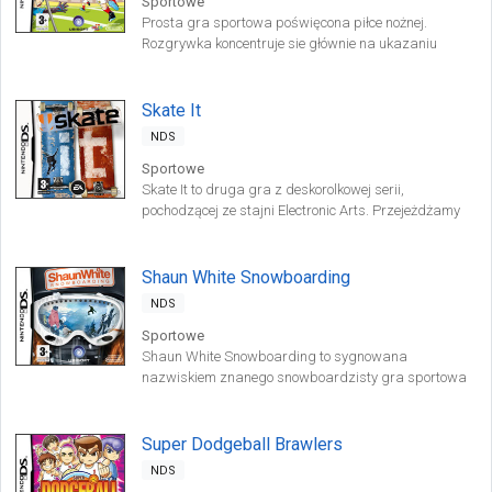
Sportowe
Prosta gra sportowa poświęcona piłce nożnej.
Rozgrywka koncentruje sie głównie na ukazaniu
treningu jednego z trzech młodych zawodników.
Skate It
NDS
Sportowe
Skate It to druga gra z deskorolkowej serii,
pochodzącej ze stajni Electronic Arts. Przejeżdżamy
przez najciekawsze zakątki wirtualnego miasta San
Vanelona, wykonując efektowne triki z wykorzystaniem
znanego przez miłośników tej serii systemu FlickIt.
Shaun White Snowboarding
NDS
Sportowe
Shaun White Snowboarding to sygnowana
nazwiskiem znanego snowboardzisty gra sportowa
przygotowana przez zespół deweloperski studia
Ubisoft Montreal. Gracze mają okazję sprawdzić
swoje umiejętności szusowania na desce w górach
Super Dodgeball Brawlers
Alaski i Japonii, a także na stokach Park City.
NDS