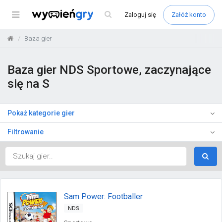
Menu
Zaloguj
się
Załóż konto
Baza gier
Baza gier NDS Sportowe, zaczynające
się na S
Pokaż kategorie gier
Filtrowanie
Sam Power: Footballer
NDS