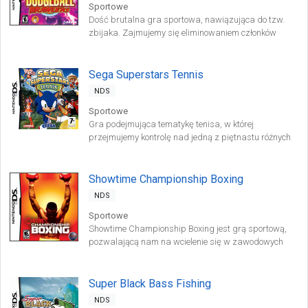
Sportowe
Dość brutalna gra sportowa, nawiązująca do tzw.
zbijaka. Zajmujemy się eliminowaniem członków
przeciwnej drużyny, wykorzystując do tego celu
głównie piłki.
Sega Superstars Tennis
NDS
Sportowe
Gra podejmująca tematykę tenisa, w której
przejmujemy kontrolę nad jedną z piętnastu różnych
postaci. Są to bohaterowie najpopularniejszych gier
tego koncernu, między innymi Sonic, Ulala czy Amigo.
Showtime Championship Boxing
NDS
Sportowe
Showtime Championship Boxing jest grą sportową,
pozwalającą nam na wcielenie się w zawodowych
bokserów. Developerzy postanowili urządzić zabawę
w stylu zręcznościowym, aby radość z niej mogło
czerpać jak najszersze grono osób.
Super Black Bass Fishing
NDS