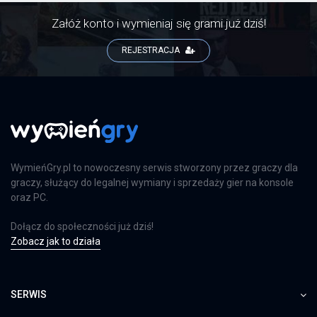
Załóż konto i wymieniaj się grami już dziś!
REJESTRACJA
WymieńGry.pl to nowoczesny serwis stworzony przez graczy dla
graczy, służący do legalnej wymiany i sprzedaży gier na konsole
oraz PC.
Dołącz do społeczności już dziś!
Zobacz jak to działa
SERWIS