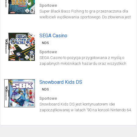
Sportowe
Super Black Bass Fishing to gra przeznaczona dla
wielbicieli wędkowania sportowego. Do złowienia jest
ponad pięćset gatunków ryb, żyjących w akwenach
na całym świecie. Do każdego rodzaju łowiska
podchodzimy indywidualnie, biorąc poprawkę na
SEGA Casino
zwyczaje żerujących tam ryb.
NDS
Sportowe
SEGA Casino to pozycja przygotowana z myślą o
zapalonych miłośnikach hazardu oraz wszystkich
tych, którzy chcą rzucić wyzwanie swojemu losowi w
wirtualnym, a zatem bezpiecznym i bezstresowym
„przepuszczaniu” pieniędzy.
Snowboard Kids DS
NDS
Sportowe
Snowboard Kids DS jest kontynuatorem idei
zapoczątkowanej w latach ’90 na konsoli Nintendo 64.
W grze wcielamy się w tytułowe dzieci, uwielbiające
śmigać po zaśnieżonych stokach na swych idealnie
wyprofilowanych deskach. Producentem jest Atlus,
wydawcą firma Rising Star.