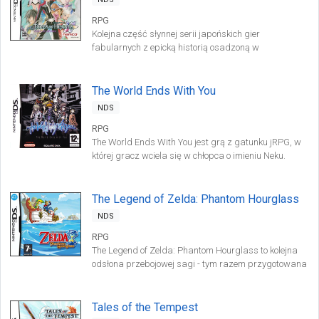
RPG
Kolejna część słynnej serii japońskich gier
fabularnych z epicką historią osadzoną w
fantastycznym świecie, pełnym bohaterów i magii etc.
Tym razem mieszkańcy świata gry walczą ze
straszną chorobą, która niszczy ich serca.
The World Ends With You
NDS
RPG
The World Ends With You jest grą z gatunku jRPG, w
której gracz wciela się w chłopca o imieniu Neku.
Miejscem akcji jest stolica Japonii, czyli współczesne
Tokio, na ulicach którego toczy się codzienne życie jego
mieszkańców.
The Legend of Zelda: Phantom Hourglass
NDS
RPG
The Legend of Zelda: Phantom Hourglass to kolejna
odsłona przebojowej sagi - tym razem przygotowana
wyłącznie z myślą o konsoli Nintendo DS.
Tales of the Tempest