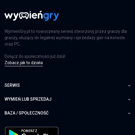
WymieńGry.pl to nowoczesny serwis stworzony przez graczy dla
graczy, służący do legalnej wymiany i sprzedaży gier na konsole
oraz PC.
Dołącz do społeczności już dziś!
Zobacz jak to działa
SERWIS
WYMIEŃ LUB SPRZEDAJ
BAZA / SPOŁECZNOŚĆ