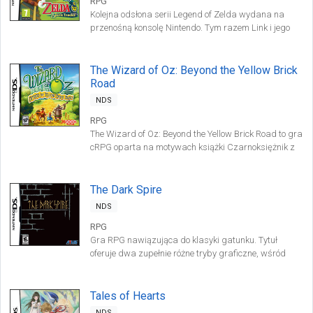
RPG
Kolejna odsłona serii Legend of Zelda wydana na
przenośną konsolę Nintendo. Tym razem Link i jego
przyjaciel Phantom otrzymują do dyspozycji
lokomotywę parową, którą mogą podróżować po
świecie.
The Wizard of Oz: Beyond the Yellow Brick
Road
NDS
RPG
The Wizard of Oz: Beyond the Yellow Brick Road to gra
cRPG oparta na motywach książki Czarnoksiężnik z
Krainy Oz". Tytuł przygotowany został przez studio
deweloperskie Media.Vision."
The Dark Spire
NDS
RPG
Gra RPG nawiązująca do klasyki gatunku. Tytuł
oferuje dwa zupełnie różne tryby graficzne, wśród
których jeden próbuje odtworzyć wygląd
historycznych czarno-białych pozycji.
Tales of Hearts
NDS