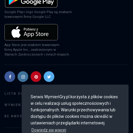
Google Play i logo Google Play są znakami
towarowymi firmy Google LLC.
App Store jest znakiem towarowym
firmy Apple Inc., zastrzeżonym w
Stanach Zjednoczonych i innych krajach.
Szukaj gier
LISTA OGŁOSZEŃ:
Serwis WymieńGry.pl korzysta z plików cookies
w celu realizacji usług społecznościowych i
Dodaj ogłoszenie
WYMIEŃ GRY:
funkcjonalnych. Warunki przechowywania lub
Weryfikacja konta
dostępu do plików cookies można określić w
BE AWESOME:
ustawieniach przeglądarki internetowej.
Dowiedz się więcej