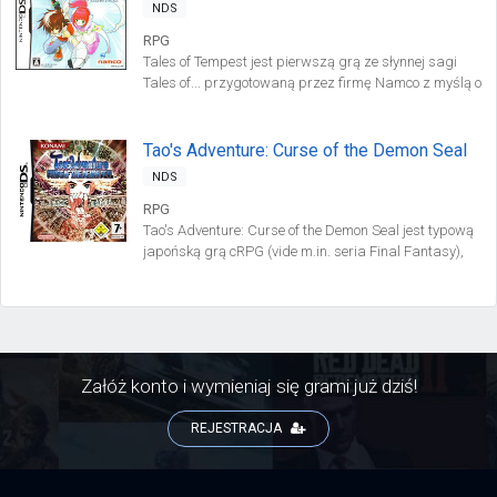
NDS
RPG
Tales of Tempest jest pierwszą grą ze słynnej sagi
Tales of... przygotowaną przez firmę Namco z myślą o
przenośnej konsoli Nintendo DS. Należy ona do
japońskiej odmiany gatunku RPG.
Tao's Adventure: Curse of the Demon Seal
NDS
RPG
Tao's Adventure: Curse of the Demon Seal jest typową
japońską grą cRPG (vide m.in. seria Final Fantasy),
opracowaną przez korporację Konami (producent
znany entuzjastom gatunku głównie za sprawą
bestsellerowego cyklu Suikoden).
Załóż konto i wymieniaj się grami już dziś!
REJESTRACJA