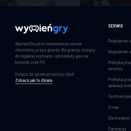
SERWIS
Regulamin s
WymieńGry.pl to nowoczesny serwis
stworzony przez graczy dla graczy, służący
Regulamin ap
do legalnej wymiany i sprzedaży gier na
konsole oraz PC.
Polityka pry
serwisu
Dołącz do społeczności już dziś!
Polityka pry
Zobacz jak to działa
aplikacji mob
Centrum p
O nas
Dla mediów
Partnerzy