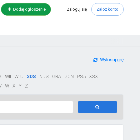
Zaloguj
się
Dodaj ogłoszenie
Załóż konto
Wylosuj grę
X
WII
WIIU
3DS
NDS
GBA
GCN
PS5
XSX
V
W
X
Y
Z