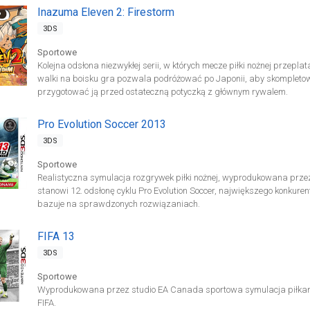
Inazuma Eleven 2: Firestorm
3DS
Sportowe
Kolejna odsłona niezwykłej serii, w których mecze piłki nożnej przepl
walki na boisku gra pozwala podróżować po Japonii, aby skompletow
przygotować ją przed ostateczną potyczką z głównym rywalem.
Pro Evolution Soccer 2013
3DS
Sportowe
Realistyczna symulacja rozgrywek piłki nożnej, wyprodukowana przez
stanowi 12. odsłonę cyklu Pro Evolution Soccer, największego konkurent
bazuje na sprawdzonych rozwiązaniach.
FIFA 13
3DS
Sportowe
Wyprodukowana przez studio EA Canada sportowa symulacja piłkarsk
FIFA.