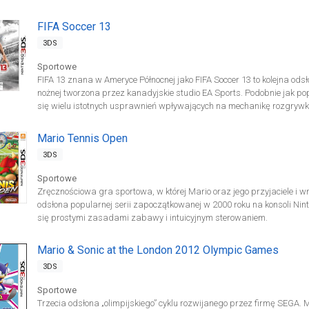
FIFA Soccer 13
3DS
Sportowe
FIFA 13 znana w Ameryce Północnej jako FIFA Soccer 13 to kolejna ods
nożnej tworzona przez kanadyjskie studio EA Sports. Podobnie jak pop
się wielu istotnych usprawnień wpływających na mechanikę rozgrywki
Mario Tennis Open
3DS
Sportowe
Zręcznościowa gra sportowa, w której Mario oraz jego przyjaciele i wr
odsłona popularnej serii zapoczątkowanej w 2000 roku na konsoli Ni
się prostymi zasadami zabawy i intuicyjnym sterowaniem.
Mario & Sonic at the London 2012 Olympic Games
3DS
Sportowe
Trzecia odsłona „olimpijskiego” cyklu rozwijanego przez firmę SEGA. M