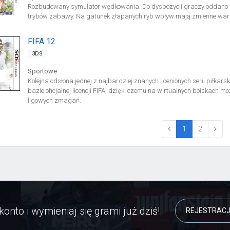
Rozbudowany symulator wędkowania. Do dyspozycji graczy oddano wi
trybów zabawy. Na gatunek złapanych ryb wpływ mają zmienne waru
FIFA 12
3DS
Sportowe
Kolejna odsłona jednej z najbardziej znanych i cenionych serii piłkar
bazie oficjalnej licencji FIFA, dzięki czemu na wirtualnych boiskac
ligowych zmagań.
(current)
1
2
konto i wymieniaj się grami już dziś!
REJESTRAC