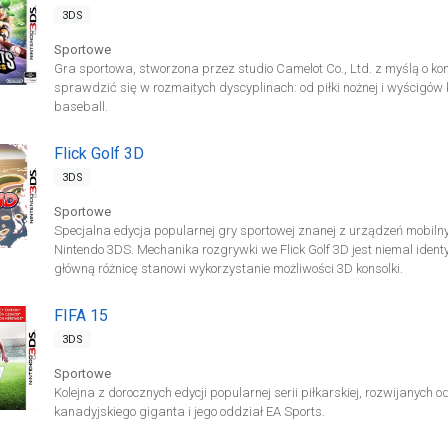
3DS
Sportowe
Gra sportowa, stworzona przez studio Camelot Co., Ltd. z myślą o ko
sprawdzić się w rozmaitych dyscyplinach: od piłki nożnej i wyścigów k
baseball.
Flick Golf 3D
3DS
Sportowe
Specjalna edycja popularnej gry sportowej znanej z urządzeń mobiln
Nintendo 3DS. Mechanika rozgrywki we Flick Golf 3D jest niemal iden
główną różnicę stanowi wykorzystanie możliwości 3D konsolki.
FIFA 15
3DS
Sportowe
Kolejna z dorocznych edycji popularnej serii piłkarskiej, rozwijanyc
kanadyjskiego giganta i jego oddział EA Sports.