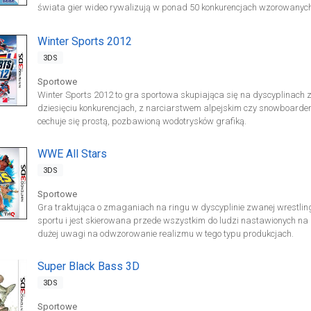
świata gier wideo rywalizują w ponad 50 konkurencjach wzorowanyc
Winter Sports 2012
3DS
Sportowe
Winter Sports 2012 to gra sportowa skupiająca się na dyscyplinac
dziesięciu konkurencjach, z narciarstwem alpejskim czy snowboarde
cechuje się prostą, pozbawioną wodotrysków grafiką.
WWE All Stars
3DS
Sportowe
Gra traktująca o zmaganiach na ringu w dyscyplinie zwanej wrestlin
sportu i jest skierowana przede wszystkim do ludzi nastawionych n
dużej uwagi na odwzorowanie realizmu w tego typu produkcjach.
Super Black Bass 3D
3DS
Sportowe