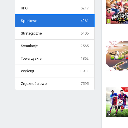
RPG
6217
Sportowe
4261
Strategiczne
5405
Symulacje
2565
Towarzyskie
1862
Wyścigi
3931
Zręcznościowe
7595