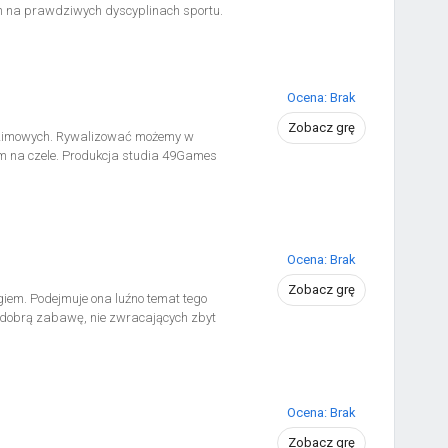
h na prawdziwych dyscyplinach sportu.
Ocena: Brak
Zobacz grę
h zimowych. Rywalizować możemy w
m na czele. Produkcja studia 49Games
Ocena: Brak
Zobacz grę
giem. Podejmuje ona luźno temat tego
a dobrą zabawę, nie zwracających zbyt
Ocena: Brak
Zobacz grę