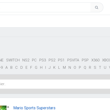
NE
SWITCH
NS2
PC
PS3
PS2
PS1
PSVITA
PSP
X360
XBO
-9
A
B
C
D
E
F
G
H
I
J
K
L
M
N
O
P
Q
R
S
T
U
Mario Sports Superstars