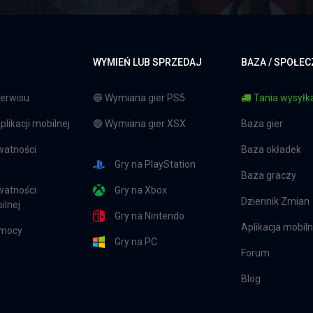
WYMIEŃ LUB SPRZEDAJ
BAZA / SPOŁE
erwisu
🔵 Wymiana gier PS5
Tania wysyłka
likacji mobilnej
🟢 Wymiana gier XSX
Baza gier
watności
Baza okładek
Gry na PlayStation
Baza graczy
watności
Gry na Xbox
Dziennik Zmian
ilnej
Gry na Nintendo
Aplikacja mobil
omocy
Gry na PC
Forum
Blog