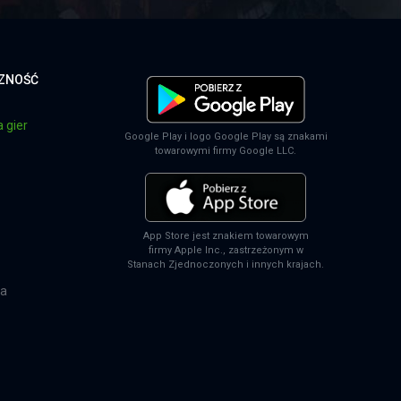
CZNOŚĆ
 gier
Google Play i logo Google Play są znakami
towarowymi firmy Google LLC.
App Store jest znakiem towarowym
firmy Apple Inc., zastrzeżonym w
Stanach Zjednoczonych i innych krajach.
na