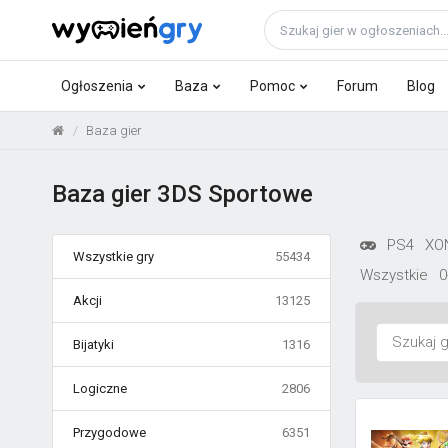
Ogłoszenia
Baza
Pomoc
Forum
Blog
Baza gier
Baza gier 3DS Sportowe
PS4
XO
Wszystkie gry
55434
Wszystkie
0
Akcji
13125
Bijatyki
1316
Logiczne
2806
Przygodowe
6351