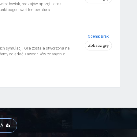
ele łowisk, rodzajów sprzętu oraz
nki pogodowe i temperatura.
Ocena: Brak
Zobacz grę
skich symulacji. Gra została stworzona na
h możemy oglądać zawodników znanych z
JA