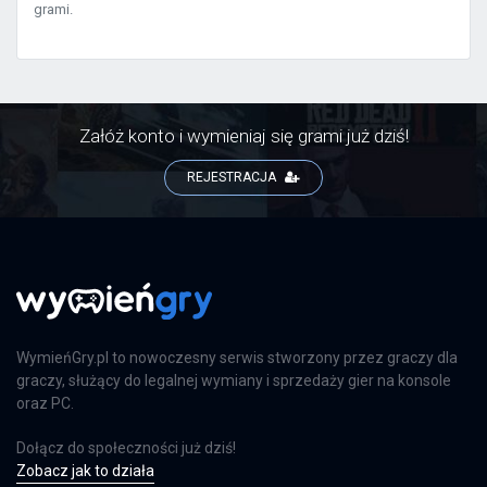
grami.
Załóż konto i wymieniaj się grami już dziś!
REJESTRACJA
WymieńGry.pl to nowoczesny serwis stworzony przez graczy dla
graczy, służący do legalnej wymiany i sprzedaży gier na konsole
oraz PC.
Dołącz do społeczności już dziś!
Zobacz jak to działa