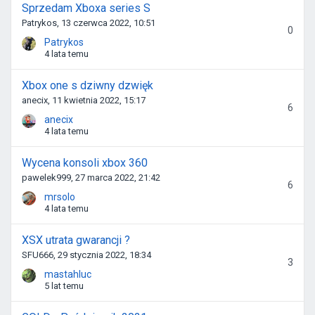
Sprzedam Xboxa series S
Patrykos, 13 czerwca 2022, 10:51
0
Patrykos
4 lata temu
Xbox one s dziwny dzwięk
anecix, 11 kwietnia 2022, 15:17
6
anecix
4 lata temu
Wycena konsoli xbox 360
pawelek999, 27 marca 2022, 21:42
6
mrsolo
4 lata temu
XSX utrata gwarancji ?
SFU666, 29 stycznia 2022, 18:34
3
mastahluc
5 lat temu