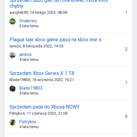
Sprzedam dużo gier na i boksować może ktoś
chętny
awojtek99, 14 lutego 2023, 08:38
1
Snakowy
3 lata temu
Plague tale xbox game pass na xbox one s
anecix, 8 listopada 2022, 14:55
2
anecix
4 lata temu
Sprzedam Xbox Series X 1 TB
Blade19803, 16 września 2022, 16:21
1
Blade19803
4 lata temu
Sprzedam pada do Xboxa NOWY
Patrykos, 17 czerwca 2022, 21:00
0
Patrykos
4 lata temu