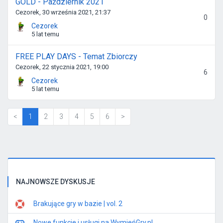
GOLD - Październik 2021
Cezorek, 30 września 2021, 21:37
0
Cezorek
5 lat temu
FREE PLAY DAYS - Temat Zbiorczy
Cezorek, 22 stycznia 2021, 19:00
6
Cezorek
5 lat temu
(current)
<
1
2
3
4
5
6
>
NAJNOWSZE DYSKUSJE
Brakujące gry w bazie | vol. 2
Nowe funkcje i usługi na WymieńGry.pl