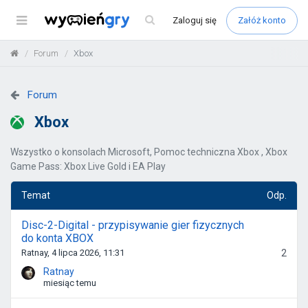
Menu
Zaloguj
się
Załóż konto
Forum
Xbox
Forum
Xbox
Wszystko o konsolach Microsoft, Pomoc techniczna Xbox , Xbox
Game Pass: Xbox Live Gold i EA Play
Temat
Odp.
Disc-2-Digital - przypisywanie gier fizycznych
do konta XBOX
Ratnay, 4 lipca 2026, 11:31
2
Ratnay
miesiąc temu