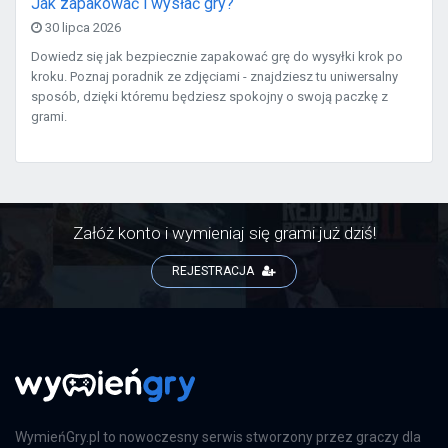
Jak zapakować i wysłać gry?
30 lipca 2026
Dowiedz się jak bezpiecznie zapakować grę do wysyłki krok po
kroku. Poznaj poradnik ze zdjęciami - znajdziesz tu uniwersalny
sposób, dzięki któremu będziesz spokojny o swoją paczkę z
grami.
Załóż konto i wymieniaj się grami już dziś!
REJESTRACJA
WymieńGry.pl to nowoczesny serwis stworzony przez graczy dla