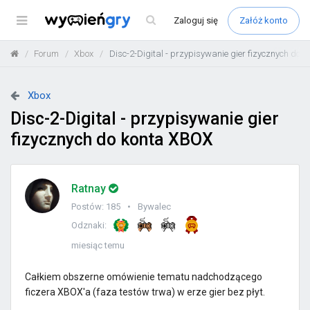
Menu
Zaloguj
się
Załóż konto
Forum
Xbox
Disc-2-Digital - przypisywanie gier fizycznych do 
Xbox
Disc-2-Digital - przypisywanie gier
fizycznych do konta XBOX
Ratnay
Postów: 185
Bywalec
Odznaki:
miesiąc temu
Całkiem obszerne omówienie tematu nadchodzącego
ficzera XBOX'a (faza testów trwa) w erze gier bez płyt.