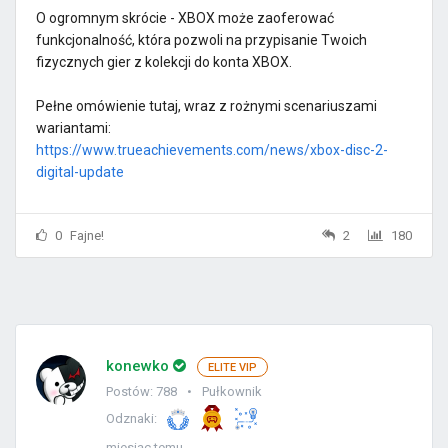
O ogromnym skrócie - XBOX może zaoferować
funkcjonalność, która pozwoli na przypisanie Twoich
fizycznych gier z kolekcji do konta XBOX.
Pełne omówienie tutaj, wraz z rożnymi scenariuszami
wariantami:
https://www.trueachievements.com/news/xbox-disc-2-
digital-update
0
Fajne!
2
180
konewko
ELITE VIP
Postów: 788
Pułkownik
Odznaki:
miesiąc temu