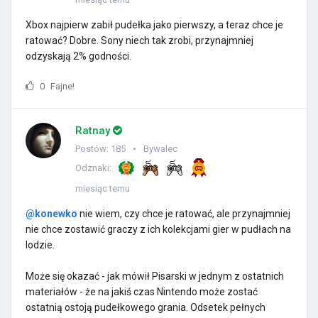
Xbox najpierw zabił pudełka jako pierwszy, a teraz chce je
ratować? Dobre. Sony niech tak zrobi, przynajmniej
odzyskają 2% godności.
0
Fajne!
Ratnay
Postów: 185
Bywalec
Odznaki:
miesiąc temu
@konewko
nie wiem, czy chce je ratować, ale przynajmniej
nie chce zostawić graczy z ich kolekcjami gier w pudłach na
lodzie.
Może się okazać - jak mówił Pisarski w jednym z ostatnich
materiałów - że na jakiś czas Nintendo może zostać
ostatnią ostoją pudełkowego grania. Odsetek pełnych