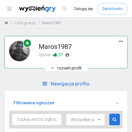
Menu
Zaloguj
się
Załóż konto
Lista graczy
Maros1987
Maros1987
37
Opinie
rozwiń profil
Nawigacja profilu
Filtrowanie ogłoszeń