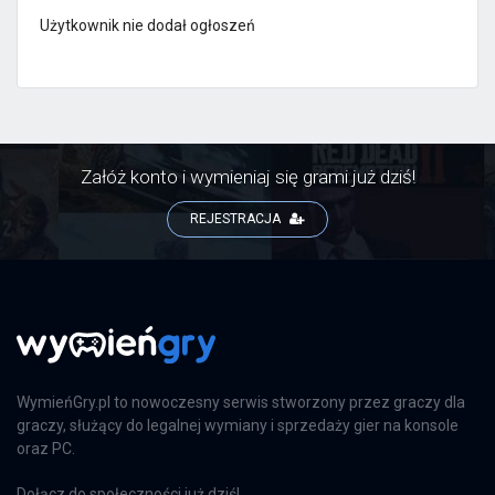
Użytkownik nie dodał ogłoszeń
Załóż konto i wymieniaj się grami już dziś!
REJESTRACJA
WymieńGry.pl to nowoczesny serwis stworzony przez graczy dla
graczy, służący do legalnej wymiany i sprzedaży gier na konsole
oraz PC.
Dołącz do społeczności już dziś!