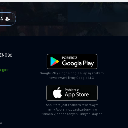
JA
CZNOŚĆ
 gier
Google Play i logo Google Play są znakami
towarowymi firmy Google LLC.
App Store jest znakiem towarowym
firmy Apple Inc., zastrzeżonym w
Stanach Zjednoczonych i innych krajach.
na