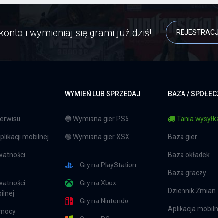
konto i wymieniaj się grami już dziś!
REJESTRAC
WYMIEŃ LUB SPRZEDAJ
BAZA / SPOŁE
erwisu
🔵 Wymiana gier PS5
Tania wysyłka
likacji mobilnej
🟢 Wymiana gier XSX
Baza gier
watności
Baza okładek
Gry na PlayStation
Baza graczy
watności
Gry na Xbox
Dziennik Zmian
ilnej
Gry na Nintendo
Aplikacja mobil
omocy