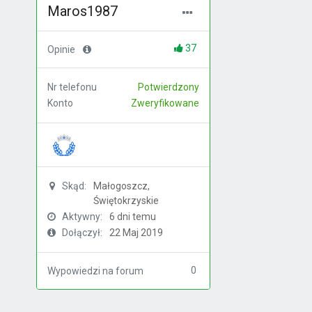
Maros1987
37
Opinie
Nr telefonu
Potwierdzony
Konto
Zweryfikowane
Skąd:
Małogoszcz,
Świętokrzyskie
Aktywny:
6 dni temu
Dołączył:
22 Maj 2019
0
Wypowiedzi na forum