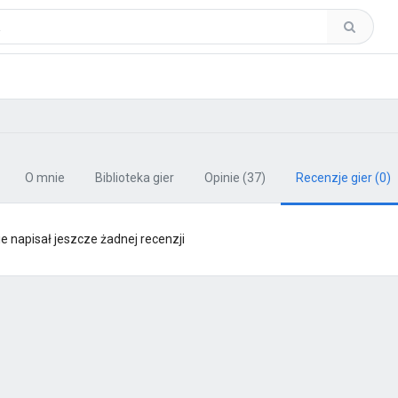
O mnie
Biblioteka gier
Opinie
(37)
Recenzje gier
(0)
e napisał jeszcze żadnej recenzji