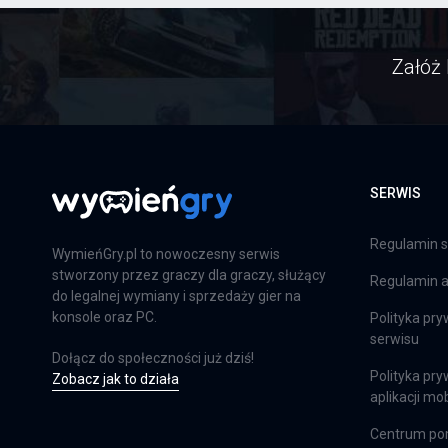
Załóż 
SERWIS
Regulamin s
WymieńGry.pl to nowoczesny serwis
stworzony przez graczy dla graczy, służący
Regulamin ap
do legalnej wymiany i sprzedaży gier na
konsole oraz PC.
Polityka pry
serwisu
Dołącz do społeczności już dziś!
Polityka pry
Zobacz jak to działa
aplikacji mob
Centrum p