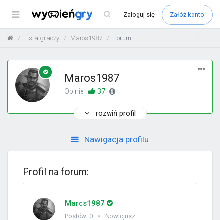
Menu
Zaloguj
się
Załóż konto
Lista graczy
Maros1987
Forum
Maros1987
37
Opinie
rozwiń profil
Nawigacja profilu
Profil na forum:
Maros1987
Postów: 0
Nowicjusz