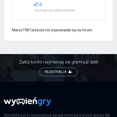
0
Pochwał od użytkowników
Maros1987 jeszcze nie wypowiadał się na forum.
Załóż konto i wymieniaj się grami już dziś!
REJESTRACJA
WymieńGry.pl to nowoczesny serwis stworzony przez graczy dla