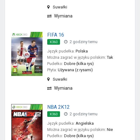
Suwałki
Wymiana
FIFA 16
2 godziny temu
X360
Język pudełka:
Polska
Można zagrać w języku polskim:
Tak
Pudełko:
Dobre (kilka rys)
Płyta:
Używana (z rysami)
Suwałki
Wymiana
NBA 2K12
2 godziny temu
X360
Język pudełka:
Angielska
Można zagrać w języku polskim:
Nie
Pudełko:
Dobre (kilka rys)