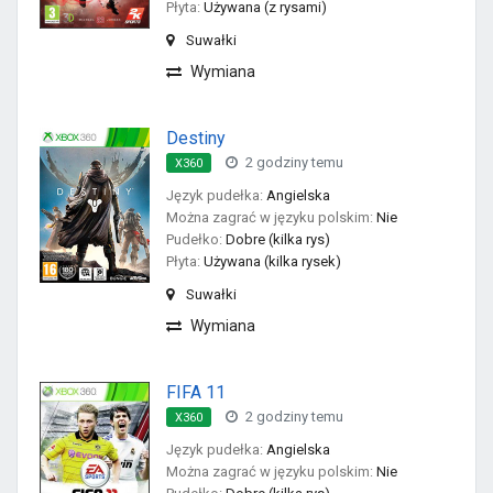
Płyta:
Używana (z rysami)
Suwałki
Wymiana
Destiny
2 godziny temu
X360
Język pudełka:
Angielska
Można zagrać w języku polskim:
Nie
Pudełko:
Dobre (kilka rys)
Płyta:
Używana (kilka rysek)
Suwałki
Wymiana
FIFA 11
2 godziny temu
X360
Język pudełka:
Angielska
Można zagrać w języku polskim:
Nie