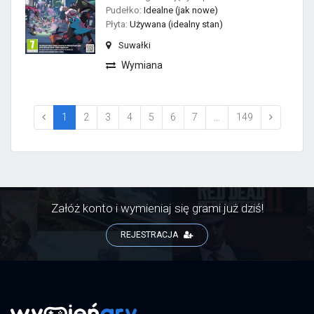
Pudełko:
Idealne (jak nowe)
Płyta:
Używana (idealny stan)
Suwałki
Wymiana
(current)
1
2
3
4
5
6
7
…
149
Załóż konto i wymieniaj się grami już dziś!
REJESTRACJA