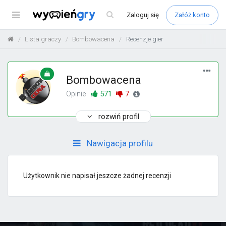
Menu
Zaloguj
się
Załóż konto
Lista graczy
Bombowacena
Recenzje gier
Bombowacena
571
7
Opinie
rozwiń profil
Nawigacja profilu
Użytkownik nie napisał jeszcze żadnej recenzji