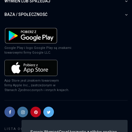
WYMIEŃ LUB SPRZEDAJ
BAZA / SPOŁECZNOŚĆ
Google Play i logo Google Play są znakami
towarowymi firmy Google LLC.
App Store jest znakiem towarowym
firmy Apple Inc., zastrzeżonym w
Stanach Zjednoczonych i innych krajach.
Szukaj gier
LISTA OGŁOSZEŃ:
Serwis WymieńGry.pl korzysta z plików cookies