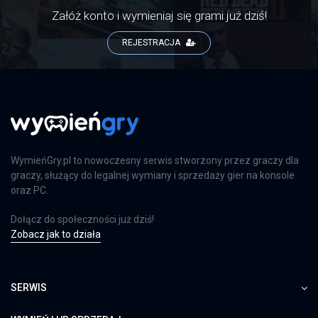
Załóż konto i wymieniaj się grami już dziś!
REJESTRACJA
WymieńGry.pl to nowoczesny serwis stworzony przez graczy dla
graczy, służący do legalnej wymiany i sprzedaży gier na konsole
oraz PC.
Dołącz do społeczności już dziś!
Zobacz jak to działa
SERWIS