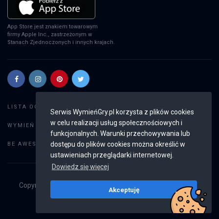
App Store jest znakiem towarowym
firmy Apple Inc., zastrzeżonym w
Stanach Zjednoczonych i innych krajach.
Szukaj gier
LISTA OGŁOSZEŃ:
Serwis WymieńGry.pl korzysta z plików cookies
w celu realizacji usług społecznościowych i
Dodaj ogłoszenie
WYMIEŃ GRY:
funkcjonalnych. Warunki przechowywania lub
Weryfikacja konta
dostępu do plików cookies można określić w
BE AWESOME:
ustawieniach przeglądarki internetowej.
Dowiedz się więcej
Copyright © 2019 - 2026
WymieńGry.pl
Wszystkie prawa
Akceptuję
zastrzeżone
v2.8.4