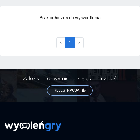
Brak ogłoszeń do wyświetlenia
(current)
1
Załóż konto i wymieniaj się grami już dziś!
REJESTRACJA