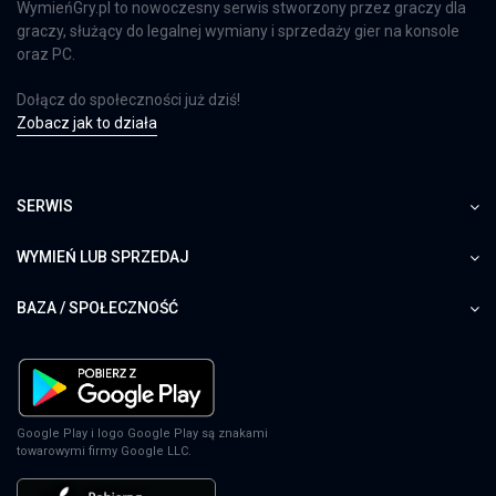
WymieńGry.pl to nowoczesny serwis stworzony przez graczy dla
graczy, służący do legalnej wymiany i sprzedaży gier na konsole
oraz PC.
Dołącz do społeczności już dziś!
Zobacz jak to działa
SERWIS
WYMIEŃ LUB SPRZEDAJ
BAZA / SPOŁECZNOŚĆ
Google Play i logo Google Play są znakami
towarowymi firmy Google LLC.