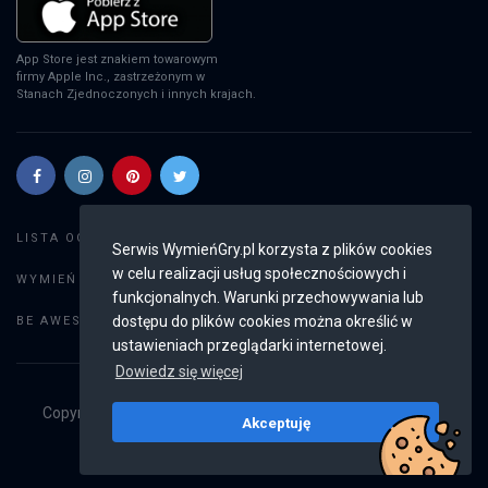
App Store jest znakiem towarowym
firmy Apple Inc., zastrzeżonym w
Stanach Zjednoczonych i innych krajach.
Szukaj gier
LISTA OGŁOSZEŃ:
Serwis WymieńGry.pl korzysta z plików cookies
w celu realizacji usług społecznościowych i
Dodaj ogłoszenie
WYMIEŃ GRY:
funkcjonalnych. Warunki przechowywania lub
Weryfikacja konta
dostępu do plików cookies można określić w
BE AWESOME:
ustawieniach przeglądarki internetowej.
Dowiedz się więcej
Copyright © 2019 - 2026
WymieńGry.pl
Wszystkie prawa
Akceptuję
zastrzeżone
v2.8.4