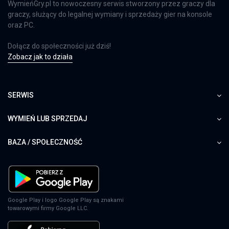
WymieńGry.pl to nowoczesny serwis stworzony przez graczy dla
graczy, służący do legalnej wymiany i sprzedaży gier na konsole
oraz PC.
Dołącz do społeczności już dziś!
Zobacz jak to działa
SERWIS
WYMIEŃ LUB SPRZEDAJ
BAZA / SPOŁECZNOŚĆ
Google Play i logo Google Play są znakami
towarowymi firmy Google LLC.