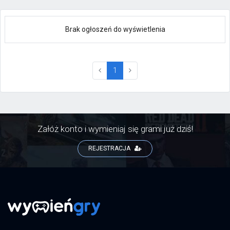
Brak ogłoszeń do wyświetlenia
(current)
1
Załóż konto i wymieniaj się grami już dziś!
REJESTRACJA