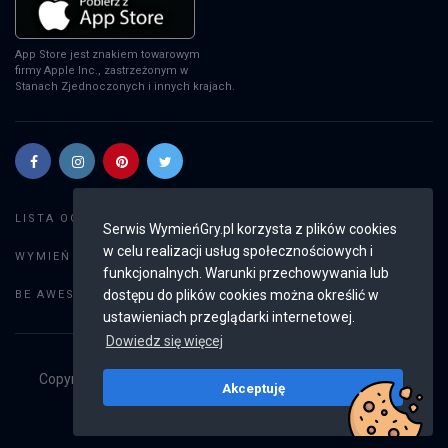
App Store jest znakiem towarowym
firmy Apple Inc., zastrzeżonym w
Stanach Zjednoczonych i innych krajach.
Szukaj gier
LISTA OGŁOSZEŃ:
Serwis WymieńGry.pl korzysta z plików cookies
w celu realizacji usług społecznościowych i
Dodaj ogłoszenie
WYMIEŃ GRY:
funkcjonalnych. Warunki przechowywania lub
Weryfikacja konta
dostępu do plików cookies można określić w
BE AWESOME:
ustawieniach przeglądarki internetowej.
Dowiedz się więcej
Copyright © 2019 - 2026
WymieńGry.pl
Wszystkie prawa
Akceptuję
zastrzeżone
v2.8.4