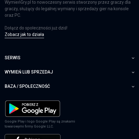
WymieńGry.pl to nowoczesny serwis stworzony przez graczy dla
graczy, służący do legalnej wymiany i sprzedaży gier na konsole
oraz PC.
Dołącz do społeczności już dziś!
Zobacz jak to działa
SERWIS
WYMIEŃ LUB SPRZEDAJ
BAZA / SPOŁECZNOŚĆ
Google Play i logo Google Play są znakami
towarowymi firmy Google LLC.