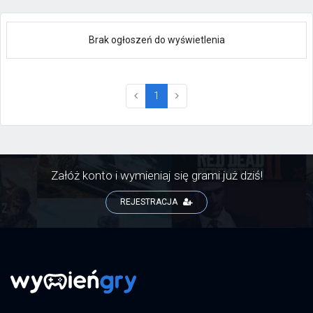
Brak ogłoszeń do wyświetlenia
(current)
1
Załóż konto i wymieniaj się grami już dziś!
REJESTRACJA