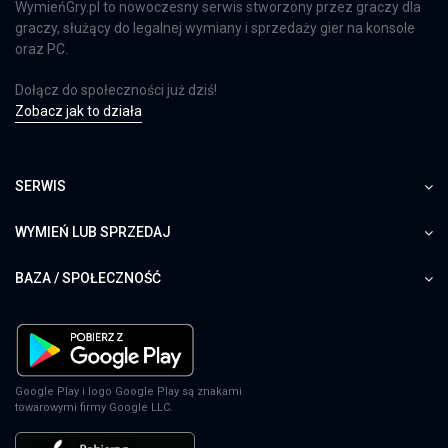
WymieńGry.pl to nowoczesny serwis stworzony przez graczy dla
graczy, służący do legalnej wymiany i sprzedaży gier na konsole
oraz PC.
Dołącz do społeczności już dziś!
Zobacz jak to działa
SERWIS
WYMIEŃ LUB SPRZEDAJ
BAZA / SPOŁECZNOŚĆ
Google Play i logo Google Play są znakami
towarowymi firmy Google LLC.