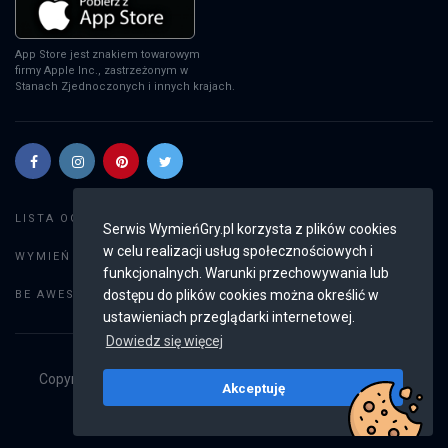
App Store jest znakiem towarowym
firmy Apple Inc., zastrzeżonym w
Stanach Zjednoczonych i innych krajach.
Szukaj gier
LISTA OGŁOSZEŃ:
Serwis WymieńGry.pl korzysta z plików cookies
w celu realizacji usług społecznościowych i
Dodaj ogłoszenie
WYMIEŃ GRY:
funkcjonalnych. Warunki przechowywania lub
Weryfikacja konta
dostępu do plików cookies można określić w
BE AWESOME:
ustawieniach przeglądarki internetowej.
Dowiedz się więcej
Copyright © 2019 - 2026
WymieńGry.pl
Wszystkie prawa
Akceptuję
zastrzeżone
v2.8.4