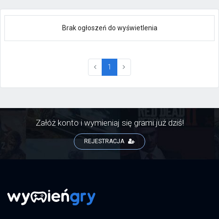
Brak ogłoszeń do wyświetlenia
(current)
1
Załóż konto i wymieniaj się grami już dziś!
REJESTRACJA