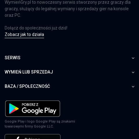
WymieńGry.pl to nowoczesny serwis stworzony przez graczy dla
graczy, służący do legalnej wymiany i sprzedaży gier na konsole
oraz PC.
Dołącz do społeczności już dziś!
Zobacz jak to działa
SERWIS
WYMIEŃ LUB SPRZEDAJ
BAZA / SPOŁECZNOŚĆ
Google Play i logo Google Play są znakami
towarowymi firmy Google LLC.