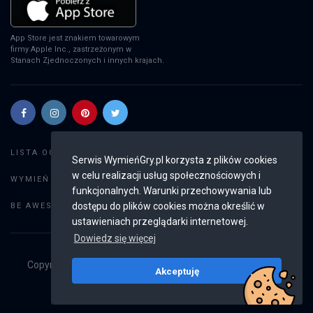
App Store jest znakiem towarowym
firmy Apple Inc., zastrzeżonym w
Stanach Zjednoczonych i innych krajach.
Szukaj gier
LISTA OGŁOSZEŃ:
Serwis WymieńGry.pl korzysta z plików cookies
w celu realizacji usług społecznościowych i
Dodaj ogłoszenie
WYMIEŃ GRY:
funkcjonalnych. Warunki przechowywania lub
Weryfikacja konta
dostępu do plików cookies można określić w
BE AWESOME:
ustawieniach przeglądarki internetowej.
Dowiedz się więcej
Copyright © 2019 - 2026
WymieńGry.pl
Wszystkie prawa
Akceptuję
zastrzeżone
v2.8.4