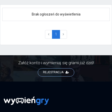
Brak ogłoszeń do wyświetlenia
(current)
1
Załóż konto i wymieniaj się grami już dziś!
REJESTRACJA