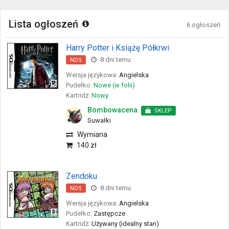
Lista ogłoszeń
6 ogłoszeń
Harry Potter i Książę Półkrwi
8 dni temu
NDS
Wersja językowa:
Angielska
Pudełko:
Nowe (w folii)
Kartridż:
Nowy
Bombowacena
SKLEP
Suwałki
Wymiana
140 zł
Zendoku
8 dni temu
NDS
Wersja językowa:
Angielska
Pudełko:
Zastępcze
Kartridż:
Używany (idealny stan)