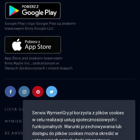
Google Play i logo Google Play są znakami
towarowymi firmy Google LLC.
App Store jest znakiem towarowym
firmy Apple Inc., zastrzeżonym w
Stanach Zjednoczonych i innych krajach.
Szukaj gier
LISTA OGŁOSZEŃ:
Serwis WymieńGry.pl korzysta z plików cookies
w celu realizacji usług społecznościowych i
Dodaj ogłoszenie
WYMIEŃ GRY:
funkcjonalnych. Warunki przechowywania lub
Weryfikacja konta
dostępu do plików cookies można określić w
BE AWESOME: