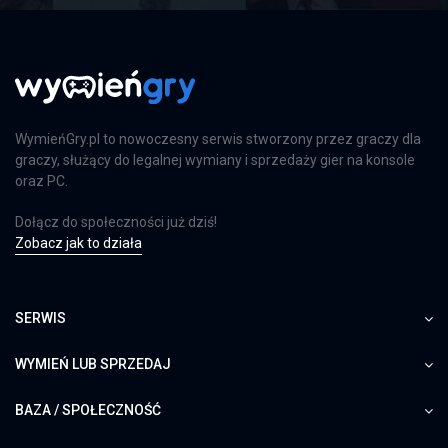
WymieńGry.pl to nowoczesny serwis stworzony przez graczy dla
graczy, służący do legalnej wymiany i sprzedaży gier na konsole
oraz PC.
Dołącz do społeczności już dziś!
Zobacz jak to działa
SERWIS
WYMIEŃ LUB SPRZEDAJ
BAZA / SPOŁECZNOŚĆ