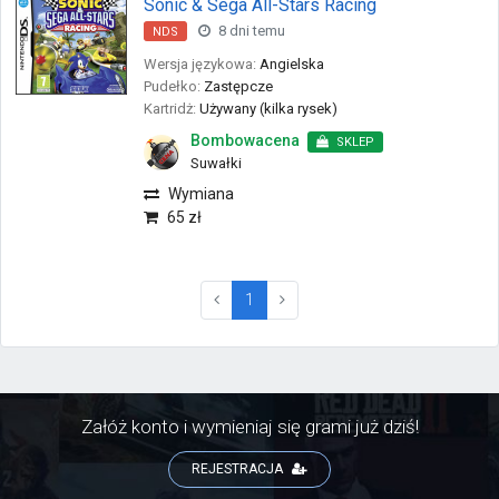
Sonic & Sega All-Stars Racing
8 dni temu
NDS
Wersja językowa:
Angielska
Pudełko:
Zastępcze
Kartridż:
Używany (kilka rysek)
Bombowacena
SKLEP
Suwałki
Wymiana
65 zł
(current)
1
Załóż konto i wymieniaj się grami już dziś!
REJESTRACJA