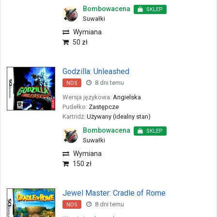
Bombowacena
SKLEP
Suwałki
Wymiana
50 zł
Godzilla: Unleashed
8 dni temu
NDS
Wersja językowa:
Angielska
Pudełko:
Zastępcze
Kartridż:
Używany (idealny stan)
Bombowacena
SKLEP
Suwałki
Wymiana
150 zł
Jewel Master: Cradle of Rome
8 dni temu
NDS