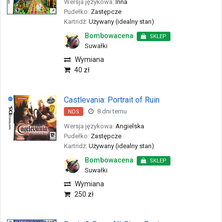
Wersja językowa:
Inna
Pudełko:
Zastępcze
Kartridż:
Używany (idealny stan)
Bombowacena
SKLEP
Suwałki
Wymiana
40 zł
Castlevania: Portrait of Ruin
8 dni temu
NDS
Wersja językowa:
Angielska
Pudełko:
Zastępcze
Kartridż:
Używany (idealny stan)
Bombowacena
SKLEP
Suwałki
Wymiana
250 zł