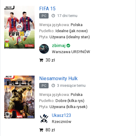
FIFA 15
17 dni temu
PC
Wersja językowa:
Polska
Pudełko:
Idealne (jak nowe)
Płyta:
Używana (idealny stan)
zbimaj
Warszawa URSYNÓW
30 zł
Niesamowity Hulk
3 miesiące temu
PC
Wersja językowa:
Polska
Pudełko:
Dobre (kilka rys)
Płyta:
Używana (kilka rysek)
Ukasz123
Rzeczniów
80 zł