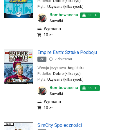
Pudełko:
Dobre (kilka rys)
Płyta:
Używana (kilka rysek)
Bombowacena
SKLEP
Suwałki
Wymiana
10 zł
Empire Earth: Sztuka Podboju
7 dni temu
PC
Wersja językowa:
Angielska
Pudełko:
Dobre (kilka rys)
Płyta:
Używana (kilka rysek)
Bombowacena
SKLEP
Suwałki
Wymiana
10 zł
SimCity Społeczności