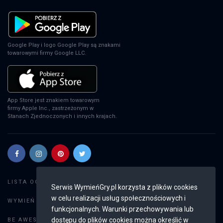
Google Play i logo Google Play są znakami
towarowymi firmy Google LLC.
App Store jest znakiem towarowym
firmy Apple Inc., zastrzeżonym w
Stanach Zjednoczonych i innych krajach.
Szukaj gier
LISTA OGŁOSZEŃ:
Serwis WymieńGry.pl korzysta z plików cookies
w celu realizacji usług społecznościowych i
Dodaj ogłoszenie
WYMIEŃ GRY:
funkcjonalnych. Warunki przechowywania lub
Weryfikacja konta
dostępu do plików cookies można określić w
BE AWESOME: