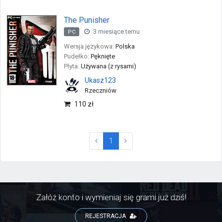
The Punisher
3 miesiące temu
PC
Wersja językowa:
Polska
Pudełko:
Pęknięte
Płyta:
Używana (z rysami)
Ukasz123
Rzeczniów
110 zł
(current)
1
Załóż konto i wymieniaj się grami już dziś!
REJESTRACJA