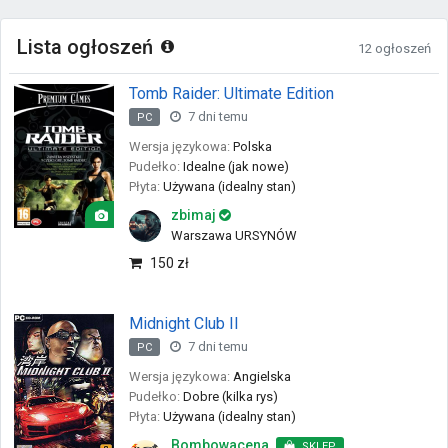
Lista ogłoszeń
12 ogłoszeń
Tomb Raider: Ultimate Edition
7 dni temu
PC
Wersja językowa:
Polska
Pudełko:
Idealne (jak nowe)
Płyta:
Używana (idealny stan)
zbimaj
Warszawa URSYNÓW
150 zł
Midnight Club II
7 dni temu
PC
Wersja językowa:
Angielska
Pudełko:
Dobre (kilka rys)
Płyta:
Używana (idealny stan)
Bombowacena
SKLEP