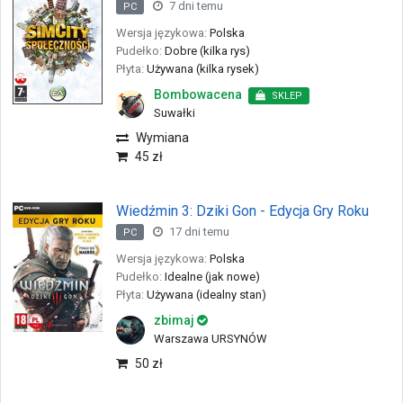
7 dni temu
PC
Wersja językowa:
Polska
Pudełko:
Dobre (kilka rys)
Płyta:
Używana (kilka rysek)
Bombowacena
SKLEP
Suwałki
Wymiana
45 zł
Wiedźmin 3: Dziki Gon - Edycja Gry Roku
17 dni temu
PC
Wersja językowa:
Polska
Pudełko:
Idealne (jak nowe)
Płyta:
Używana (idealny stan)
zbimaj
Warszawa URSYNÓW
50 zł