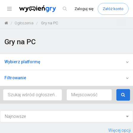
Menu
Zaloguj
się
Załóż konto
Ogłoszenia
Gry na PC
Gry na PC
Wybierz platformę
Filtrowanie
Więcej opcji